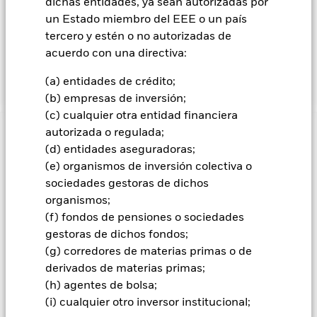
infravalorados. El Fondo también podrá invertir en los valores
dichas entidades, ya sean autorizadas por
de renta variable de empresas de crecimiento pequeñas y
un Estado miembro del EEE o un país
emergentes. El Fondo también podrá invertir una parte de su
tercero y estén o no autorizadas de
cartera de deuda en valores mobiliarios de renta fija de alto
acuerdo con una directiva:
rendimiento. La exposición a divisas se gestiona de forma
flexible.
(a) entidades de crédito;
(b) empresas de inversión;
(c) cualquier otra entidad financiera
autorizada o regulada;
INFORMACIÓN IMPORTANTE: Capital en Riesgo.
El valor
(d) entidades aseguradoras;
de las inversiones y los ingresos derivados de ellas pueden
(e) organismos de inversión colectiva o
subir o bajar, y no están garantizados. Es posible que los
inversores no recuperen la cantidad invertida originalmente.
sociedades gestoras de dichos
organismos;
Todas las clases de acciones con cobertura de divisas de este
(f) fondos de pensiones o sociedades
fondo utilizan derivados para cubrir el riesgo de divisas. El
uso de derivados para una clase de acciones podría conllevar
gestoras de dichos fondos;
un posible riesgo de contagio (también denominado «spill-
(g) corredores de materias primas o de
over») a otras clases de acciones del fondo. La sociedad
derivados de materias primas;
gestora del fondo se asegurará de que se dispone de los
(h) agentes de bolsa;
procedimientos adecuados para minimizar el riesgo de
(i) cualquier otro inversor institucional;
contagio a otras clases de acciones. En el menú desplegable