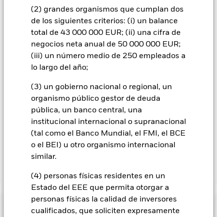
que figura justo debajo del nombre del fondo, podrá ver un
(2) grandes organismos que cumplan dos
listado de todas las clases de acciones del fondo: las clases de
de los siguientes criterios: (i) un balance
acciones con cobertura de divisas se identifican mediante la
total de 43 000 000 EUR; (ii) una cifra de
palabra «Hedged» en su nombre. Además, el listado
negocios neta anual de 50 000 000 EUR;
completo de todas las clases de acciones con cobertura de
divisas está disponible mediante solicitud a la sociedad
(iii) un número medio de 250 empleados a
gestora del fondo.
lo largo del año;
En la medida en que el Fondo opere en préstamos de valores
(3) un gobierno nacional o regional, un
para reducir los gastos, el propio Fondo percibirá el 62,5% de
organismo público gestor de deuda
los ingresos asociadas que se generen, y el 37,5% restante se
pública, un banco central, una
recibirá por BlackRock en calidad de agente de préstamo de
valores. Debido a que el reparto de los ingresos por préstamos
institucional internacional o supranacional
de valores no incrementa los costes de funcionamiento del
(tal como el Banco Mundial, el FMI, el BCE
Fondo, esto ha quedado excluido de los gastos corrientes.
o el BEI) u otro organismo internacional
similar.
Mostrar menos
(4) personas físicas residentes en un
Estado del EEE que permita otorgar a
BGF Global Allocation Fund
personas físicas la calidad de inversores
Rentabilidad
cualificados, que soliciten expresamente