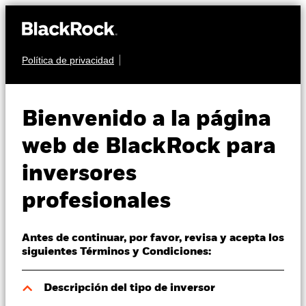
Política de privacidad
Quiénes somos
MULTIACTIVO
BGF Global Allocation
Productos
Bienvenido a la página
Fund
Perspectivas
web de BlackRock para
inversores
Visión de mercado
profesionales
Educación
Antes de continuar, por favor, revisa y acepta los
Profesionales
Valor liquidativo a 07 ago 2026
siguientes Términos y Condiciones:
EUR 11,36
52 Semanas: 10,36 - 11,49
España
Descripción del tipo de inversor
Change location
Variación del valor liquidativo a 07 ago 2026