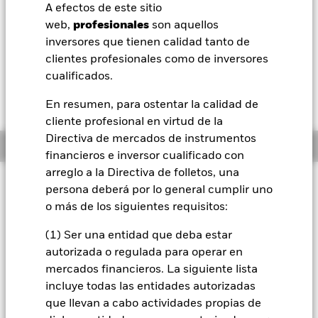
EUR 0,02 (0,18%)
A efectos de este sitio
BlackRock
web,
profesionales
son aquellos
Morningstar Rating
inversores que tienen calidad tanto de
iShares
clientes profesionales como de inversores
cualificados.
Aladdin
En resumen, para ostentar la calidad de
cliente profesional en virtud de la
Nuestra compañía
Directiva de mercados de instrumentos
Información general
financieros e inversor cualificado con
arreglo a la Directiva de folletos, una
Filosofía de inversión
persona deberá por lo general cumplir uno
Global Allocation Fund trata de maximizar la rentabilidad
o más de los siguientes requisitos:
total. El Fondo invierte a escala mundial en valores de renta
variable, deuda y corto plazo de emisores corporativos y
(1) Ser una entidad que deba estar
públicos, sin límites establecidos. En condiciones normales
autorizada o regulada para operar en
de mercado, el Fondo invertirá al menos el 70 % de sus
mercados financieros. La siguiente lista
activos totales en los valores de emisores corporativos y
incluye todas las entidades autorizadas
públicos. Por lo general, el Fondo tratará de invertir en
que llevan a cabo actividades propias de
valores que, en opinión del Asesor de Inversiones, estén