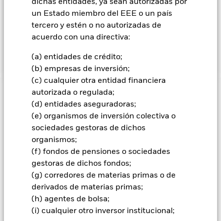
infravalorados. El Fondo también podrá invertir en los valores
dichas entidades, ya sean autorizadas por
de renta variable de empresas de crecimiento pequeñas y
un Estado miembro del EEE o un país
emergentes. El Fondo también podrá invertir una parte de su
tercero y estén o no autorizadas de
cartera de deuda en valores mobiliarios de renta fija de alto
acuerdo con una directiva:
rendimiento. La exposición a divisas se gestiona de forma
flexible.
(a) entidades de crédito;
(b) empresas de inversión;
(c) cualquier otra entidad financiera
autorizada o regulada;
INFORMACIÓN IMPORTANTE: Capital en Riesgo.
El valor
(d) entidades aseguradoras;
de las inversiones y los ingresos derivados de ellas pueden
(e) organismos de inversión colectiva o
subir o bajar, y no están garantizados. Es posible que los
inversores no recuperen la cantidad invertida originalmente.
sociedades gestoras de dichos
organismos;
Todas las clases de acciones con cobertura de divisas de este
(f) fondos de pensiones o sociedades
fondo utilizan derivados para cubrir el riesgo de divisas. El
uso de derivados para una clase de acciones podría conllevar
gestoras de dichos fondos;
un posible riesgo de contagio (también denominado «spill-
(g) corredores de materias primas o de
over») a otras clases de acciones del fondo. La sociedad
derivados de materias primas;
gestora del fondo se asegurará de que se dispone de los
(h) agentes de bolsa;
procedimientos adecuados para minimizar el riesgo de
(i) cualquier otro inversor institucional;
contagio a otras clases de acciones. En el menú desplegable