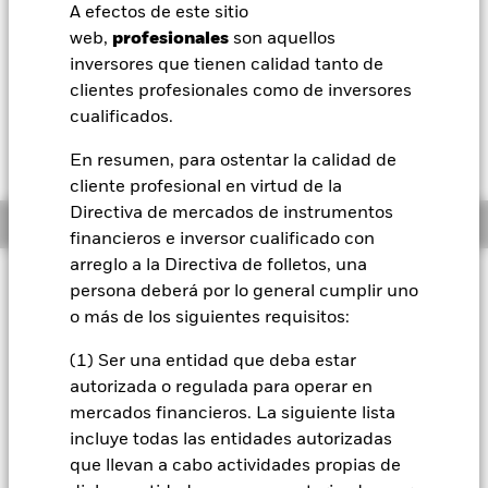
USD -0,38 (-0,43%)
A efectos de este sitio
BlackRock
web,
profesionales
son aquellos
Morningstar Rating
inversores que tienen calidad tanto de
iShares
clientes profesionales como de inversores
cualificados.
Aladdin
En resumen, para ostentar la calidad de
cliente profesional en virtud de la
Nuestra compañía
Directiva de mercados de instrumentos
Información general
financieros e inversor cualificado con
arreglo a la Directiva de folletos, una
Filosofía de inversión
persona deberá por lo general cumplir uno
Global Allocation Fund trata de maximizar la rentabilidad
o más de los siguientes requisitos:
total. El Fondo invierte a escala mundial en valores de renta
variable, deuda y corto plazo de emisores corporativos y
(1) Ser una entidad que deba estar
públicos, sin límites establecidos. En condiciones normales
autorizada o regulada para operar en
de mercado, el Fondo invertirá al menos el 70 % de sus
mercados financieros. La siguiente lista
activos totales en los valores de emisores corporativos y
incluye todas las entidades autorizadas
públicos. Por lo general, el Fondo tratará de invertir en
que llevan a cabo actividades propias de
valores que, en opinión del Asesor de Inversiones, estén