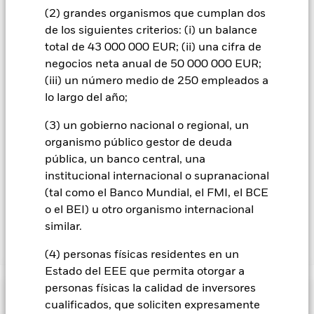
que figura justo debajo del nombre del fondo, podrá ver un
(2) grandes organismos que cumplan dos
listado de todas las clases de acciones del fondo: las clases de
de los siguientes criterios: (i) un balance
acciones con cobertura de divisas se identifican mediante la
total de 43 000 000 EUR; (ii) una cifra de
palabra «Hedged» en su nombre. Además, el listado
negocios neta anual de 50 000 000 EUR;
completo de todas las clases de acciones con cobertura de
divisas está disponible mediante solicitud a la sociedad
(iii) un número medio de 250 empleados a
gestora del fondo.
lo largo del año;
En la medida en que el Fondo opere en préstamos de valores
(3) un gobierno nacional o regional, un
para reducir los gastos, el propio Fondo percibirá el 62,5% de
organismo público gestor de deuda
los ingresos asociadas que se generen, y el 37,5% restante se
pública, un banco central, una
recibirá por BlackRock en calidad de agente de préstamo de
valores. Debido a que el reparto de los ingresos por préstamos
institucional internacional o supranacional
de valores no incrementa los costes de funcionamiento del
(tal como el Banco Mundial, el FMI, el BCE
Fondo, esto ha quedado excluido de los gastos corrientes.
o el BEI) u otro organismo internacional
similar.
Mostrar menos
(4) personas físicas residentes en un
Estado del EEE que permita otorgar a
BGF Global Allocation Fund
personas físicas la calidad de inversores
Rentabilidad
cualificados, que soliciten expresamente