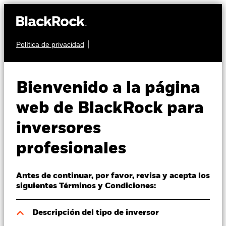
Política de privacidad
Quiénes somos
MULTIACTIVO
BGF Global Allocation
Productos
Bienvenido a la página
Fund
Perspectivas
web de BlackRock para
inversores
Visión de mercado
profesionales
Educación
Antes de continuar, por favor, revisa y acepta los
Profesionales
Valor liquidativo a 06 ago 2026
siguientes Términos y Condiciones:
USD 88,59
52 Semanas: 77,20 - 88,97
España
Descripción del tipo de inversor
Change location
Variación del valor liquidativo a 06 ago 2026