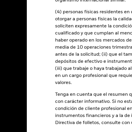
organismo internacional similar.
instrumentos, puede exponer al Fondo a pérdidas financieras.
Riesgo 
enda sus obligaciones de pago de importes debidos o de reembolso
de compradores y vendedores es insuficiente para permitir que el F
(4) personas físicas residentes e
otorgar a personas físicas la calid
soliciten expresamente la condición
cualificado y que cumplan al menos 
Datos clave
haber operado en los mercados de
media de 10 operaciones trimestral
antes de la solicitud; (ii) que el t
depósitos de efectivo e instrumen
USD 19.356.177.057
Fecha de lanzamiento de la se
(iii) que trabaje o haya trabajado 
Share Class Currency
en un cargo profesional que requie
03 ene 1997
valores.
Clase de activo
USD
Índice de referencia de
Tenga en cuenta que el resumen 
comparación 2
36SP500 24FWXUS 24ML5
con carácter informativo. Si no est
16FWGBIX Index
Clasificación SFDR
condición de cliente profesional e
FTSE World Government Bond
Ongoing Charge Fee
instrumentos financieros y a la de 
Index (USD)
Directiva de folletos, consulte co
ISIN
5,00%