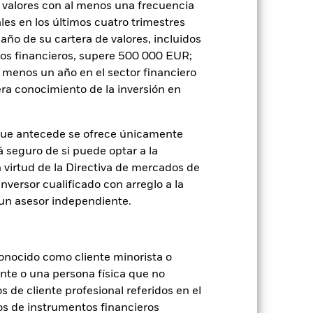
 valores con al menos una frecuencia
es en los últimos cuatro trimestres
amaño de su cartera de valores, incluidos
je de pérdidas o ganancias anuales en
tos financieros, supere 500 000 EUR;
a evaluar cómo se ha gestionado el
al menos un año en el sector financiero
ra conocimiento de la inversión en
que antecede se ofrece únicamente
á seguro de si puede optar a la
n virtud de la Directiva de mercados de
inversor cualificado con arreglo a la
n un asesor independiente.
onocido como cliente minorista o
ente o una persona física que no
s de cliente profesional referidos en el
os de instrumentos financieros