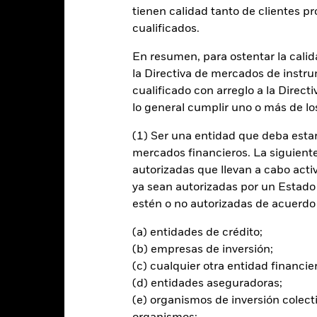
entabilidad
Datos clave
Gestores del fondo
tienen calidad tanto de clientes p
cualificados.
n
En resumen, para ostentar la calida
la Directiva de mercados de instru
 la rentabilidad de su inversión a través de una combinación de reval
cualificado con arreglo a la Direct
lo general cumplir uno o más de los
menos el 70 % de sus activos totales en valores de renta variable (co
ado. Los valores de RF incluyen bonos e instrumentos del mercado mo
(1) Ser una entidad que deba estar
bién puede mantener depósitos y efectivo.
mercados financieros. La siguiente 
autorizadas que llevan a cabo acti
 las clases de activos y la medida en la que el Fondo invierta en ella
ya sean autorizadas por un Estado
estén o no autorizadas de acuerdo 
(a) entidades de crédito;
(b) empresas de inversión;
al en Riesgo.
El valor de las inversiones y los ingresos derivados d
(c) cualquier otra entidad financie
os inversores no recuperen la cantidad invertida originalmente.
(d) entidades aseguradoras;
(e) organismos de inversión colect
rtura de divisas de este fondo utilizan derivados para cubrir el ries