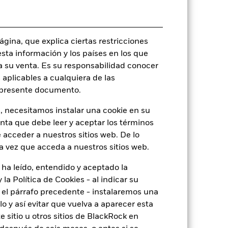
USD 5.000,00
Distribución
UCITS
gina, que explica ciertas restricciones
Other Allocation
esta información y los países en los que
Monetario diaria
a su venta. Es su responsabilidad conocer
 aplicables a cualquiera de las
BKP8MM4
l presente documento.
, necesitamos instalar una cookie en su
enta que debe leer y aceptar los términos
 acceder a nuestros sitios web. De lo
o
a vez que acceda a nuestros sitios web.
 ha leído, entendido y aceptado la
la Política de Cookies - al indicar su
de
2,44
el párrafo precedente - instalaremos una
 y así evitar que vuelva a aparecer esta
 sitio u otros sitios de BlackRock en
20,02