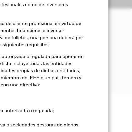
Holdings
Literatura
rofesionales como de inversores
d de cliente profesional en virtud de
mentos financieros e inversor
orización del capital y rendimientos
iva de folletos, una persona deberá por
 siguientes requisitos:
mo acciones) y valores de renta fija
netario (es decir, títulos de deuda
 autorizada o regulada para operar en
lista incluye todas las entidades
vidades propias de dichas entidades,
s podrán variar sin límites, en función
 miembro del EEE o un país tercero y
con una directiva:
e ellas pueden subir o bajar, y no
ra autorizada o regulada;
iva o sociedades gestoras de dichos
go de divisas. El uso de derivados