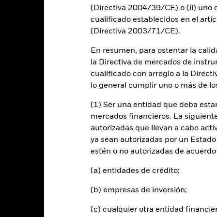
2016
2017
2018
2019
2020
2021
(Directiva 2004/39/CE) o (ii) uno o
cualificado establecidos en el artíc
Índice de r
Rentabilidad total (%)
Índice de referencia de comparación 2 (%)
Índice de 
(Directiva 2003/71/CE).
d of interactive chart.
En resumen, para ostentar la calida
2016
2017
2018
2019
2020
la Directiva de mercados de instru
cualificado con arreglo a la Direct
entabilidad total (%)
SGD
lo general cumplir uno o más de los
ndice de referencia con
(1) Ser una entidad que deba estar
imitaciones 1 (%) USD
mercados financieros. La siguiente 
autorizadas que llevan a cabo acti
ndice de referencia de
ya sean autorizadas por un Estado
omparación 2 (%) USD
estén o no autorizadas de acuerdo 
ndice de referencia de
(a) entidades de crédito;
omparación 3 (%) USD
(b) empresas de inversión;
 rentabilidad se indica tras deducir los gastos corrientes. Las even
(c) cualquier otra entidad financie
edan excluidas del cálculo.