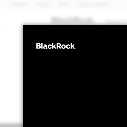
BlackRock
iShares
Aladdin
Nuestra compañía
Quiénes 
MULTIACTIVO
BGF Global All
Valor liquidativo a 07 ago 2026
Variación 
SGD 10,41
SG
52 Semanas: 9,42 - 10,51