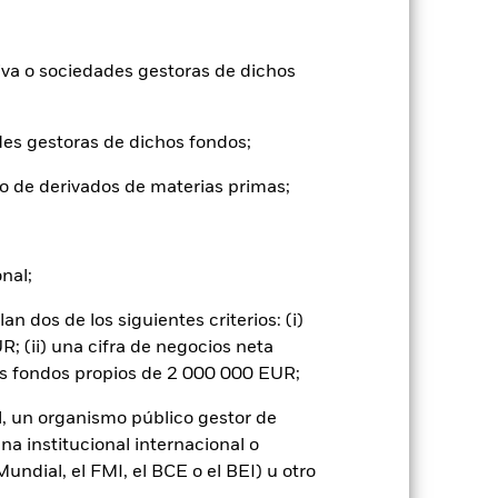
ntabilidad pasada no es un indicador
formas muy diferentes en el futuro.
o
iva o sociedades gestoras de dichos
), con reinversión de los ingresos
mentar o disminuir como resultado de
a divisa distinta de la utilizada para el
des gestoras de dichos fondos;
o de derivados de materias primas;
onal;
 dos de los siguientes criterios: (i)
; (ii) una cifra de negocios neta
gnificativo en la rentabilidad de los
os fondos propios de 2 000 000 EUR;
vel de riesgo.
El valor de los títulos de
os del mercado bursátil. Entre otros
y los hechos societarios de importancia.
l, un organismo público gestor de
entar el volumen de las pérdidas y
na institucional internacional o
 ser mayor cuando los derivados se
ndial, el FMI, el BCE o el BEI) u otro
 o como contraparte de contratos