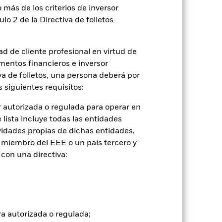
2022
2023
2024
2025
 más de los criterios de inversor
ulo 2 de la Directiva de folletos
eferencia con limitaciones 1 (%)
referencia de comparación 3 (%)
d de cliente profesional en virtud de
2021
2022
2023
2024
2025
mentos financieros e inversor
iva de folletos, una persona deberá por
-17,0
10,6
6,8
14,2
 siguientes requisitos:
 autorizada o regulada para operar en
-15,6
15,7
9,1
17,8
lista incluye todas las entidades
vidades propias de dichas entidades,
 miembro del EEE o un país tercero y
-18,3
24,2
18,0
23,5
con una directiva:
-18,3
5,2
-2,9
7,5
tuales comisiones de entrada/salida
ra autorizada o regulada;