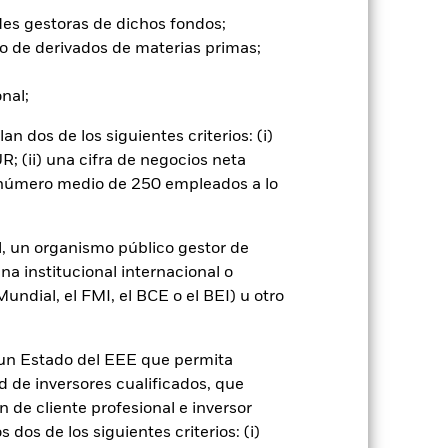
er») a otras clases de acciones del
ara minimizar el riesgo de contagio
des gestoras de dichos fondos;
er un listado de todas las clases de
o de derivados de materias primas;
 «Hedged» en su nombre. Además, el
itud a la sociedad gestora del fondo.
onal;
cibirá el 62,5% de los ingresos
 dos de los siguientes criterios: (i)
o de valores. Debido a que el
 esto ha quedado excluido de los
; (ii) una cifra de negocios neta
n número medio de 250 empleados a lo
Mostrar menos
l, un organismo público gestor de
na institucional internacional o
mativa
Prospectus
Download
ndial, el FMI, el BCE o el BEI) u otro
Holdings
Literatura
n un Estado del EEE que permita
ad de inversores cualificados, que
 de cliente profesional e inversor
dos de los siguientes criterios: (i)