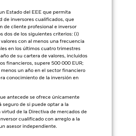
de crédito: El emisor de un valor
 de capital.
Riesgo de liquidez: Una
ondo venda o compre las inversiones con
n un Estado del EEE que permita
ad de inversores cualificados, que
 de cliente profesional e inversor
dos de los siguientes criterios: (i)
 valores con al menos una frecuencia
es en los últimos cuatro trimestres
amaño de su cartera de valores, incluidos
tos financieros, supere 500 000 EUR;
rie
30 jun 2021
al menos un año en el sector financiero
SGD
ra conocimiento de la inversión en
Multiactivo
FTSE World Index
que antecede se ofrece únicamente
á seguro de si puede optar a la
No es artículo 8 o 9
n virtud de la Directiva de mercados de
1,79%
inversor cualificado con arreglo a la
n un asesor independiente.
LU2354320645