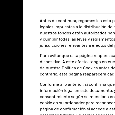
Inversión inicial mínima
1,50%
Uso de los ingresos
0,00%
Estructura legal
USD 50,00
Antes de continuar, rogamos lea esta pá
Categoría Morningstar
Luxemburgo
legales impuestas a la distribución de 
Frecuencia de negociación
nuestros fondos están autorizados par
BlackRock (Luxembourg) S.A.
y cumplir todas las leyes y reglamentos
SEDOL
Fecha de la operación + 3 días
jurisdicciones relevantes a efectos de
BGFGAA9
Para evitar que esta página reaparezca
dispositivo. A este efecto, tenga en cu
de nuestra Política de Cookies antes de
Características del Fond
contrario, esta página reaparecerá cad
Conforme a lo anterior, si confirma que
información legal en este documento, y 
1573
Rendimiento de distribución 
consentimiento según se menciona en 
dividendos a 12 meses
cookie en su ordenador para reconocerlo
a 31 jul 2026
1,047
página de confirmación si accede a este
Precio-beneficio de la renta