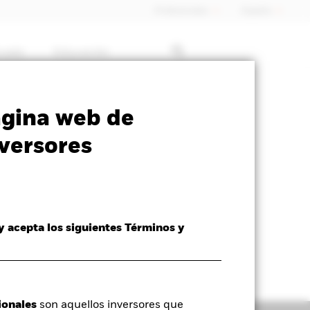
Profesionales
España
rcado
Educación
ormativa
Prospectus
Download
ágina web de
versores
 y acepta los siguientes Términos y
ionales
son aquellos inversores que