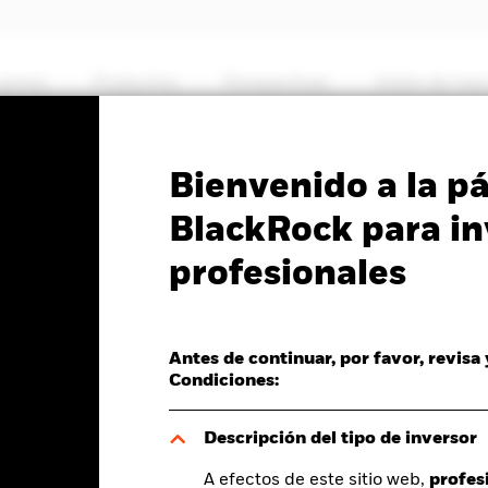
somos
Productos
Perspectivas
Visión de me
PRIIP KID
Ficha inf
Bienvenido a la p
ocation Fund
BlackRock para in
profesionales
Antes de continuar, por favor, revisa
del valor liquidativo a 07 ago 2026
Condiciones:
D 0,02 (0,19%)
Descripción del tipo de inversor
A efectos de este sitio web,
profes