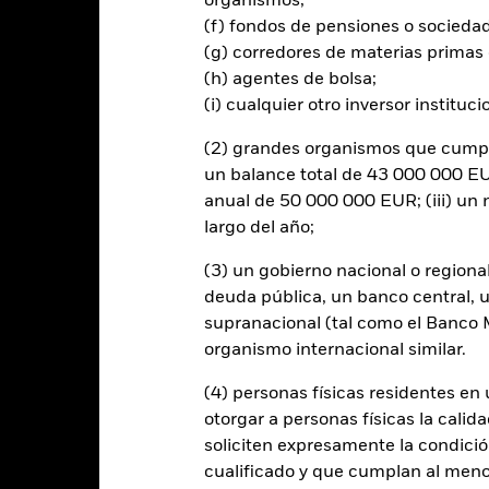
organismos;
onllevar un posible riesgo de contagio (también denominado «spill-ov
o se asegurará de que se dispone de los procedimientos adecuados p
(f) fondos de pensiones o socieda
nú desplegable que figura justo debajo del nombre del fondo, podrá v
(g) corredores de materias primas 
cciones con cobertura de divisas se identifican mediante la palabra
(h) agentes de bolsa;
 de acciones con cobertura de divisas está disponible mediante solic
(i) cualquier otro inversor instituci
en préstamos de valores para reducir los gastos, el propio Fondo per
(2) grandes organismos que cumplan
% restante se recibirá por BlackRock en calidad de agente de préstam
os de valores no incrementa los costes de funcionamiento del Fondo,
un balance total de 43 000 000 EUR
anual de 50 000 000 EUR; (iii) u
largo del año;
(3) un gobierno nacional o regiona
deuda pública, un banco central, u
PRIIP KID
Ficha infor
d
supranacional (tal como el Banco Mu
Rentabilidad
organismo internacional similar.
entabilidad
Datos clave
Gestores del fondo
(4) personas físicas residentes e
otorgar a personas físicas la calid
entabilidad
soliciten expresamente la condición
cualificado y que cumplan al menos 