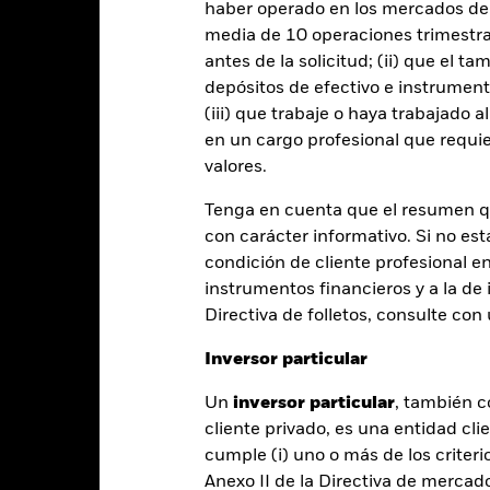
haber operado en los mercados de
Año natural
Anualizada
Acumulada
Anual
media de 10 operaciones trimestral
ge: 2021-05-31 00:00:00 to 2026-07-31 00:00:00.
: -30 to 60.
antes de la solicitud; (ii) que el t
te gráfico muestra la rentabilidad del producto como el porcenta
depósitos de efectivo e instrumen
s 4 últimos años frente a su índice de referencia. Puede ayudarle 
(iii) que trabaje o haya trabajado 
oducto en el pasado y compararlo con su índice de referencia.
en un cargo profesional que requie
art
30
valores.
r chart with 4 data series.
e chart has 1 X axis displaying categories.
e chart has 1 Y axis displaying Values. Range: -30 to 30.
Tenga en cuenta que el resumen 
20
con carácter informativo. Si no est
condición de cliente profesional e
10
instrumentos financieros y a la de 
alues
Directiva de folletos, consulte co
0
Inversor particular
-10
Un
inversor particular
, también c
cliente privado, es una entidad cli
-20
cumple (i) uno o más de los criterio
Anexo II de la Directiva de mercad
-30