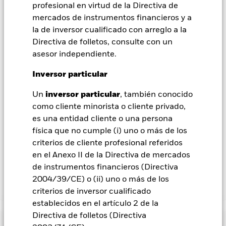
contagio a otras clases de acciones. En el menú desplegable
profesional en virtud de la Directiva de
que figura justo debajo del nombre del fondo, podrá ver un
mercados de instrumentos financieros y a
listado de todas las clases de acciones del fondo: las clases de
la de inversor cualificado con arreglo a la
acciones con cobertura de divisas se identifican mediante la
Directiva de folletos, consulte con un
palabra «Hedged» en su nombre. Además, el listado
asesor independiente.
completo de todas las clases de acciones con cobertura de
divisas está disponible mediante solicitud a la sociedad
Inversor particular
gestora del fondo.
En la medida en que el Fondo opere en préstamos de valores
Un
inversor particular
, también conocido
para reducir los gastos, el propio Fondo percibirá el 62,5% de
como cliente minorista o cliente privado,
los ingresos asociadas que se generen, y el 37,5% restante se
es una entidad cliente o una persona
recibirá por BlackRock en calidad de agente de préstamo de
física que no cumple (i) uno o más de los
valores. Debido a que el reparto de los ingresos por préstamos
criterios de cliente profesional referidos
de valores no incrementa los costes de funcionamiento del
en el Anexo II de la Directiva de mercados
Fondo, esto ha quedado excluido de los gastos corrientes.
de instrumentos financieros (Directiva
2004/39/CE) o (ii) uno o más de los
Mostrar menos
criterios de inversor cualificado
establecidos en el artículo 2 de la
BGF ESG Emerging Markets Bond Fund
Directiva de folletos (Directiva
Rentabilidad