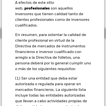
EUR 0,00 (0,00%)
A efectos de este sitio
BlackRock
web,
profesionales
son aquellos
inversores que tienen calidad tanto de
iShares
clientes profesionales como de inversores
cualificados.
Aladdin
Información general
En resumen, para ostentar la calidad de
cliente profesional en virtud de la
Nuestra compañía
Filosofía de inversión
Directiva de mercados de instrumentos
financieros e inversor cualificado con
El Fondo tiene por objetivo maximizar la rentabilidad de su
inversión a través de una combinación de revalorización del
arreglo a la Directiva de folletos, una
capital y rendimientos de los activos del Fondo, de forma
persona deberá por lo general cumplir uno
coherente con los principios medioambientales, sociales y de
o más de los siguientes requisitos:
gobierno corporativo (ESG) y de inversión sostenible
aplicados a la inversión. El Fondo se gestiona de forma activa
(1) Ser una entidad que deba estar
y el asesor de inversiones (AI) tiene potestad para seleccionar
autorizada o regulada para operar en
las inversiones del Fondo, siempre y cuando el Fondo
mercados financieros. La siguiente lista
invierta al menos el 70 % de sus activos totales en valores de
renta fija (RF) que formen parte del J.P. Morgan ESG
incluye todas las entidades autorizadas
Emerging Market Bond Index Global Diversified (el «Índice»
que llevan a cabo actividades propias de
y los «Valores del Índice», respectivamente), lo que incluye