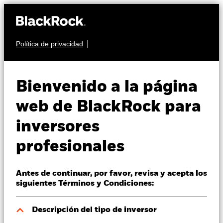
Política de privacidad
Quiénes somos
RENTA FIJA
BGF ESG Emerging
Productos
Bienvenido a la página
Markets Bond Fund
Perspectivas
web de BlackRock para
inversores
Visión de mercado
profesionales
Educación
Antes de continuar, por favor, revisa y acepta los
Profesionales
Valor liquidativo a 07 ago 2026
siguientes Términos y Condiciones:
EUR 10,83
52 Semanas: 10,34 - 10,98
España
Descripción del tipo de inversor
Change location
Variación del valor liquidativo a 07 ago 2026