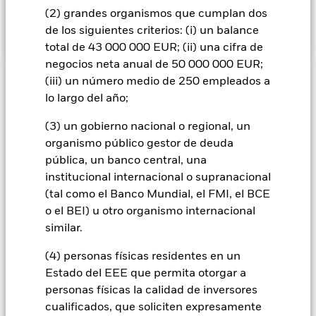
características ESG, consulte el folleto y visite el sitio web de
(2) grandes organismos que cumplan dos
BlackRock: https://www.blackrock.com/baselinescreens.
de los siguientes criterios: (i) un balance
total de 43 000 000 EUR; (ii) una cifra de
negocios neta anual de 50 000 000 EUR;
(iii) un número medio de 250 empleados a
INFORMACIÓN IMPORTANTE: Capital en Riesgo.
El valor
lo largo del año;
de las inversiones y los ingresos derivados de ellas pueden
subir o bajar, y no están garantizados. Es posible que los
(3) un gobierno nacional o regional, un
inversores no recuperen la cantidad invertida originalmente.
organismo público gestor de deuda
Los cambios en los tipos de interés, el riesgo de crédito y/o los
pública, un banco central, una
incumplimientos de los emisores tendrán un impacto
institucional internacional o supranacional
significativo en el comportamiento de los títulos de renta fija.
Los valores calificados por debajo de la “categoría de
(tal como el Banco Mundial, el FMI, el BCE
Inversión” pueden ser más sensibles a estos riesgos que los
o el BEI) u otro organismo internacional
valores de renta fija con mejor calificación. Las rebajas de la
similar.
calificación de solvencia potenciales o reales pueden
incrementar el nivel de riesgo. Los mercados emergentes
(4) personas físicas residentes en un
suelen ser más sensibles a las condiciones económicas y
Estado del EEE que permita otorgar a
políticas que los mercados desarrollados. Entre otros factores
personas físicas la calidad de inversores
se encuentra un mayor «riesgo de liquidez», mayores
restricciones a la inversión o transmisión de activos,
cualificados, que soliciten expresamente