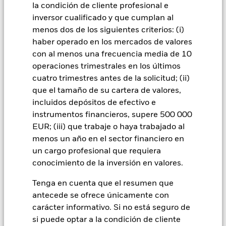
fallos/retrasos en la transmisión de valores o pagos debidos
la condición de cliente profesional e
al Fondo, y también riesgos relacionados con la
inversor cualificado y que cumplan al
sostenibilidad. Los derivados pueden ser muy sensibles a las
menos dos de los siguientes criterios: (i)
variaciones del valor del activo en que se basan y pueden
haber operado en los mercados de valores
aumentar el volumen de las pérdidas y ganancias,
provocando mayores oscilaciones en el valor del Fondo. El
con al menos una frecuencia media de 10
impacto sobre el Fondo puede ser mayor cuando los
operaciones trimestrales en los últimos
derivados se utilizan de forma generalizada o compleja. El
cuatro trimestres antes de la solicitud; (ii)
Fondo pretende excluir a las empresas que participen en
que el tamaño de su cartera de valores,
determinadas actividades incompatibles con los criterios
incluidos depósitos de efectivo e
ESG. Por consiguiente, los inversores deberán realizar una
evaluación ética personal del filtro ESG del Fondo antes de
instrumentos financieros, supere 500 000
invertir en este. Este filtro ESG podría afectar negativamente
EUR; (iii) que trabaje o haya trabajado al
al valor de las inversiones del Fondo si se compara con un
menos un año en el sector financiero en
fondo sin dicho filtro.
un cargo profesional que requiera
Todas las clases de acciones con cobertura de divisas de este
conocimiento de la inversión en valores.
fondo utilizan derivados para cubrir el riesgo de divisas. El
uso de derivados para una clase de acciones podría conllevar
Tenga en cuenta que el resumen que
un posible riesgo de contagio (también denominado «spill-
antecede se ofrece únicamente con
over») a otras clases de acciones del fondo. La sociedad
carácter informativo. Si no está seguro de
gestora del fondo se asegurará de que se dispone de los
procedimientos adecuados para minimizar el riesgo de
si puede optar a la condición de cliente