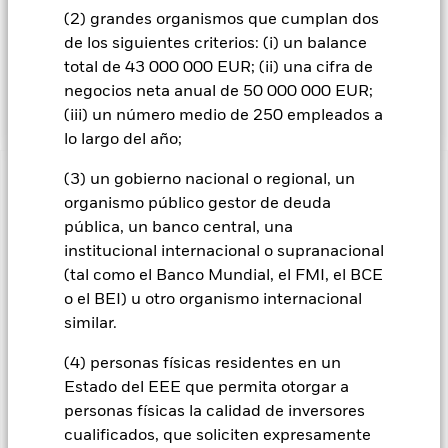
Fondo. Los activos totales del Fondo se invertirán de acuerdo
(2) grandes organismos que cumplan dos
con lo establecido en su Política ESG, tal como se indica en el
de los siguientes criterios: (i) un balance
folleto. Para obtener más información sobre las
total de 43 000 000 EUR; (ii) una cifra de
características ESG, consulte el folleto y visite el sitio web de
negocios neta anual de 50 000 000 EUR;
BlackRock: https://www.blackrock.com/baselinescreens.
(iii) un número medio de 250 empleados a
lo largo del año;
(3) un gobierno nacional o regional, un
INFORMACIÓN IMPORTANTE: Capital en Riesgo.
El valor
organismo público gestor de deuda
de las inversiones y los ingresos derivados de ellas pueden
pública, un banco central, una
subir o bajar, y no están garantizados. Es posible que los
inversores no recuperen la cantidad invertida originalmente.
institucional internacional o supranacional
(tal como el Banco Mundial, el FMI, el BCE
Los cambios en los tipos de interés, el riesgo de crédito y/o los
o el BEI) u otro organismo internacional
incumplimientos de los emisores tendrán un impacto
significativo en el comportamiento de los títulos de renta fija.
similar.
Los valores calificados por debajo de la “categoría de
Inversión” pueden ser más sensibles a estos riesgos que los
(4) personas físicas residentes en un
valores de renta fija con mejor calificación. Las rebajas de la
Estado del EEE que permita otorgar a
calificación de solvencia potenciales o reales pueden
personas físicas la calidad de inversores
incrementar el nivel de riesgo. Los mercados emergentes
cualificados, que soliciten expresamente
suelen ser más sensibles a las condiciones económicas y