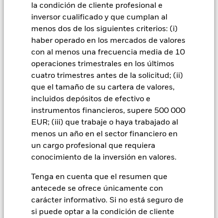
la condición de cliente profesional e
políticas que los mercados desarrollados. Entre otros factores
se encuentra un mayor «riesgo de liquidez», mayores
inversor cualificado y que cumplan al
restricciones a la inversión o transmisión de activos,
menos dos de los siguientes criterios: (i)
fallos/retrasos en la transmisión de valores o pagos debidos
haber operado en los mercados de valores
al Fondo, y también riesgos relacionados con la
con al menos una frecuencia media de 10
sostenibilidad. Los derivados pueden ser muy sensibles a las
operaciones trimestrales en los últimos
variaciones del valor del activo en que se basan y pueden
aumentar el volumen de las pérdidas y ganancias,
cuatro trimestres antes de la solicitud; (ii)
provocando mayores oscilaciones en el valor del Fondo. El
que el tamaño de su cartera de valores,
impacto sobre el Fondo puede ser mayor cuando los
incluidos depósitos de efectivo e
derivados se utilizan de forma generalizada o compleja. El
instrumentos financieros, supere 500 000
Fondo pretende excluir a las empresas que participen en
EUR; (iii) que trabaje o haya trabajado al
determinadas actividades incompatibles con los criterios
ESG. Por consiguiente, los inversores deberán realizar una
menos un año en el sector financiero en
evaluación ética personal del filtro ESG del Fondo antes de
un cargo profesional que requiera
invertir en este. Este filtro ESG podría afectar negativamente
conocimiento de la inversión en valores.
al valor de las inversiones del Fondo si se compara con un
fondo sin dicho filtro.
Tenga en cuenta que el resumen que
Todas las clases de acciones con cobertura de divisas de este
antecede se ofrece únicamente con
fondo utilizan derivados para cubrir el riesgo de divisas. El
carácter informativo. Si no está seguro de
uso de derivados para una clase de acciones podría conllevar
un posible riesgo de contagio (también denominado «spill-
si puede optar a la condición de cliente