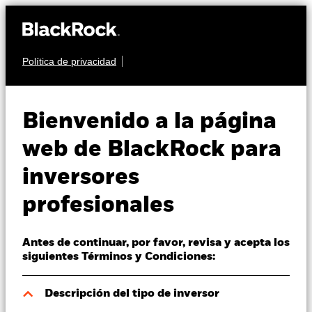
Política de privacidad
Quiénes somos
RENTA FIJA
BGF ESG Emerging
Productos
Bienvenido a la página
Markets Bond Fund
Perspectivas
web de BlackRock para
inversores
Visión de mercado
profesionales
Educación
Antes de continuar, por favor, revisa y acepta los
Profesionales
Valor liquidativo a 07 ago 2026
siguientes Términos y Condiciones:
EUR 11,49
52 Semanas: 10,86 - 11,62
España
Descripción del tipo de inversor
Change location
Variación del valor liquidativo a 07 ago 2026