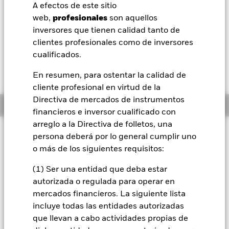
EUR 0,01 (0,09%)
A efectos de este sitio
BlackRock
web,
profesionales
son aquellos
Morningstar Rating
inversores que tienen calidad tanto de
iShares
clientes profesionales como de inversores
cualificados.
Aladdin
En resumen, para ostentar la calidad de
cliente profesional en virtud de la
Nuestra compañía
Directiva de mercados de instrumentos
Información general
financieros e inversor cualificado con
arreglo a la Directiva de folletos, una
Filosofía de inversión
persona deberá por lo general cumplir uno
El Fondo tiene por objetivo maximizar la rentabilidad de su
o más de los siguientes requisitos:
inversión a través de una combinación de revalorización del
capital y rendimientos de los activos del Fondo, de forma
(1) Ser una entidad que deba estar
coherente con los principios medioambientales, sociales y de
autorizada o regulada para operar en
gobierno corporativo (ESG) y de inversión sostenible
mercados financieros. La siguiente lista
aplicados a la inversión. El Fondo se gestiona de forma activa
incluye todas las entidades autorizadas
y el asesor de inversiones (AI) tiene potestad para seleccionar
que llevan a cabo actividades propias de
las inversiones del Fondo, siempre y cuando el Fondo