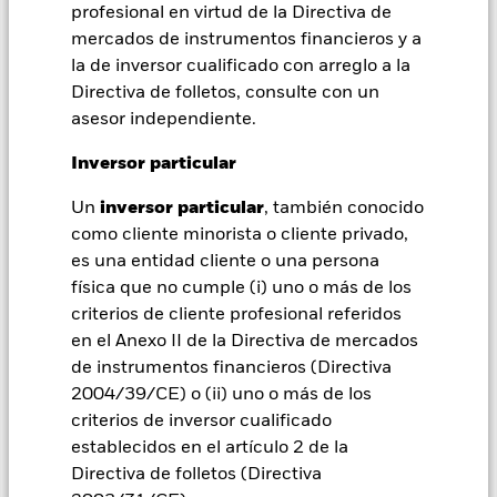
over») a otras clases de acciones del fondo. La sociedad
profesional en virtud de la Directiva de
gestora del fondo se asegurará de que se dispone de los
mercados de instrumentos financieros y a
procedimientos adecuados para minimizar el riesgo de
la de inversor cualificado con arreglo a la
contagio a otras clases de acciones. En el menú desplegable
Directiva de folletos, consulte con un
que figura justo debajo del nombre del fondo, podrá ver un
asesor independiente.
listado de todas las clases de acciones del fondo: las clases de
acciones con cobertura de divisas se identifican mediante la
Inversor particular
palabra «Hedged» en su nombre. Además, el listado
completo de todas las clases de acciones con cobertura de
Un
inversor particular
, también conocido
divisas está disponible mediante solicitud a la sociedad
como cliente minorista o cliente privado,
gestora del fondo.
es una entidad cliente o una persona
En la medida en que el Fondo opere en préstamos de valores
física que no cumple (i) uno o más de los
para reducir los gastos, el propio Fondo percibirá el 62,5% de
criterios de cliente profesional referidos
los ingresos asociadas que se generen, y el 37,5% restante se
en el Anexo II de la Directiva de mercados
recibirá por BlackRock en calidad de agente de préstamo de
de instrumentos financieros (Directiva
valores. Debido a que el reparto de los ingresos por préstamos
de valores no incrementa los costes de funcionamiento del
2004/39/CE) o (ii) uno o más de los
Fondo, esto ha quedado excluido de los gastos corrientes.
criterios de inversor cualificado
establecidos en el artículo 2 de la
Directiva de folletos (Directiva
Mostrar menos