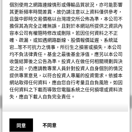
個別使用之網路連線情形或傳輸品質狀況，亦可能影響
Change location
其更新頻率時間差異，故仍請注意以上資料僅供參考，
且盤中即時交易價格以台灣證交所公佈為準，本公司不
登入
擔保其為完全正確無誤，且對於本網站所提供之資訊內
容本公司有權隨時修改或刪除。若因任何資料之不正
淨值截至 2026年8月6日
一天淨值變動 2026年8月6日
貝萊德BlackRock
美元 8.2600
美元 0.00 (0.00%)
確、疏漏，或如遇網路斷線、股價報價延遲、系統延
宕...等不可抗力之情事，所衍生之損害或損失，本公司
52周表現區間 8.22 - 8.61
iShares安碩
均不負法律責任。基金之最後基金淨值，應另以本公司
晨星星等評級
收盤結算後之公告為準。投資人在做任何相關規劃與決
定之前，仍應請教專業人員針對投資人自身個別的情況
全球首頁(英文)
提供專業意見，以符合投資人專屬的投資需求。依據本
網站取得任何資料，應由您自行考量且自負風險，如因
任何資料之下載而導致您電腦系統之任何損壞或資料流
失，應由下載人自負完全責任。
基金概要
投資目標
不同意
同意
本基金以盡量提高總回報為目標。本基金將總資產至少70%投資