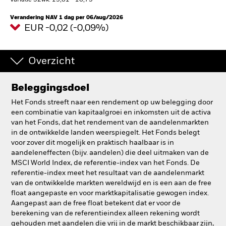
Variatie 52wk: 13,81 - 16,75
BlackRock
Verandering NAV 1 dag per 06/aug/2026
EUR -0,02 (-0,09%)
iShares
Overzicht
Aladdin
Beleggingsdoel
Ons bedrijf
Het Fonds streeft naar een rendement op uw belegging door
een combinatie van kapitaalgroei en inkomsten uit de activa
van het Fonds, dat het rendement van de aandelenmarkten
in de ontwikkelde landen weerspiegelt. Het Fonds belegt
voor zover dit mogelijk en praktisch haalbaar is in
aandeleneffecten (bijv. aandelen) die deel uitmaken van de
MSCI World Index, de referentie-index van het Fonds. De
referentie-index meet het resultaat van de aandelenmarkt
van de ontwikkelde markten wereldwijd en is een aan de free
float aangepaste en voor marktkapitalisatie gewogen index.
Aangepast aan de free float betekent dat er voor de
berekening van de referentieindex alleen rekening wordt
gehouden met aandelen die vrij in de markt beschikbaar zijn,