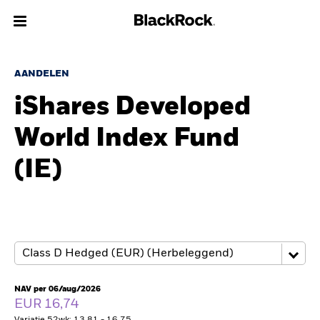
Over Ons
AANDELEN
iShares Developed
Producten
World Index Fund
Thema's
(IE)
Inzichten
Beleggingsinformatie
Particulieren
NAV per 06/aug/2026
Nederland
EUR 16,74
Change location