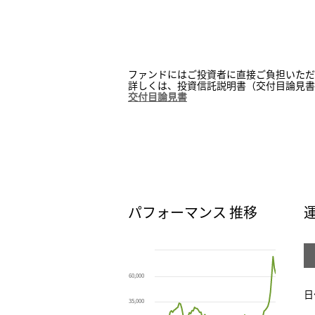
ファンドにはご投資者に直接ご負担いただ
詳しくは、投資信託説明書（交付目論見
交付目論見書
パフォーマンス 推移
Chart
Line chart with 95 data points.
The chart has 1 X axis displaying Time. Range:
60,000
The chart has 1 Y axis displaying values. Range:
日
35,000