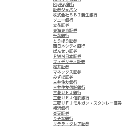
PayPay銀行
証券ジャパン
株式会社ＳＢＩ新生銀行
ソニー銀行
立花証券
東海東京証券
千葉銀行
とうほう証券
西日本シティ銀行
ばんせい証券
ＰＷＭ日本証券
フィデリティ証券
松井証券
マネックス証券
みずほ証券
三井住友銀行
三井住友信託銀行
三菱ＵＦＪ銀行
三菱ＵＦＪ信託銀行
三菱ＵＦＪモルガン・スタンレー証券
横浜銀行
楽天証券
りそな銀行
リテラ・クレア証券