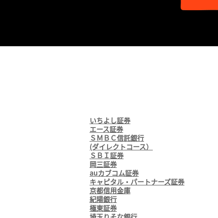
いちよし証券
エース証券
ＳＭＢＣ信託銀行
(ダイレクトコース）
ＳＢＩ証券
岡三証券
auカブコム証券
キャピタル・パートナーズ証券
京都信用金庫
紀陽銀行
極東証券
埼玉りそな銀行