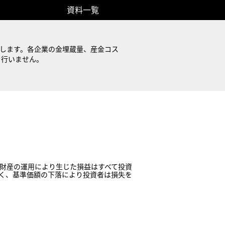
資料一覧
します。各企業の金埋蔵量、産金コス
を行いません。
書
運用レポート（月報）
資料一覧
財産の運用により生じた損益はすべて投資
く、基準価額の下落により投資者は損失を