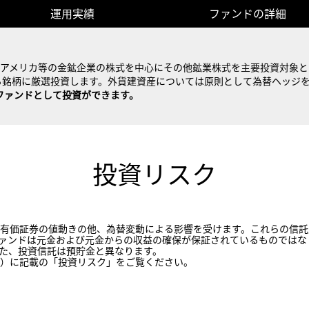
運用実績
ファンドの詳細
、アメリカ等の金鉱企業の株式を中心にその他鉱業株式を主要投資対象と
る銘柄に厳選投資します。外貨建資産については原則として為替ヘッジ
象ファンドとして投資ができます。
交付目論見
ファンド
NISA 成長投資枠
投資リスク
運用実績
ファンドの詳細
有価証券の値動きの他、為替変動による影響を受けます。これらの信託
ァンドは元金および元金からの収益の確保が保証されているものではな
た、投資信託は預貯金と異なります。
）に記載の「投資リスク」をご覧ください。