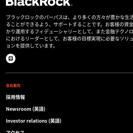
【iシェアーズETFに関して】
詳細はこちら
全てのドキュメントを表示
iシェアーズETFの記載は、ブラックロック・インク、ブラックロ
2344
WINBOND ELECTRONICS
情報技
一般消費財・サービス
10.33
インデックス
MSCI Emerging Markets Small
拡大する
ック・ジャパン株式会社を含むそのグループ会社（以下、「ブラ
Cap Index (Net)
ブラックロックのパーパスは、より多くの方々が豊かな生
ックロック」といいます。）が設定・運用等を行う国内上場投信
6274
TAIWAN UNION TECHNOLOGY CORP
情報技
素材
9.68
ることができるよう、サポートすることです。お客様の資
および外国籍ETFであるiシェアーズ（以下、「iシェアーズETF」
運用実績
発行済口数
5,000,000
といいます。）に関する情報を含む投資情報の提供を目的として
かり運用するフィデューシャリーとして、また金融テクノ
8299
PHISON ELECTRONICS CORP
情報技
ヘルスケア
8.80
日付 2026年8月6日
作成されたものです。本ウェブサイトは、本邦での募集の取扱等
におけるリーダーとして、お客様の目標実現に必要なソリ
に係る金融庁への届出等がされていない海外ファンド等について
XTSLA
BLK CSH FND TREASURY SL AGENCY
キャッ
ISIN
US4642864759
不動産
5.80
ョンを提供しています。
投資の勧誘等を目的とするものではありません。
ファンド籍
米国
3189
KINSUS INTERCONNECT TECHNOLOGY COR
情報技
生活必需品
5.33
本サイトに記載された情報に基づいて利用者がとった行動により
8046
通信
利用者が何らかの損害を被ったとしても、弊社は一切責任を負う
NAN YA PRINTED CIRCUIT BOARD CORP
2.97
情報技
日付
日付
日付
日付
ものではありません。運用実績は、ファンドの基準通貨で表示さ
2021/06/30
2022/06/30
2023/06/30
2024/06/30
公益事業
2.91
2313
COMPEQ MANUFACTURING LTD
情報技
れています。円で投資した場合の運用実績は、為替変動の影響に
-
-
-
-
より、表示された運用実績とは異なることがあります。個別の銘
2022/06/30
2023/06/30
2024/06/30
2025/06/30
会社案内
エネルギー
2.18
2337
MACRONIX INTERNATIONAL
情報技
柄に関して、より詳細な情報が現地のサイトに掲載されているこ
とがありますので、必要に応じてご参照ください。また、本サイ
トータ
採用情報
キャッシュ、デリバティブ等
0.23
6770
POWERCHIP SEMICONDUCTOR MANUFACTUR
情報技
トに記載された情報は金融商品取引法に基づく開示資料ではあり
ル･リ
ターン
ません。
Newsroom (英語)
（％）
さらに表示する
本サイトの内容につきましては、iシェアーズETFの設定あるいは
1 - 10 / 1,724
さらに表示する
Previous
…
Ne
1
2
3
4
5
173
上場されている国、地域の事情により、変更あるいは更新の作業
-20.71
13.01
17.27
7.88
Investor relations (英語)
保有銘柄は上記時点のものであり変更になる場合があります。
日付
が遅れている場合があります。
取引所コード対照表は
こちら
2026
なおiシェアーズ®とは、ブラックロックが日本を含む世界各国で
アクセス