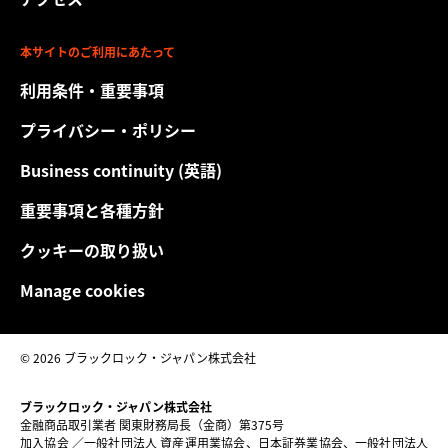
年6月
保有銘柄は上記時点のものであり変更になる場合があります。
設定・運用する上場投資信託等を示す登録商標であり、個別商品
30日
取引所コード対照表は
を指すものではありません。
こちら
本サイトのご利用にあたって
インデ
「ご投資にかかる手数料等およびリスクについてのご留意いただ
ックス
利用条件・重要事項
きたい事項」
（％）
本サイトでご紹介するiシェアーズETFにご投資いただく際には、
プライバシー・ポリシー
取扱い金融商品取引業者（証券会社等）の定める手数料や諸経費
-20.72
13.28
20.04
8.40
日付
等をご負担いただく場合があります。iシェアーズETFは、連動す
2026
Business continuity (英語)
る指数等の変動により、投資元本を割り込むおそれがあります。
年6月
なお、iシェアーズETFへ投資をされる場合は、取扱い金融商品取
30日
重要事項と各種方針
引業者へお問合せいただき、金融商品取引業者から交付される法
定書面・法定書類（目論見書、
上場有価証券等書面
その他）を予
『パフォーマンスの推移』『運用実績』『分配金の履歴』に記載
クッキーの取り扱い
め十分にお読みいただき、投資にかかる手数料等およびリスクに
のデータは過去の運用実績を示すものであり、将来の運用成果等
ついてご確認の上、ご自身の判断でなさるようお願い致します。
を示唆あるいは保証するものではありません。
Manage cookies
iシェアーズETFを取引する際に、投資家の皆様が負担する主な費
『パフォーマンス推移』のグラフに記載の情報は、ファンドに
用には下記のものがあります。
10,000米ドル投資し、分配金（税引前）を当該ファンドに再投資
[売買時の手数料]
iシェアーズETFを売買する際の手数料は取扱い
したと仮定して算出したものです。ファンドの保有にかかる費用
金融商品取引業者によって定められます。詳しくは取扱い金融商
© 2026 ブラックロック・ジャパン株式会社
（運用報酬、管理報酬その他の費用）については、費用控除後の
品取引業者までお問い合わせください。また、海外上場のiシェ
パフォーマンスを表示しています。
アーズETFの場合には、売買時の手数料の他に、為替の取引や外
『運用実績』の表に記載の情報は、期中の収益が全ての再投資さ
ブラックロック・ジャパン株式会社
国金融商品市場等における費用等が別途発生することがあり、こ
金融商品取引業者 関東財務局長（金商）第375号
れることを前提に算出したものです。ファンドの保有にかかる費
れらの費用等はお客様の負担となります。
加入協会 ／一般社団法人 資産運用業協会、日本証券業協会、一般社団法人
用（運用報酬、管理報酬その他の費用）については、費用控除後