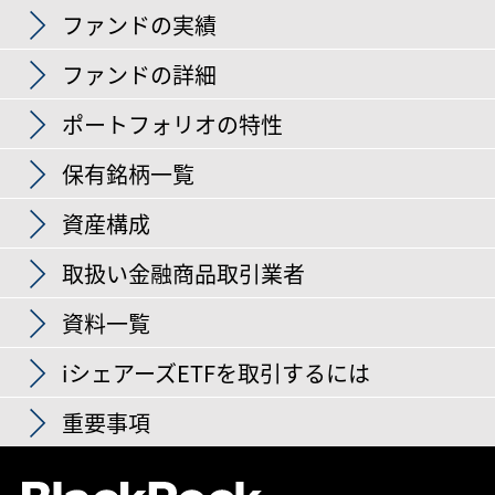
ファンドの実績
ファンドの詳細
パフォーマンス 推移
ポートフォリオの特性
純資産総額
USD 372,060,466
拡大する
日付 2026年8月6日
保有銘柄一覧
過去12ヶ月分配金利回り
2.8138%
取引所
NYSE アーカ
資産構成
標準偏差（％、3年）
14.0942%
資産分類
株式
分配金の履歴
上記のデータは過去または直近の状況を示したものであり、将来
取扱い金融商品取引業者
インデックス・ティッカー
日付 2026年8月6日
MSLUEMRN
の運用成果等を示唆・保証するものではありません。
日付
% of Market Value
経費率
0.7200%
資料一覧
権利落ち日
分配金単価
(インカム収入)
決算
年２回
Type
保有比率（％）
2026年6月15日
USD 0.477891
USD 0.477891
iシェアーズETFを取引するには
保有銘柄数
1,695
Fact Sheet
情報技術
24.47
2025年12月16日
USD 1.660905
USD 1.660905
日付 2026年8月6日
重要事項
ETFは、証券会社を通じて株式と同じように売買するこ
ティッカー
銘柄名
業種
2025年6月16日
USD 0.422409
USD 0.422409
資本財・サービス
16.77
設定日
2011年8月16日
とができます。
2408
NANYA TECHNOLOGY CORP
情報技
2024年12月17日
USD 1.256857
USD 1.256857
金融
10.51
基準通貨
USD