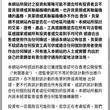
獲投資的公司奉行良好的管治手法。BlackRock 參考相關
加權平均到期日
2.01
2026年5月29日
AUD 0.066000
產品資料概要以了解風險因素等詳情。
可持續發展框架，以確定投資項目與環境及社會目標是否
本網站所探討之投資和策略可能不適合所有投資者且不
A11
USD
10.31
-0.02
-0.19
2026年8月6
收入用途
分配
截至 2026年6月30日
業務參與
MICROSOFT CORP
1.41
一致。可持續投資項目應符合適用法律及規例所定義的不
投資分佈
基金
基準
Net
是貝萊德或其聯屬機構的義務，也非貝萊德或其聯屬機
2026年4月30日
AUD 0.065500
造成嚴重損害 (DNSH) 要求。BlackRock 已制定一套準
監管制度
連續12個月收益率
A11 對沖股份
ZAR
103.91
-0.16
-0.15
2026年8月6
7.10%
UCITS
構的義務，貝萊德或其聯屬機構亦不作出
擔保。貝萊
可持續發展特徵可為投資者提供傳統以外的指標，連同其他指標及
ALPHABET INC CLASS A
0.91
Robert Fisher
則，以評估發行人或投資項目是否造成嚴重損害。本基金
截至 2026年7月31日
資訊科技
ESG 整合
21.77
20.99
0.78
德不就網站內容是否在一切地區均適用，本網站所探討
資訊，投資者可以用來評估基金在環境、社會、管治(ESG)方面的
晨星分類
其他股債混合
A2
尋求：(i) 以 ESG 評分處理重要的環境及社會問題；(ii) 降
USD
15.47
-0.02
-0.13
2026年8月6
查看派息紀錄
業務參與指標有助於投資者更全面地瞭解基金可能透過其投資而暴
特徵。 可持續發展特徵並非目前或未來表現的指引，亦不反映基
市盈率
APPLIED MATERIAL INC
0.84
18.89
的交易、證券、產品、工具或服務是否在所有司法管轄
金融
低投資組合的溫室氣體排放強度以協助減緩氣候變化；
19.20
17.67
1.53
相關文件
露在其中的具體活動。
交易頻率
每日
金的潛在風險及回報程度。 資訊僅用於提高透明度和僅供參考。
截至 2026年6月30日
A2 對沖股份
JPY
1,083.00
-3.00
-0.28
2026年8月6
(iii) 應用 BlackRock EMEA 基線篩選工具；以及 (iv) 一套
區或國家或被所有投資者或交易對手均可供
或適合出
表現
AMAZON.COM INC
0.78
投資者在評估基金時不應單獨或孤立地考慮可持續發展特徵，而是
通訊
9.86
10.11
-0.24
特有的篩選工具。
售或使用作出任何陳述。通過本網站公佈信息，貝萊德
SEDOL
BRZWJB3
業務參與指標並不代表基金投資目標的，除非基金文件另有說明且
到期收益率
2.06
A5
應看作為其中一項參考資訊。
USD
12.22
-0.02
-0.16
2026年8月6
ESG 整合
不就認為任何投資工具可供或適合任何個別使用者使用
本基金尋求以符合環境、社會和治理“ESG”投資原則的
包括在基金投資目標，否則不會改變基金投資目標或限制基金的可
截至 2026年6月30日
CHEVRON CORP
0.78
醫療保健
9.48
10.23
-0.75
Riyadh Ali
股份成立日期
2023年9月13日
貝萊德系統分析環球入息及增長基金 A6 對沖股份
方式，從其投資中獲得收入和資本增長。本基金為實現其
投資領域，也不代表基金將採用 ESG 或影響導向的投資策略或排
作出任何陳述。所有進入本網站的人士或實體
均出於
A6
USD
11.95
-0.02
-0.17
2026年8月6
這些指標並不反映基金如何或會否納入ESG因素。
除非在基金文件
有效存續期
1.28
澳元 基金
投資目標，將直接或間接投資於全球所有獲准投資項目，
除篩選。有關基金投資策略的更多資訊，請參閱基金章程。
MASTERCARD INC CLASS A
工業
9.05
9.64
-0.59
0.75
貨幣(本地)
AUD
自己的意願並有責任遵守適用的當地法律法規。
中另有註明並包含在基金的投資目標中，否則這些指標不會改變基
截至 2026年6月30日
將平均三分之二的總資產投資於股票、並且將最多三分之
A6 對沖股份
AUD
11.12
-0.02
-0.18
2026年8月6
作為一家全球投資管理公司及客戶的信託人，貝萊德致力為
金的投資目標或限制基金的可投資領域，亦不代表基金會採用以
一的總資產投資於固定收益可轉讓證券（亦稱為債務證
資產類別
多元資產
非必需消費品
7.69
8.66
-0.97
ABBVIE INC
0.75
要查看業務參與指標背後的 MSCI 方法，可透過
基金章程
以下連結。
Chart
本網站中所提述的基金已獲證監會認可在香港公開發售
ESG或Impact為主的投資策略或排除性篩選。
實現財務幸福。自1999年以來，我們憑藉領先的金融科技，
請參閱基金章程以
12
Bar chart with 5 bars.
券，可能包括本基金將最多20%的總資產投資於若干高收
A6 對沖股份
GBP
11.32
-0.02
-0.18
2026年8月6
（“有關基金”）。證監會認可不等於對該計劃作出推介
了解更多關於基金的投資策略。
The chart has 1 X axis displaying categories.
首次認購費
戶提供理想的解決方案以協助他們達成其重要投資目標。
5.00%
能源
貝萊德在其投資過程中考量許多投資風險。出於為我們的客戶尋求
益固定收益可轉讓證券），以及投資於集體投資計劃單
6.21
4.59
1.62
VISA INC CLASS A
0.71
MSCI－爭議性武器
0.00%
Raffaele Savi
The chart has 1 Y axis displaying Values. Range: 0 to 12.
或認許，亦不是對該計劃的商業利弊或表現做 出保
風險調整後的最佳回報，我們管理可能影響投資組合的重大風險和
位、現金、存款及貨幣市場工具。此投資策略的約束性元
A6 對沖股份
HKD
113.48
-0.22
-0.19
2026年8月6
10
截至 2026年6月30日
ISIN
LU2664936221
欲查看MSCI對可持續發展特徵的評估方法，請使用
以下連結
基本消費品
5.75
6.46
-0.71
證，更不代表該計劃適合所有投資者，或認許該計劃適
機會，包括財務上重大的環境、社會和/或治理（ESG）數據或資
素如下：（1）將本基金所持有的可持續投資維持在至少
貝萊德全球基金 – 基⾦產品資料概要
料（如有）。請參閱我們的
20%。在此類可持續投資項目中，本基金至少1%的總資
《貝萊德ESG整合聲明》
，以了解有關
A6 對沖股份
MSCI－核武器
合任何個別投資者或任何類別的投資者。本網站所載的
CNH
107.09
-0.21
-0.20
2026年8月6
0.00%
表現費
0.00%
公用事業
5.03
5.97
-0.94
基金以主動方式管理，而其成分將會變動。所示持倉僅供說明用
8
此方法的更多資料，並參閱基金文件，以了解這些重大風險如何在
產將投資於環境目標不符合《歐盟分類法》的可持續投資
截至 2026年6月30日
內容未經證監會或香港任何監管機構審閱。
MSCI ESG 基金評級 (AAA-CCC)
A
途，不應視作買賣有關證券的建議。基金細節、持倉和特色均截至
本産品中被考慮（如適用）。
項目中，並且本基金至少1%的總資產將投資於已確定社
最低其後投資額
集團
USD 1000
房地產
2.87
2.05
0.82
所示日期並可予更改。
MSCI－民用槍械
0.00%
Values
會目標的可持續投資項目中；（2）應用貝萊德歐洲、中
1 至 10 全部: 16
Previous
Ne
貝萊德全球基金—系統分析環球入息及增長基金
1
2
投資有一定風險且可能貶值。若您正在考慮投資，我們
截至 2026年7月17日
Jeffrey Rosenberg
6
註冊地點
盧森堡
投資或會更改
工作機會
截至 2026年6月30日