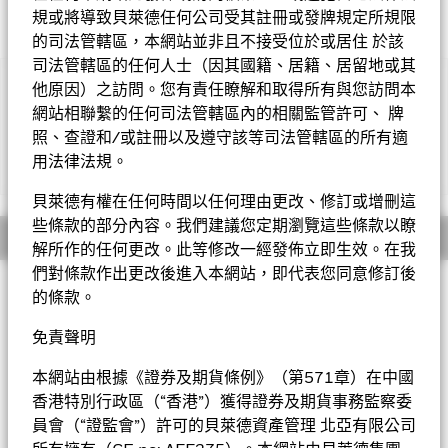
規或將導致貝萊德任何公司受其註冊或發牌規定所規限
的司法管轄區，本網站並非且不接受位於或居住 於該
司法管轄區的任何人士（因其國籍、居籍、居留地或其
他原因）之訪問。您有責任瞭解和取得所有與您訪問本
重要提示
︰
• 採用ESG 標準為主的投資原則可能影響基金的表現。由於ESG標
網站相聯繫的任何司法管轄區內的相關監管許可、 牌
準和可持續主題或行業缺乏標準化分類，不同投資經理採用的評估
照、查證和/或註冊以及遵守該等司法管轄區的所有適
方法各異。在依據ESG標準時, 或會因依賴第三方信息而未能正確
用法律法規。
顯示全部
評估某一證券或發行人。基金可能也存在錯誤地應用相關ESG標準
的風險。基金投資於股票，較大的股票價值波動可招致重大虧損。
貝萊德有權在任何時間以任何理由更改、修訂或增刪這
基金可能投資於評級受實際或預期下降所影響的債務證券。利率上
些條款的部分內容。我們建議您定期瀏覽這些條款以瞭
升可能對基金所持有的債券價值造成不利影響。基金可能投資於非
概要
解所作的任何更改。此等修改一經發佈立即生效。在我
投資級及無評級債券，可能需承受較高的違約、波動性及流動性風
險。
們對條款作出更改後進入本網站，即代表您同意修訂後
投資目標
• 基金投資於其他集體投資計劃（「相關CIS」），可能包括不受
的條款。
香港證券及期貨事務監察委員會（「證監會」）監管的集體投資計
系統分析環球入息及增長基金以貫徹側重環境、社會及管治
劃。相關CIS可能無法達致它們的投資目標和策略，這可能對基金
（「ESG」）原則的投資方式，力求從其投資提供入息及資本增
免責聲明
的資產淨值構成負面影響。當投資於相關CIS時，基金可能會涉及
長。基金將在全球各地直接及間接投資於全線認可投資，包括平
額外成本。該相關CIS可能不具備足夠的流動性應付基金的贖回要
均而言，通常將其總資產的三分之二投資於股票，及將其總資產
本網站由根據《證券及期貨條例》（第571章）在中國
求。基金可能因為投資於由貝萊德集團的一個或多個聯繫公司管理
的三分之一投資於定息可轉讓證券（亦稱為債務證券，可包括基
香港特別行政區（“香港”）獲得證券及期貨事務監察委
的相關CIS而產生潛在的利益衝突。基金使用包含定量分析的專有
金最多將其總資產的20%投資於若干高收益定息可轉讓證券），
員會（“證監會”）許可的貝萊德資產管理 北亞有限公司
模型來實現其投資目標，但不保證這些模型將按預測執行並為基金
以及投資於集體投資計劃、現金、存款及貨幣市場工具。