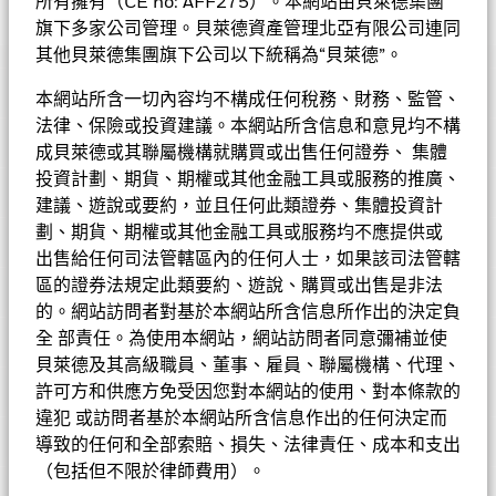
所有擁有（CE no: AFF275）。本網站由貝萊德集團
做出有效的投資決定。第三方數據和歷史數據也可能不准確或不完
整，從而限制模型的有效性。
旗下多家公司管理。貝萊德資產管理北亞有限公司連同
貝萊德系統分析環球入息及增長基金
• 基金需承受貨幣匯率風險、包括人民幣計值類別的貨幣兌換風
其他貝萊德集團旗下公司以下統稱為“貝萊德”。
險、對外資限制的風險及流動性風險。
表現
•
5(G) 股份類別
在未扣除開支之下派付股息。
6股份類別
在未扣除
本網站所含一切內容均不構成任何稅務、財務、監管、
開支之下派付股息，此股份類別亦會在基金董事酌情決定下從資本
基金的全部貨幣對沖股份類別使用金融衍生產品以對沖貨幣風險。
法律、保險或投資建議。本網站所含信息和意見均不構
基金資料
派付股息。
股份類別中使用金融衍生產品可能為基金內其他股份類別帶來潛在
11
股份類別
在未扣除開支之下派付股息，此股份類別亦
圖表
成貝萊德或其聯屬機構就購買或出售任何證券、 集體
會在基金董事酌情決定下從資本派付股息。股息金額可能超過該股
風險效應（亦稱為溢出）。該基金的管理公司將確保適當的程序得
投資計劃、期貨、期權或其他金融工具或服務的推廣、
份類別的已實現總回報，並且可全部或大部分從資本中支付，實際
以進行，以至對其他股份類別的風險效應減至最低。您只需直接在
基本因素及風險
上可能等同於向投資者返還其部分原始投資本金。
基金名稱下方使用下拉式方框，即可查閱這基金內全部股份類別—
8股份類別
在未
基金總值
建議、遊說或要約，並且任何此類證券、集體投資計
美元 1,023,043,165
查看圖表
扣除開支之下派付股息，此股份類別亦會在基金董事酌情決定下從
貨幣對沖股份類別會於股份類別的名稱中顯示「對沖」的字眼。此
截至 2026年8月6日
劃、期貨、期權或其他金融工具或服務均不應提供或
可持續相關披露
資本派付股息，並包括以股份類別貨幣對沖引起的息差派付股息。
外，如欲索取所有貨幣對沖股份類別的完整列表，應向基金管理公
持倉數目
2262
出售給任何司法管轄區內的任何人士，如果該司法管轄
基金成立日期
2022年9月22日
息差虧損或會減少派付的股息。在未扣除開支之下派付股息，可產
司提出。
截至 2026年6月30日
持股
區的證券法規定此類要約、遊說、購買或出售是非法
生更多可供分派的收入。然而，這些股份實際上可能從資本派付股
本節依照 SFDR 第 10 條提供本基金的可持續性相關資訊。
基準貨幣
USD
的。網站訪問者對基於本網站所含信息所作出的決定負
息，可能相等於投資者獲得部分原投資額回報或資本收益。所有宣
派息紀錄
三年標準差
-
投資分佈
派股息均會導致股份於除息日的每股資產淨值即時減少。
全 部責任。為使用本網站，網站訪問者同意彌補並使
截至 -
SFDR分類
截至 2026年6月30日
第8條
•
基金可運用衍生工具作對沖及投資用途。然而，不會大量用作
貝萊德及其高級職員、董事、雇員、聯屬機構、代理、
A.概要
市賬率
2.59
投資用途。基金在使用衍生工具時可能蒙受損失。投資於備兌認購
管理費
1.50%
價格及交易所
許可方和供應方免受因您對本網站的使用、對本條款的
截至 2026年6月30日
除淨日
派息
期權可能限制相關資產的潛在升幅，或會對本基金的價值造成不利
成分股名稱
比重(%)
本基金推廣環境或社會特徵，但不以可持續投資為目標。
違犯 或訪問者基於本網站所含信息作出的任何決定而
管理費 (部分基金/股份類別包括
1.50%
影響。
本基金部分投資於可持續投資項目。BlackRock 將可持續
2026年7月31日
AUD 0.066000
基金經理
修訂存續期
1.66 yrs
分銷費)
導致的任何和全部索賠、損失、法律責任、成本和支出
•
基金價值可升可跌，且可於短期內反覆，投資者或有可能損失
NVIDIA CORP
投資定義為投資於有助實現環境或社會目標的發行人或證
2.08
截至 2026年6月30日
截至 2026年6月30日
一定程度的投資金額。
券，此類發行人或證券並不會嚴重損害任何該等目標，且
2026年6月30日
（包括但不限於律師費用）。
AUD 0.066000
股份類別
貨幣
淨值
變動
變動(%)
資產淨值
最低首次投資額
USD 5000
可持續發展特徵
比重（%）
• 投資者不應單憑此文件作投資決定。投資者應參閱基金章程及
顯示全部
APPLE INC
1.97