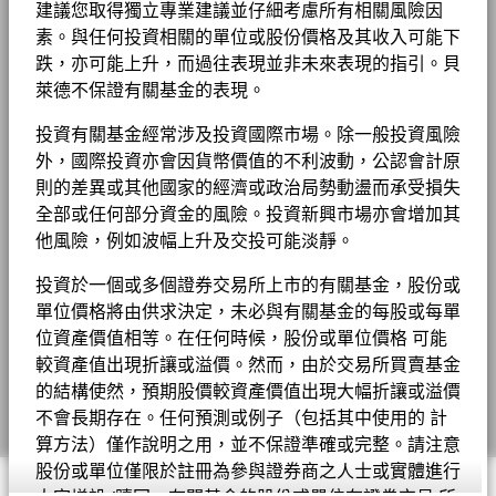
東和非洲基線篩選政策；（3）在排除指數內至少20%的
建議您取得獨立專業建議並仔細考慮所有相關風險因
除特別註明外，所有資料截至月底。
顯示全部
最低評級證券後，將本基金的加權平均ESG評分維持在指
MSCI ESG 品質得分 (0-10)
7.12
管理公司
BlackRock (Luxembourg) S.A.
MSCI－煙草
0.00%
素。與任何投資相關的單位或股份價格及其收入可能下
新聞中心
數的ESG評分之上；（4）將本基金的碳排放強度評分維持
4
截至 2026年7月17日
負比重可能是因特定情況（包括基金購入證券的交易和結算日時
截至 2026年6月30日
跌，亦可能上升，而過往表現並非未來表現的指引。貝
在指數之下30%。本基金通過應用貝萊德歐洲、中東和非
交易結算日
交易日 + 3 日
差）及／或為增加或減少市場風險及／或風險管理而利用若干金融
BGF股息組成資料 (每月)
投資者關係
基金 Lipper 全球分類
Mixed Asset USD Flexible -
洲基線篩選政策及其碳減排目標來考慮可持續性因素的主
萊德不保證有關基金的表現。
MSCI－聯合國全球契約違反者
0.00%
工具（包括衍生工具）所致。投資分佈或會更改。 由於四捨五
2
Global
截至 2026年7月17日
要不利影響指標。
彭博代號
BGSGA6A
入，總額可能不等於100%。
投資有關基金經常涉及投資國際市場。除一般投資風險
截至 2026年6月30日
本基金总资产的最少 80% 将投资于与环境和/或社会特征
MSCI 加權平均碳密度 （噸 每百
法律通知
87.16
香港證監會認可ESG基金
是
貝萊德全球基金 - 最新每季派息
外，國際投資亦會因貨幣價值的不利波動，公認會計原
0
一致的投资项目。在此类投资项目中，本基金至少 20%
萬美元銷售額之二氧化碳等量）
有關費用詳情, 請參閱基金章程。
MSCI－動力煤
2021
2022
2023
2024
2025
0.00%
條款及細則
的总资产将投资于可持续投资项目，而剩余的资产将投资
則的差異或其他國家的經濟或政治局勢動盪而承受損失
截至 2026年6月30日
于符合上述其他环境及／或社会特征的投资项目。本基金
截至 2026年7月17日
全部或任何部分資金的風險。投資新興市場亦會增加其
年度回報(%)
私隱通知
目前未承诺将其资产的 0% 以上投资于符合《欧盟分类
MSCI－油砂
0.00%
他風險，例如波幅上升及交投可能淡靜。
End of interactive chart.
MSCI ESG % 涵蓋範圍
87.43
法》环境目标的可持续投资项目中，但是，这些投资构成
貝萊德全球基金 - 最新每月派息
截至 2026年6月30日
截至 2026年7月17日
業務連續性
投资组合的一部分。本基金目前并不承诺投资于符合《欧
投資於一個或多個證券交易所上市的有關基金，股份或
盟分类法》的天然气和/或核能相关项目。但是，此类投资
2021
2022
2023
2024
2025
MSCI ESG 品質得分－同類基金
單位價格將由供求決定，未必與有關基金的每股或每單
91.67
詐騙提示
项目可能构成投资组合的一部分。
百分位數
位資產價值相等。在任何時候，股份或單位價格 可能
BGF股息組成資料 (每季)
年度回報(%) AUD
8.41
10.30
BlackRock 已制定一套高度自動化的合規流程，以助確保
截至 2026年7月17日
業務參與涵蓋範圍
91.97%
Cookie通知
較資產值出現折讓或溢價。然而，由於交易所買賣基金
本基金按照其規定的投資指引及適用的監管規定進行管
截至 2026年6月30日
表現已扣除持續徵收的收費，惟不包括認購和贖回費用。
的結構使然，預期股價較資產價值出現大幅折讓或溢價
同類基金組別
276
理。此包括根據相關方法監察本基金的環境或社會特徵。
Manage cookies
截至 2026年7月17日
不會長期存在。任何預測或例子（包括其中使用的 計
未涵蓋的基金百分比
BlackRock 已發展一套專有的方法用以確認可持續投資，
8.09%
貝萊德全球基金年報及賬目 - 只提供英文版本
而本基金亦會採用若干其他方法以衡量其倡導的社會或環
截至 2026年6月30日
往績並非未來表現的指引。投資者或未能取回投資的全部本金。
算方法）僅作說明之用，並不保證準確或完整。請注意
MSCI加權平均碳濃度覆蓋百分
85.12
境特徵的實踐成效。
股份或單位僅限於註冊為參與證券商之人士或實體進行
比
© 2026 BlackRock, Inc版權所有
表現按該時期的資產淨值計算，股息再作投資。表現數據已扣除費
如上所示，貝萊德 (BlackRock) 在動力煤和油砂的業務參與部位係