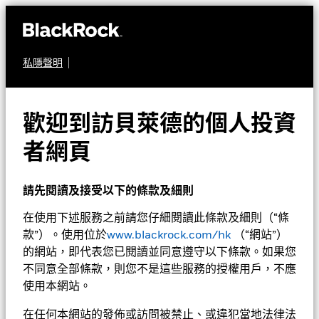
私隱聲明
多元資產
貝萊德系統分析環球入息
歡迎到訪貝萊德的個人投資
及增長基金
者網頁
請先閱讀及接受以下的條款及細則
在使用下述服務之前請您仔細閱讀此條款及細則（“條
款”）。使用位於
www.blackrock.com/hk
（“網站”）
的網站，即代表您已閱讀並同意遵守以下條款。如果您
不同意全部條款，則您不是這些服務的授權用戶，不應
淨值截至 2026年8月6日
1天淨值變動截至 2026年8月6日
使用本網站。
AUD 11.12
AUD -0.02 (-0.18%)
52週波幅 10.43 - 11.14
在任何本網站的發佈或訪問被禁止、或違犯當地法律法