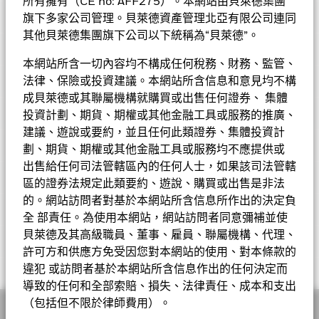
所有擁有（CE no: AFF275）。本網站由貝萊德集團
• 基金可運用衍生工具作對沖及投資用途。然而，不會廣泛用作
表現
投資用途。基金在使用衍生工具時可能蒙受損失。
旗下多家公司管理。貝萊德資產管理北亞有限公司連同
• 基金價值可升可跌，且可於短期內反覆，投資者或有可能損失
基金的全部貨幣對沖股份類別使用金融衍生產品以對沖貨幣風險。
其他貝萊德集團旗下公司以下統稱為“貝萊德”。
基金資料
一定程度的投資金額。
股份類別中使用金融衍生產品可能為基金內其他股份類別帶來潛在
圖表
• 投資者不應單憑此文件作投資決定。投資者應參閱基金章程及
風險效應（亦稱為溢出）。該基金的管理公司將確保適當的程序得
本網站所含一切內容均不構成任何稅務、財務、監管、
產品資料概要以了解風險因素等詳情。
以進行，以至對其他股份類別的風險效應減至最低。您只需直接在
基本因素及風險
法律、保險或投資建議。本網站所含信息和意見均不構
基金名稱下方使用下拉式方框，即可查閱這基金內全部股份類別—
基金總值
美元 2,031,811,030
查看圖表
成貝萊德或其聯屬機構就購買或出售任何證券、 集體
貨幣對沖股份類別會於股份類別的名稱中顯示「對沖」的字眼。此
截至 2026年8月5日
持股
投資計劃、期貨、期權或其他金融工具或服務的推廣、
外，如欲索取所有貨幣對沖股份類別的完整列表，應向基金管理公
持倉數目
390
基金成立日期
1996年2月2日
司提出。
建議、遊說或要約，並且任何此類證券、集體投資計
截至 2026年6月30日
投資分佈
截至 2026年6月30日
劃、期貨、期權或其他金融工具或服務均不應提供或
基準貨幣
USD
派息紀錄
三年標準差
-
出售給任何司法管轄區內的任何人士，如果該司法管轄
價格及交易所
截至 -
參考指標 1
摩根大通亞洲信貸指數
區的證券法規定此類要約、遊說、購買或出售是非法
成分股名稱
比重(%)
到期收益率
6.41
的。網站訪問者對基於本網站所含信息所作出的決定負
首次認購費
5.00%
基金經理
MUMBAI INTERNATIONAL AIRPORT LTD RegS
截至 2026年6月30日
除淨日
派息
全 部責任。為使用本網站，網站訪問者同意彌補並使
截至 2026年6月30日
1.21
6.95 07/30/2029
ISIN
LU2644453024
股份類別
貨幣
淨值
變動
變動(%)
資產淨值截至
貝萊德及其高級職員、董事、雇員、聯屬機構、代理、
2026年7月31日
RMB 0.515500
ESG 整合
最差收益率
6.33
比重（%）
許可方和供應方免受因您對本網站的使用、對本條款的
表現費
0.00%
截至 2026年6月30日
POSCO INTERNATIONAL CORP RegS 5.125
A1
USD
10.21
0.02
0.20
2026年8月5日
2026年6月30日
RMB 0.515500
1.01
06/29/2031
相關文件
違犯 或訪問者基於本網站所含信息作出的任何決定而
投資分佈
基金
基準
Net
最低其後投資額
加權平均到期日
USD 1000
4.81
A10
2026年5月29日
USD
10.37
RMB 0.515500
0.01
0.10
2026年8月5日
導致的任何和全部索賠、損失、法律責任、成本和支出
截至 2026年6月30日
ACROPOLIS TRADE & INVESTMENTS PIK RegS
Stephen Gough
金融
38.21
26.60
11.62
1.01
註冊地點
（包括但不限於律師費用）。
盧森堡
11.035 04/02/2028
2026年4月30日
RMB 0.515500
A2
USD
45.13
0.06
0.13
2026年8月5日