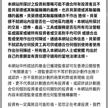
ESG 整合
連續12個月收益率
6.62%
貝萊德亞洲老虎債券基金 A6 對沖股份 離岸人民
其他
14.91
4.94
9.97
管理公司
BlackRock (Luxembourg) S.A.
本網站所探討之投資和策略可能不適合所有投資者且不
截至 2026年7月31日
CS TREASURY MANAGEMENT SERVICES P RegS 9
Read More
幣 基金
A2 對沖股份
SGD
13.39
0.01
0.07
2026年8月5日
0.97
查看派息紀錄
12/31/2079
是貝萊德或其聯屬機構的義務，也非貝萊德或其聯屬機
交易結算日
交易日 + 3 日
公用事業
10.97
2.32
8.65
3年貝他係數
-
作為一家全球投資管理公司及客戶的信託人，貝萊德致力為
構的義務，貝萊德或其聯屬機構亦不作出
擔保。貝萊
A2 對沖股份
HKD
91.16
0.12
0.13
2026年8月5日
截至 -
基金章程
NATIONAL AUSTRALIA BANK MTN RegS 5.7443
表現
彭博代號
BGATGA6
實現財務幸福。自1999年以來，我們憑藉領先的金融科技，
週期性消費
6.62
5.53
1.09
0.96
德不就網站內容是否在一切地區均適用，本網站所探討
11/14/2035
修訂存續期
戶提供理想的解決方案以協助他們達成其重要投資目標。
4.95 yrs
A2 對沖股份
EUR
9.82
0.01
0.10
2026年8月5日
貝萊德在其投資過程中考量許多投資風險。出於為我們的客戶尋求
的交易、證券、產品、工具或服務是否在所有司法管轄
香港證監會認可ESG基金
否
房地產
5.42
2.35
3.08
截至 2026年6月30日
風險調整後的最佳回報，我們管理可能影響投資組合的重大風險和
PERUSAHAAN LISTRIK NEGARA (PERSERO MTN RegS
區或國家或被所有投資者或交易對手均可供
或適合出
0.88
A3
USD
Venn Saltirov
10.22
0.01
0.10
2026年8月5日
機會，包括財務上重大的環境、社會和/或治理（ESG）數據或資
股份成立日期
2023年8月2日
1.875 11/05/2031
售或使用作出任何陳述。通過本網站公佈信息，貝萊德
有效存續期
4.47
基礎產業
5.35
2.03
3.32
貝萊德全球基金 – 基⾦產品資料概要
料（如有）。請參閱我們的
《貝萊德ESG整合聲明》
，以了解有關
截至 2026年6月30日
不就認為任何投資工具可供或適合任何個別使用者使用
A3 對沖股份
AUD
8.16
0.01
0.12
2026年8月5日
貨幣(本地)
CNH
此方法的更多資料，並參閱基金文件，以了解這些重大風險如何在
RESURGENT TRADE & INVESTMENT LTD RegS 9.52
Read More
半主權
4.72
27.51
-22.79
0.88
作出任何陳述。所有進入本網站的人士或實體
均出於
Chart
本産品中被考慮（如適用）。
12/01/2027
集團
WAL to Worst
4.81
10
資產類別
定息收益
A3 對沖股份
SGD
7.31
0.01
0.14
2026年8月5日
Bar chart with 2 data series.
自己的意願並有責任遵守適用的當地法律法規。
貝萊德亞洲老虎債券基金產品資料概要
截至 2026年6月30日
現金及/或衍生產品
4.03
0.00
4.03
The chart has 1 X axis displaying categories.
工作機會
GREENKO (JPM STRUCTURED) MTN RegS 0
SFDR分類
其他
The chart has 1 Y axis displaying Values. Range: 0 to 10.
0.85
A3 對沖股份
NZD
8.73
0.02
0.23
2026年8月5日
02/03/2028
本網站中所提述的基金已獲證監會認可在香港公開發售
能源
2.76
1.06
1.71
8
新聞中心
管理費
1.00%
（“有關基金”）。證監會認可不等於對該計劃作出推介
AM GREEN POWER BV RegS 11.3 03/31/2027
0.85
資訊科技
2.46
5.82
-3.36
或認許，亦不是對該計劃的商業利弊或表現做 出保
1 至 10 全部: 33
Yii Hui Wong
Previous
Ne
BGF股息組成資料 (每月)
1
2
3
4
管理費 (部分基金/股份類別包括
1.00%
投資者關係
證，更不代表該計劃適合所有投資者，或認許該計劃適
6
分銷費)
CONTINUUM ENERGY AURA PTE LTD RegS 9.5
0.83
除特別註明外，所有資料截至月底。
顯示全部
Values
02/24/2027
合任何個別投資者或任何類別的投資者。本網站所載的
Read More
最低首次投資額
USD 5000
法律通知
負比重可能是因特定情況（包括基金購入證券的交易和結算日時
內容未經證監會或香港任何監管機構審閱。
貝萊德全球基金 - 最新每季派息
4
差）及／或為增加或減少市場風險及／或風險管理而利用若干金融
收入用途
分配
條款及細則
工具（包括衍生工具）所致。投資分佈或會更改。 由於四捨五
投資有一定風險且可能貶值。若您正在考慮投資，我們
基金以主動方式管理，而其成分將會變動。所示持倉僅供說明用