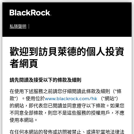
私隱聲明
定息收益
貝萊德亞洲老虎債券基
歡迎到訪貝萊德的個人投資
金
者網頁
請先閱讀及接受以下的條款及細則
在使用下述服務之前請您仔細閱讀此條款及細則（“條
款”）。使用位於
www.blackrock.com/hk
（“網站”）
的網站，即代表您已閱讀並同意遵守以下條款。如果您
不同意全部條款，則您不是這些服務的授權用戶，不應
淨值截至 2026年8月5日
1天淨值變動截至 2026年8月5日
使用本網站。
RMB 93.86
RMB 0.11 (0.12%)
52週波幅 93.39 - 100.12
在任何本網站的發佈或訪問被禁止、或違犯當地法律法