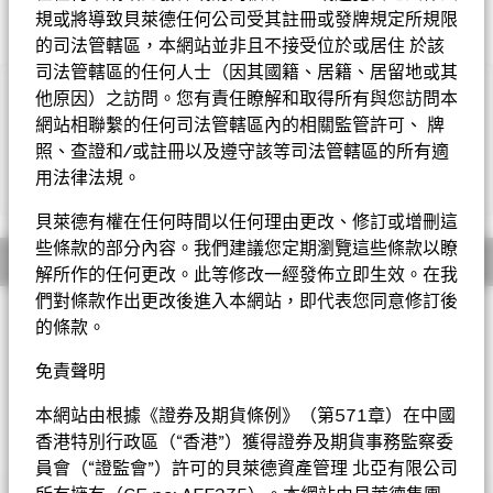
規或將導致貝萊德任何公司受其註冊或發牌規定所規限
的司法管轄區，本網站並非且不接受位於或居住 於該
司法管轄區的任何人士（因其國籍、居籍、居留地或其
他原因）之訪問。您有責任瞭解和取得所有與您訪問本
重要提示︰
• 基金可能投資於評級受實際或預期下降所影響的債務證券。基
網站相聯繫的任何司法管轄區內的相關監管許可、 牌
金投資於若干新興市場，可能需承受政治、稅務、經濟、社會及外
照、查證和/或註冊以及遵守該等司法管轄區的所有適
匯因素產生的風險。利率上升可能對基金所持有的債券價值造成不
用法律法規。
顯示全部
利影響。基金可能投資於非投資級及無評級債券，可能需承受較高
的違約、波動性及流動性風險。基金投資於由政府或機關發行或擔
貝萊德有權在任何時間以任何理由更改、修訂或增刪這
保的債券，或會因而涉及政治、經濟、違約或其他風險。
些條款的部分內容。我們建議您定期瀏覽這些條款以瞭
• 基金需承受貨幣匯率風險、對外資限制的風險、投資集中於亞
概要
解所作的任何更改。此等修改一經發佈立即生效。在我
洲老虎國家的風險、流動性風險，證券借貸合約交易對手的信貸風
險，包括人民幣計值類別的貨幣兌換風險及或然可換股債券風險。
們對條款作出更改後進入本網站，即代表您同意修訂後
投資目標
•
6股份類別
及
10股份類別
在未扣除開支之下派付股息，此股份類
的條款。
別亦會在基金董事酌情決定下從資本派付股息。
8
股份類別
在未扣
亞洲老虎債券基金以盡量提高總回報為目標。基金將不少於70%
除開支之下派付股息，此股份類別亦會在基金董事酌情決定下從資
的總資產投資於在亞洲老虎國家註冊或從事大部份經濟活動的發
免責聲明
本派付股息，並包括以股份類別貨幣對沖引起的息差派付股息。息
行人的定息可轉讓證券。基金可投資於全線可供選擇的證券，包
差虧損或會減少派付的股息。在未扣除開支之下派付股息，可產生
括非投資級證券。基金的貨幣風險將靈活管理。
本網站由根據《證券及期貨條例》（第571章）在中國
更多可供分派的收入。然而，這些股份實際上可能從資本派付股
香港特別行政區（“香港”）獲得證券及期貨事務監察委
息，可能相等於投資者獲得部分原投資額回報或資本收益。所有宣
貝萊德亞洲老虎債券基金
員會（“證監會”）許可的貝萊德資產管理 北亞有限公司
派股息均會導致股份於除息日的每股資產淨值即時減少。