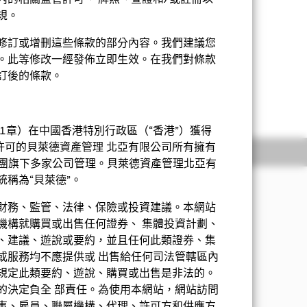
內的相關監管許可、 牌照、查證和/或註冊以
規。
修訂或增刪這些條款的部分內容。我們建議您
。此等修改一經發佈立即生效。在我們對條款
訂後的條款。
投資相比，其波動性或會較高。
顯示全部
開支之下派付股息，可產生更多可供分
所有宣派股息均會導致股份於除息日的
1章）在中國香港特別行政區（“香港”）獲得
許可的貝萊德資產管理 北亞有限公司所有擁有
持股
相關文件
失。
萊德集團旗下多家公司管理。貝萊德資產管理北亞有
稱為“貝萊德”。
服務的公司的股本證券。
財務、監管、法律、保險或投資建議。本網站
機構就購買或出售任何證券、 集體投資計劃、
、建議、遊說或要約，並且任何此類證券、集
或服務均不應提供或 出售給任何司法管轄區內
規定此類要約、遊說、購買或出售是非法的。
的決定負全 部責任。為使用本網站，網站訪問