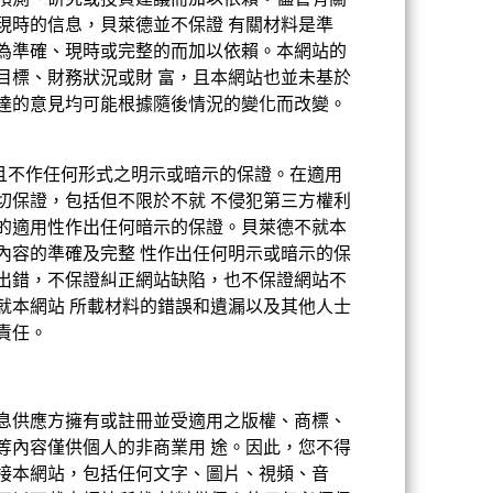
預測、研究或投資建議而加以依賴。儘管有關
現時的信息，貝萊德並不保證 有關材料是準
下達致的。
為準確、現時或完整的而加以依賴。本網站的
目標、財務狀況或財 富，且本網站也並未基於
2021
2022
2023
2024
2025
達的意見均可能根據隨後情況的變化而改變。
-14.47
23.47
39.66
27.34
-3.93
11.63
32.62
13.38
供且不作任何形式之明示或暗示的保證。在適用
切保證，包括但不限於不就 不侵犯第三方權利
的適用性作出任何暗示的保證。貝萊德不就本
內容的準確及完整 性作出任何明示或暗示的保
出錯，不保證糾正網站缺陷，也不保證網站不
就本網站 所載材料的錯誤和遺漏以及其他人士
責任。
現按相關股份類別的貨幣計算，包括持續徵
息供應方擁有或註冊並受適用之版權、商標、
等內容僅供個人的非商業用 途。因此，您不得
接本網站，包括任何文字、圖片、視頻、音