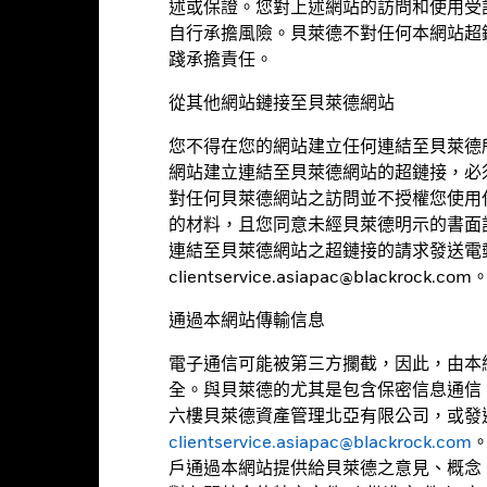
述或保證。您對上述網站的訪問和使用受
USD 1000
收入用途
自行承擔風險。貝萊德不對任何本網站超
踐承擔責任。
盧森堡
監管制度
BlackRock (Luxembourg) S.A.
晨星分類
從其他網站鏈接至貝萊德網站
交易日 + 3 日
交易頻率
您不得在您的網站建立任何連結至貝萊德
網站建立連結至貝萊德網站的超鏈接，必
BGBWFAE
SEDOL
對任何貝萊德網站之訪問並不授權您使用
否
的材料，且您同意未經貝萊德明示的書面
連結至貝萊德網站之超鏈接的請求發送電
clientservice.asiapac@blackrock.com
通過本網站傳輸信息
電子通信可能被第三方攔截，因此，由本
基本因素及風險
全。與貝萊德的尤其是包含保密信息通信
六樓貝萊德資產管理北亞有限公司，或發
clientservice.asiapac@blackrock.com
戶通過本網站提供給貝萊德之意見、概念
51
連續12個月收益率