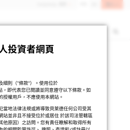
登入
Hong Kong - 香港
中文
EN
人投資者網頁
基金章程
產品資料概要
下載
細則（“條款”）。使用位於
網站，即代表您已閱讀並同意遵守以下條款。如
的授權用戶，不應使用本網站。
犯當地法律法規或將導致貝萊德任何公司受其
網站並非且不接受位於或居住 於該司法管轄區
其他原因）之訪問。您有責任瞭解和取得所有