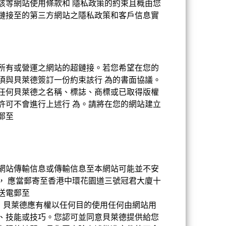
該等網站使用條款和 隱私政策的約束且概由您
分配
鏈接至的第三方網站之隱私政策和客戶信息實
UCITS
行業股票 - 金融服務
每日
所有或營運之網站的超鏈接。若您希望在您的
須與貝萊德簽訂一份約束該行 為的書面協議。
BNNFPJ6
任何貝萊德之名稱、標誌、商標或已取得版權
許可不會進行上述行 為。請將在您的網站建立
郵至
。
網站傳輸信息或傳輸信息至本網站可能並不安
， 應當郵寄至香港中環花園道三號冠君大廈十
送電郵至
。 貝萊德應有權以任何目的使用任何由網站用
、技能或技巧。您認可並同意貝萊德提供給您
0.62%