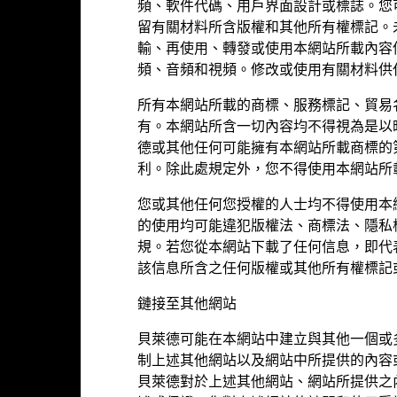
示數據反映過往業績，而過往業績並不代表將來表現。市場於未來的發展
頻、軟件代碼、用戶界面設計或標誌。您
於您評估該基金過往的管理情況。
留有關材料所含版權和其他所有權標記。
輸、再使用、轉發或使用本網站所載內容
頻、音頻和視頻。修改或使用有關材料供
基金資料
所有本網站所載的商標、服務標記、貿易
有。本網站所含一切內容均不得視為是以
德或其他任何可能擁有本網站所載商標的
利。除此處規定外，您不得使用本網站所
美元 2,732,000,660
股份成立日期
您或其他任何您授權的人士均不得使用本
貨幣(本地)
的使用均可能違犯版權法、商標法、隱私
2000年3月3日
資產類別
規。若您從本網站下載了任何信息，即代
USD
該信息所含之任何版權或其他所有權標記
SFDR分類
MSCI所有國家世界金融指數
鏈接至其他網站
管理費
5.00%
管理費 (部分基金/股份類別包括
貝萊德可能在本網站中建立與其他一個或
LU2344713768
費)
制上述其他網站以及網站中所提供的內容
貝萊德對於上述其他網站、網站所提供之
0.00%
最低首次投資額