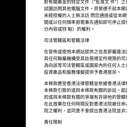
對有關基金的特定文件（“批准文 件”）
截至 2025年7月31日
試圖訪問其他電腦文件。貝萊德不就本網
18.35%
3年貝他係數
未經授權的人士無法訪 問您通過或從本
截至 2026年7月31日
間或以任何頻率毋需事先通知即可停止提
分內容或特 點）的權利。
12.75
市賬率
截至 2026年6月30日
司法管轄區和管轄法律
在發佈或使用本網站提供之信息即屬違法
基金評級
其任何聯屬機構受其註冊規定所規限的司
為向該等司法管轄區或國家內的任何人士
投資產品和服務僅擬提供予香港居民。
ingstar星號評級
本條款應受香港法律管轄並依據香港法律
本條款引致的或與本條款有關的訴訟、起
評
的或與本條款有關的爭端有非排他的管轄
在此放棄在任何時間反對香港法院被任命
6年7月31日
院之權利，並同意不會提出香港法院並非
責任限制