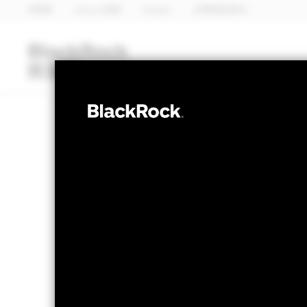
貝萊德
iShares安碩
Aladdin
企業首頁(英文)
基金類別
iShares安碩ETF
股票
貝萊德世界金融
淨值截至 2026年8月6日
1天淨值變動截至 20
EUR 21.63
EUR -0
52週波幅 16.89 - 21.74