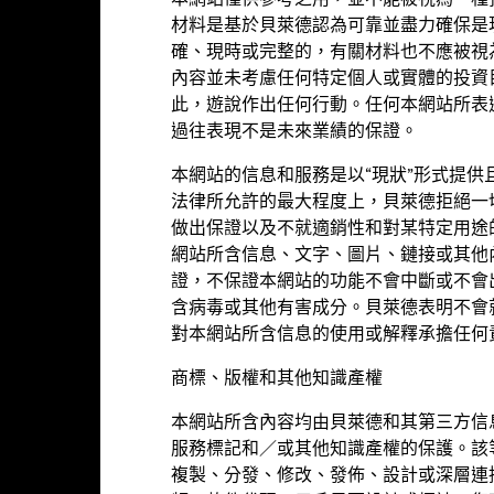
本網站僅供參考之用，並不能被視為一種
d of interactive chart.
材料是基於貝萊德認為可靠並盡力確保是
在此期間內的業績表現是在不再適用的情況
確、現時或完整的，有關材料也不應被視
內容並未考慮任何特定個人或實體的投資
2016
2017
2018
2019
2020
此，遊說作出任何行動。任何本網站所表
過往表現不是未來業績的保證。
年度回報(%) EUR
參考指標 1 EUR
本網站的信息和服務是以“現狀”形式提
現已扣除持續徵收的收費，惟不包括認購和贖回費用。
法律所允許的最大程度上，貝萊德拒絕一
做出保證以及不就適銷性和對某特定用途
網站所含信息、文字、圖片、鏈接或其他
績並非未來表現的指引。投資者或未能取回投資的全部本金。
證，不保證本網站的功能不會中斷或不會
現按該時期的資產淨值計算，股息再作投資。表現數據已扣除費用。
含病毒或其他有害成分。貝萊德表明不會
對本網站所含信息的使用或解釋承擔任何
關數據顯示本基金的股份類別在所示時期內的價值的上升或下跌幅度。表
的收費及稅項，但不包括認購和贖回費用（如適用）。
商標、版權和其他知識產權
未有顯示往績，代表該時期並無充份數據以提供表現。
本網站所含內容均由貝萊德和其第三方信
服務標記和／或其他知識產權的保護。該
參考基金資料欄目以了解本基金及有關股份類別的成立日期。
複製、分發、修改、發佈、設計或深層連