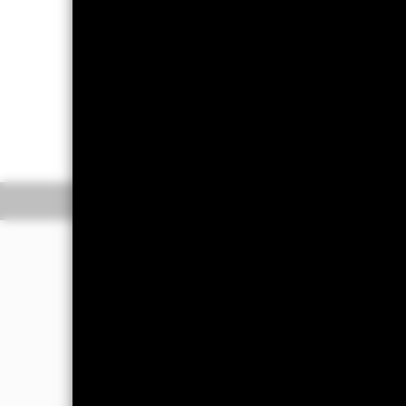
重要提示︰
• 基金投資於股票，較大的股票價值
• 基金需承受貨幣匯率風險、新興市
•
10
股份類別
在未扣除開支之下派付
派的收入。然而，這些股份實際上可能
每股資產淨值即時減少。
概要
表現
• 基金可運用衍生工具作對沖及投資
• 基金價值可升可跌，且可於短期內
投資目標
• 投資者不應單憑此文件作投資決定
世界金融基金以盡量提高總回報為
採用不同的策略已