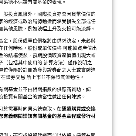
貝萊德不保證有關基金的表現。
一般投資風險外，國際投資亦會因貨幣價值的
家的經濟或政治局勢動盪而承受損失全部或任
加其他風險，例如波幅上升及交投可能淡靜。
基金，股份或單位價格將由供求決定，未必與
在任何時候，股份或單位價格 可能較資產值出
金的結構使然，預期股價較資產價值出現大幅
子（包括其中使用的 計算方法）僅作說明之
單位僅限於註冊為參與證券商之人士或實體進
位在證券交易 所上市並不保證其流動性。
有關基金並不由相關指數的供應商贊助、認
為投資有關基金的適當性做出任何陳述。
可於需要時向貝萊德索取。
在通過購買或交換
您有義務閱讀該有關基金的基金章程或發行材
2022
2023
2024
2025