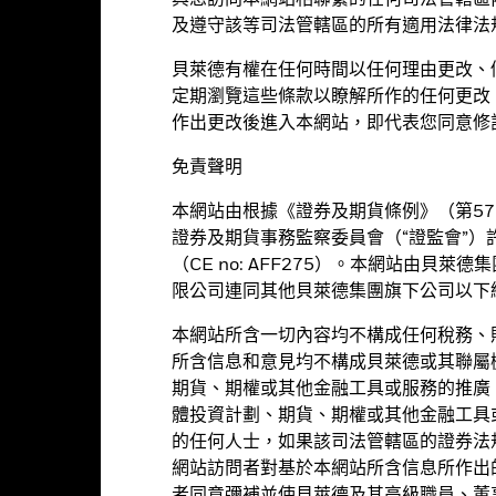
與您訪問本網站相聯繫的任何司法管轄區
及遵守該等司法管轄區的所有適用法律法
貝萊德有權在任何時間以任何理由更改、
定期瀏覽這些條款以瞭解所作的任何更改
作出更改後進入本網站，即代表您同意修
波動可招致重大虧損。基金投資集中於金融服務行業，因此與較多元化的
場風險 、對外資限制的風險及小型公司的波動性及流動性風險。
免責聲明
股息，此股份類別亦會在基金董事酌情決定下從資本派付股息。在未扣除
從資本派付股息，可能相等於投資者獲得部分原投資額回報或資本收益。
本網站由根據《證券及期貨條例》（第57
證券及期貨事務監察委員會（“證監會”）
基金資料
基金經理
用途。然而，不會大量用作投資用途。基金在使用衍生工具時可能蒙受損
（CE no: AFF275）。本網站由貝
反覆，投資者或有可能損失一定程度的投資金額。
。投資者應參閱基金章程及產品資料概要以了解風險因素等詳情。
限公司連同其他貝萊德集團旗下公司以下統
目標。基金將不少於70%的總資產投資於全球各地主要從事金融
本網站所含一切內容均不構成任何稅務、
所含信息和意見均不構成貝萊德或其聯屬
期貨、期權或其他金融工具或服務的推廣
搜尋環球金融公司的投資機會
體投資計劃、期貨、期權或其他金融工具
的任何人士，如果該司法管轄區的證券法
網站訪問者對基於本網站所含信息所作出