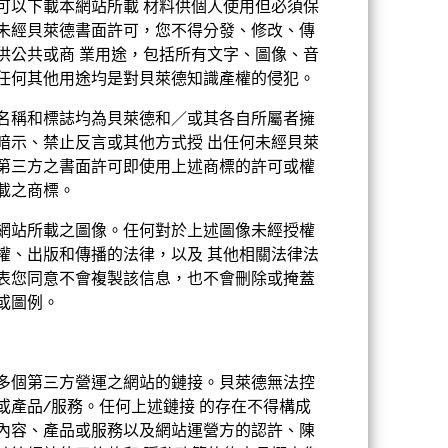
可能與過往情況有顯著差異。相關資料僅有
可以下載本網站所載 材料供個人使用但必須保
未經貝萊德書面許可，您不得分發、修改、傳
供公共或商 業用途，包括所有文字、圖像、音
任何其他用途均是對貝萊德知識產權的侵犯。
名稱和標誌均為貝萊德和／或其各自所屬者擁
暗示、禁止反言或其他方式授 出任何未經貝萊
第三方之書面許可即使用上述商標的許可或權
載之商標。
2021年5月26日
網站所載之圖像。任何對於上述圖像未經授權
EUR
權、出版和傳播的法律，以及 其他相關法律法
股票
表您同意不會複製該信息，也不會刪除或掩蓋
或圖例。
第8條
1.50%
分銷
1.50%
多個第三方營運之網站的鏈接。貝萊德無法控
或產品/服務。任何上述鏈接 的存在不得構成
內容、產品或服務以及網站運營方的認許、陳
USD 5000