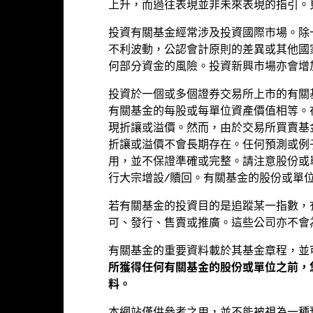
上升，而過往表現並非未來表現的指引。
 2021-04-30 00:00:00 to 2026-07-31 00:00:00.
 -100 to 200.
投資有關基金經常涉及投資國際市場。除
art
50
r chart with 2 data series.
不利波動，公認會計原則的差異或其他國
e chart has 1 X axis displaying categories.
何部分資金的風險。投資新興市場亦會增
e chart has 1 Y axis displaying Values. Range: -20 to 50.
40
投資於一個或多個證券交易所上市的有關
30
有關基金的每股或每單位資產價值相等。
現折讓或溢價。然而，由於交易所買賣基
20
折讓或溢價不會長期存在。任何預測或例
alues
用，並不保證準確或完整。請注意股份或
10
行大宗增設/贖回。有關基金的股份或單
0
若有關基金的投資目的是追蹤某一指數，
可、發行、售賣或推廣。這些公司亦不會
-10
有關基金的重要資料載於其基金章程，並
-20
所獲得任何有關基金的股份或單位之前，
2016
2017
2018
2019
2020
2021
料。
年度回報(%)
參考指標 1