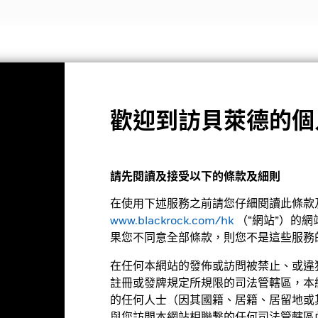
投資策略
投資觀點與教育
關於我們
機構投資者
歡迎到訪貝萊德的個
基金月報
基金
請先閱讀及接受以下的條款及細則
在使用下述服務之前請您仔細閱讀此條款及
www.blackrock.com/hk
（“網站”）的
果您不同意全部條款，則您不是這些服務
在任何本網站的發佈或訪問被禁止、或違
26年8月6日
Morningstar星號評級
註冊或發牌規定所規限的司法管轄區，本
.11 (-0.51%)
的任何人士（因其國籍、居籍、居留地或