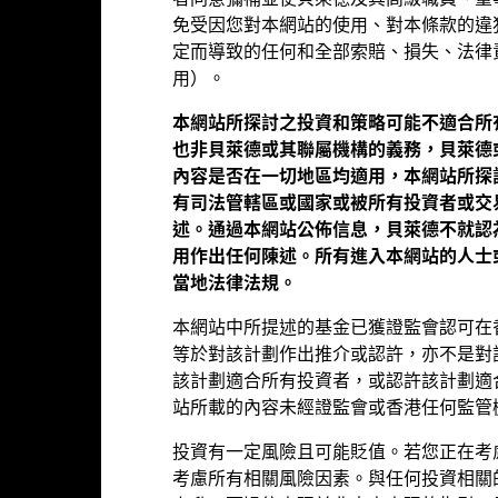
者同意彌補並使貝萊德及其高級職員、董
積極搜尋投資機會
應用
免受因您對本網站的使用、對本條款的違
定而導致的任何和全部索賠、損失、法律
採用不同的策略，積極作出經過深思熟
善用
用）。
慮的投資
屈一
本網站所探討之投資和策略可能不適合所
也非貝萊德或其聯屬機構的義務，貝萊德
基金月報
內容是否在一切地區均適用，本網站所探
產品以對沖貨幣風險。股份類別中使用金融衍生產品可能為基金內其他股
行，以至對其他股份類別的風險效應減至最低。您只需直接在基金名稱下
有司法管轄區或國家或被所有投資者或交
的名稱中顯示「對沖」的字眼。此外，如欲索取所有貨幣對沖股份類別的
述。通過本網站公佈信息，貝萊德不就認
基金資料
基金經理
用作出任何陳述。所有進入本網站的人士
當地法律法規。
表現
本網站中所提述的基金已獲證監會認可在
等於對該計劃作出推介或認許，亦不是對
該計劃適合所有投資者，或認許該計劃適
站所載的內容未經證監會或香港任何監管
表現
投資有一定風險且可能貶值。若您正在考
考慮所有相關風險因素。與任何投資相關
年度回報
平均每年
累計