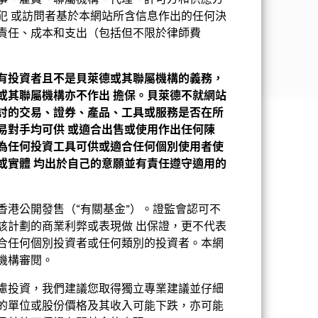
事、雇員、聯屬機構、代理、許可方和供應方
貝萊德廣泛的平台
犯 或訪問者基於本網站所含信息作出的任何決
責任、成本和支出（包括但不限於律師費
貝萊德的規模，可用資源及行內首
指的風險管理平台之一
有投資者且不是貝萊德或其聯屬機構的義務，
或其聯屬機構亦不作出
擔保。貝萊德不就網站
基金章程
產品資料概要
下載
討的交易、證券、產品、工具或服務是否在所
份類別帶來潛在風險效應（亦稱為溢出）。
方使用下拉式方框，即可查閱這基金內全部
易對手均可供
或適合出售或使用作出任何陳
完整列表，應向基金管理公司提出。
為任何投資工具可供或適合任何個別使用者使
持股
相關文件
或實體
均出於自己的意願並有責任遵守適用的
香港公開發售（“有關基金”）。證監會認可不
該計劃的商業利弊或表現做 出保證，更不代表
合任何個別投資者或任何類別的投資者。本網
機構審閱。
慮投資，我們建議您取得獨立專業建議並仔細
的單位或股份價格及其收入可能下跌，亦可能