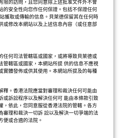
之有限的訪問，且您同意除上述批准文件外不會
站的安全性向您作任何保證。包括不保證任何
1.360
網站獲取或傳輸的信息。貝萊德保留其在任何時
供或修改本網站以及上述信息內容（或任意部
1.37
的任何司法管轄區或國家，或將導致貝萊德或
法管轄區或國家，本網站所提 供的信息不應視
或實體發佈或供其使用。本網站所提及的每種
解釋。香港法院應當對審理和裁決任何可能由
訴或訴訟程序以及解決任何可 能由本條款引致
權，依此，您同意服從香港法院的管轄。各方
為審理和裁決一切訴 訟以及解決一切爭端的法
方便或合適的法院。