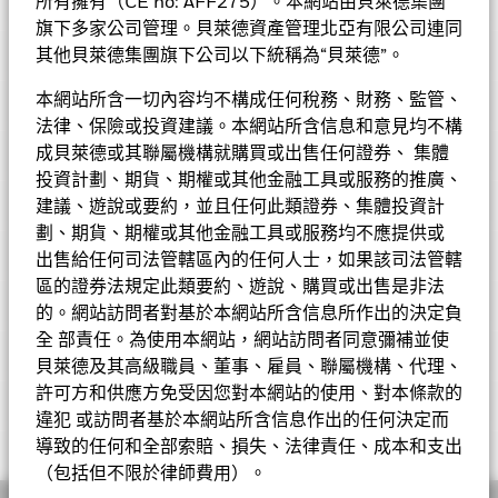
基金資料
股份類別中使用金融衍生產品可能為基金內其他股份類別帶來潛在
所有擁有（CE no: AFF275）。本網站由貝萊德集團
圖表
一定程度的投資金額。
風險效應（亦稱為溢出）。該基金的管理公司將確保適當的程序得
旗下多家公司管理。貝萊德資產管理北亞有限公司連同
•
投資者不應單憑此文件作投資決定。投資者應參閱基金章程及
以進行，以至對其他股份類別的風險效應減至最低。您只需直接在
基本因素及風險
產品資料概要以了解風險因素等詳情。
其他貝萊德集團旗下公司以下統稱為“貝萊德”。
基金名稱下方使用下拉式方框，即可查閱這基金內全部股份類別—
基金總值
美元 3,205,736,725
查看圖表
貨幣對沖股份類別會於股份類別的名稱中顯示「對沖」的字眼。此
截至 2026年8月7日
持股
本網站所含一切內容均不構成任何稅務、財務、監管、
外，如欲索取所有貨幣對沖股份類別的完整列表，應向基金管理公
持倉數目
87
表現
法律、保險或投資建議。本網站所含信息和意見均不構
基金成立日期
2018年9月4日
司提出。
截至 2026年6月30日
投資分佈
成貝萊德或其聯屬機構就購買或出售任何證券、 集體
截至 2026年6月30日
基準貨幣
USD
市盈率
投資計劃、期貨、期權或其他金融工具或服務的推廣、
72.08
價格及交易所
截至 2026年6月30日
建議、遊說或要約，並且任何此類證券、集體投資計
參考指標 1
MSCI All Country World Index
成分股名稱
比重(%)
(Net)
劃、期貨、期權或其他金融工具或服務均不應提供或
三年標準差
32.68%
基金經理
出售給任何司法管轄區內的任何人士，如果該司法管轄
SK HYNIX INC
6.32
截至 2026年7月31日
Chart
首次認購費
5.00%
截至 2026年6月30日
40
Bar chart with 2 data series.
股份類別
區的證券法規定此類要約、遊說、購買或出售是非法
貨幣
淨值
變動
變動(%)
資產淨值截至
可持續發展特徵
The chart has 1 X axis displaying categories.
市賬率
13.17
比重（%）
LUMENTUM HOLDINGS INC
3.75
ISIN
LU2290526677
的。網站訪問者對基於本網站所含信息所作出的決定負
The chart has 1 Y axis displaying Values. Range: -60 to 40.
截至 2026年6月30日
A10
USD
18.51
0.33
1.82
2026年8月7日
全 部責任。為使用本網站，網站訪問者同意彌補並使
20
表現費
0.00%
業務參與
MICRON TECHNOLOGY INC
3.74
投資分佈
基金
基準
Net
貝萊德及其高級職員、董事、雇員、聯屬機構、代理、
A2
EUR
29.67
0.48
1.64
2026年8月7日
最低其後投資額
USD 1000
可持續發展特徵可為投資者提供傳統以外的指標，連同其他指標及
SANDISK CORP
3.64
許可方和供應方免受因您對本網站的使用、對本條款的
Reid Menge
半導體及半導體設備
ESG 整合
41.40
32.14
9.26
0
資訊，投資者可以用來評估基金在環境、社會、管治(ESG)方面的
A2
SEK
324.95
5.58
1.75
2026年8月7日
違犯 或訪問者基於本網站所含信息作出的任何決定而
註冊地點
盧森堡
業務參與指標有助於投資者更全面地瞭解基金可能透過其投資而暴
Values
Managing Director
特徵。 可持續發展特徵並非目前或未來表現的指引，亦不反映基
TOWER SEMICONDUCTOR LTD
3.43
電子設備，儀器儀表及零部件
18.60
21.88
-3.28
導致的任何和全部索賠、損失、法律責任、成本和支出
相關文件
露在其中的具體活動。
金的潛在風險及回報程度。 資訊僅用於提高透明度和僅供參考。
A2
USD
34.30
0.60
1.78
2026年8月7日
管理公司
BlackRock (Luxembourg) S.A.
（包括但不限於律師費用）。
-20
KLA CORP
3.37
投資者在評估基金時不應單獨或孤立地考慮可持續發展特徵，而是
技術硬件，存儲與外圍設備
8.07
14.18
-6.11