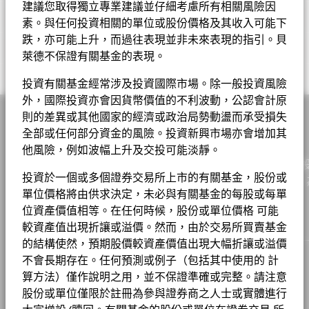
級
30
Bar chart with 2 data series.
建議您取得獨立專業建議並仔細考慮所有相關風險因
基金經理
The chart has 1 X axis displaying categories.
三年標準差
18.36%
截至 2026年7月31日
ISIN
LU0329592298
TAIWAN SEMICONDUCTOR MANUFACTURING CO
素。與任何投資相關的單位或股份價格及其收入可能下
The chart has 1 Y axis displaying Values. Range: -20 to 30.
截至 2026年6月30日
9.53
截至 2026年7月31日
LTD
股份類別
貨幣
淨值
變動
變動(%)
資產淨值截至
Morningstar基金獎牌評級
跌，亦可能上升，而過往表現並非未來表現的指引。貝
20
表現費
0.00%
ESG 整合
比重（%）
市盈率
23.26
萊德不保證有關基金的表現。
SAMSUNG ELECTRONICS CO LTD
9.26
A2
EUR
62.90
0.52
0.83
2026年8月7日
最低其後投資額
-
截至 2026年6月30日
相關文件
投資分佈
基金
基準
Net
10
投資有關基金經常涉及投資國際市場。除一般投資風險
SK HYNIX INC
9.24
註冊地點
A2
USD
72.71
0.70
0.97
2026年8月7日
盧森堡
Values
外，國際投資亦會因貨幣價值的不利波動，公認會計原
Matt Colvin
資訊科技
44.99
50.38
-5.39
ESG 整合
TENCENT HOLDINGS LTD
5.12
管理公司
BlackRock (Luxembourg) S.A.
則的差異或其他國家的經濟或政治局勢動盪而承受損失
A2
GBP
53.90
0.48
0.90
2026年8月7日
於2019年6月21日頒發
0
貝萊德亞洲巨龍基金 D2 歐元 基金
工業
15.34
7.61
7.73
全部或任何部分資金的風險。投資新興市場亦會增加其
交易結算日
交易日 + 3 日
ASE TECHNOLOGY HOLDING CO LTD
3.72
分析員主導的百分比 (%)
A2 對沖股份
PLN
196.37
1.85
0.95
2026年8月7日
他風險，例如波幅上升及交投可能淡靜。
截至 -
金融
11.27
16.21
-4.94
彭博代號
MERDRDD
作為一家全球投資管理公司及客戶的信託人，貝萊德致力為
-10
OVERSEA-CHINESE BANKING CORPORATION LTD
2.90
A2 對沖股份
CHF
17.24
0.16
0.94
2026年8月7日
-
基金章程
投資於一個或多個證券交易所上市的有關基金，股份或
實現財務幸福。自1999年以來，我們憑藉領先的金融科技，
通訊
9.56
5.87
3.69
Lucy Liu (INV)
香港證監會認可ESG基金
否
單位價格將由供求決定，未必與有關基金的每股或每單
ICICI BANK LTD
2.79
數據覆蓋百分比(%)
戶提供理想的解決方案以協助他們達成其重要投資目標。
A2 對沖股份
SGD
20.03
0.19
0.96
2026年8月7日
貝萊德在其投資過程中考量許多投資風險。出於為我們的客戶尋求
-20
截至 -
非必需消費品
7.61
7.70
-0.08
位資產價值相等。在任何時候，股份或單位價格 可能
股份成立日期
2008年4月28日
風險調整後的最佳回報，我們管理可能影響投資組合的重大風險和
2016
2017
2018
2019
2020
2021
2022
2023
2024
2025
ALCHIP TECHNOLOGIES LTD
2.64
A2 對沖股份
AUD
21.28
0.21
1.00
2026年8月7日
-
較資產值出現折讓或溢價。然而，由於交易所買賣基金
機會，包括財務上重大的環境、社會和/或治理（ESG）數據或資
貨幣(本地)
EUR
醫療保健
2.47
2.49
-0.02
貝萊德全球基金 – 基⾦產品資料概要
料（如有）。請參閱我們的
《貝萊德ESG整合聲明》
，以了解有關
的結構使然，預期股價較資產價值出現大幅折讓或溢價
WUXI APPTEC CO LTD
年度回報(%)
參考指標 1
2.47
A2 對沖股份
EUR
18.72
0.18
0.97
2026年8月7日
此方法的更多資料，並參閱基金文件，以了解這些重大風險如何在
資產類別
股票
Morningstar, Inc. 版權所有。
不會長期存在。任何預測或例子（包括其中使用的 計
現金
2.42
0.03
2.40
本産品中被考慮（如適用）。
End of interactive chart.
集團
CONTEMPORARY AMPEREX TECHNOLOGY CO LTD
2.28
算方法）僅作說明之用，並不保證準確或完整。請注意
A4
GBP
51.20
0.45
0.89
2026年8月7日
SFDR分類
其他
貝萊德亞洲巨龍基金產品資料概要
原材料
2.29
2.98
-0.69
股份或單位僅限於註冊為參與證券商之人士或實體進行
工作機會
2016
2017
2018
2019
2020
2021
2022
2
A5
GBP
10.55
0.10
0.96
2026年8月7日