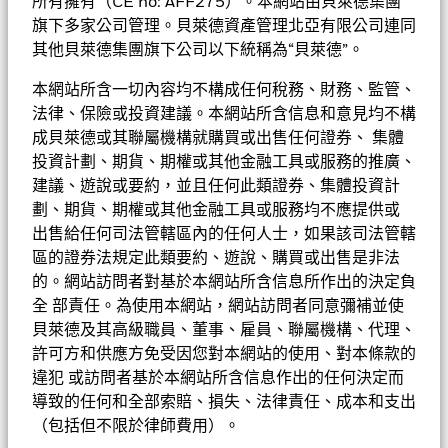
份經濟活動的公司之股本證券。
所有擁有（CE no: AFF275）。本網站由貝萊德集團
旗下多家公司管理。貝萊德資產管理北亞有限公司連同
其他貝萊德集團旗下公司以下統稱為“貝萊德”。
捕捉新亞洲機遇的靈活核心策
本網站所含一切內容均不構成任何稅務、財務、監管、
略
法律、保險或投資建議。本網站所含信息和意見均不構
成貝萊德或其聯屬機構就購買或出售任何證券、 集體
投資計劃、期貨、期權或其他金融工具或服務的推廣、
建議、遊說或要約，並且任何此類證券、集體投資計
核心股票策略
劃、期貨、期權或其他金融工具或服務均不應提供或
出售給任何司法管轄區內的任何人士，如果該司法管轄
區的證券法規定此類要約、遊說、購買或出售是非法
務求於不斷變動的市場環境下跑贏大市
的。網站訪問者對基於本網站所含信息所作出的決定負
全 部責任。為使用本網站，網站訪問者同意彌補並使
基金架構易於識別市場端點及轉折點
貝萊德及其高級職員、董事、雇員、聯屬機構、代理、
許可方和供應方免受因您對本網站的使用、對本條款的
發掘潛力被低估的公司
違犯 或訪問者基於本網站所含信息作出的任何決定而
導致的任何和全部索賠、損失、法律責任、成本和支出
（包括但不限於律師費用）。
投資方法靈活