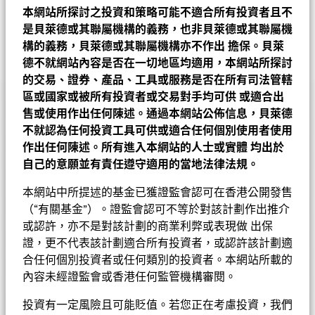
本網站所探討之投資和策略可能不適合所有投資者且不
是貝萊德或其聯屬機構的義務，也非貝萊德或其聯屬機
把握亞洲區內最佳的投資機會
構的義務，貝萊德或其聯屬機構亦不作出
擔保。貝萊
德不就網站內容是否在一切地區均適用，本網站所探討
貝萊德亞洲巨龍基金
的交易、證券、產品、工具或服務是否在所有司法管轄
區或國家或被所有投資者或交易對手均可供
或適合出
表現
售或使用作出任何陳述。通過本網站公佈信息，貝萊德
基金的全部貨幣對沖股份類別使用金融衍生產品以對沖貨幣風險。
不就認為任何投資工具可供或適合任何個別使用者使用
基金資料
股份類別中使用金融衍生產品可能為基金內其他股份類別帶來潛在
圖表
作出任何陳述。所有進入本網站的人士或實體
均出於
風險效應（亦稱為溢出）。該基金的管理公司將確保適當的程序得
自己的意願並有責任遵守適用的當地法律法規。
以進行，以至對其他股份類別的風險效應減至最低。您只需直接在
基本因素及風險
基金名稱下方使用下拉式方框，即可查閱這基金內全部股份類別—
基金總值
美元 1,313,211,161
查看圖表
本網站中所提述的基金已獲證監會認可在香港公開發售
貨幣對沖股份類別會於股份類別的名稱中顯示「對沖」的字眼。此
截至 2026年8月7日
基金評級
外，如欲索取所有貨幣對沖股份類別的完整列表，應向基金管理公
（“有關基金”）。證監會認可不等於對該計劃作出推介
持倉數目
47
表現
基金成立日期
1997年1月2日
司提出。
或認許，亦不是對該計劃的商業利弊或表現做 出保
截至 2026年6月30日
持股
Morningstar星號評級
證，更不代表該計劃適合所有投資者，或認許該計劃適
基準貨幣
USD
3年貝他係數
1.006
合任何個別投資者或任何類別的投資者。本網站所載的
投資分佈
截至 2026年7月31日
參考指標 1
截至 2026年6月30日
MSCI所有國家亞洲(不包括日本)
內容未經證監會或香港任何監管機構審閱。
指數(歐元)
市賬率
2.98
價格及交易所
晨星星號評
投資有一定風險且可能貶值。若您正在考慮投資，我們
截至 2026年6月30日
成分股名稱
比重(%)
Chart
首次認購費
5.00%