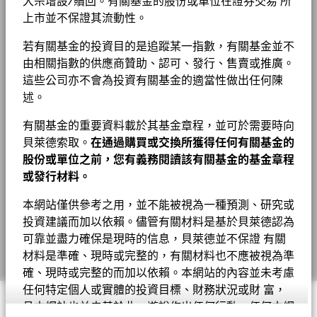
管理費
0.75%
大宗增設/贖回。有關基金的股份或單位在證券交易 所
能源
2.24
1.98
0.26
新聞中心
上市並不保證其流動性。
基金以主動方式管理，而其成分將會變動。所示持倉僅供說明用
年
管理費 (部分基金/股份類別包括
0.75%
度
基本消費品
1.81
1.89
-0.09
途，不應視作買賣有關證券的建議。基金細節、持倉和特色均截至
分銷費)
1 至 10 全部: 21
Previous
Ne
BGF股息組成資料 (每月)
1
2
3
投資者關係
回
若有關基金的投資目的是追蹤某一指數，有關基金並不
所示日期並可予更改。
報
12.52
22.14
-12.71
23.96
11.25
4.04
-12.78
投資或會更改
最低首次投資額
除特別註明外，所有資料截至月底。
USD 100000
由相關指數的供應商贊助、認可、發行、售賣或推廣。
顯示全部
(%)
這些公司亦不會為投資有關基金的適當性做出任何陳
法律通知
EUR
負比重可能是因特定情況（包括基金購入證券的交易和結算日時
收入用途
累積
貝萊德全球基金 - 最新每季派息
述。
差）及／或為增加或減少市場風險及／或風險管理而利用若干金融
條款及細則
監管制度
UCITS
工具（包括衍生工具）所致。投資分佈或會更改。 由於四捨五
參
有關基金的重要資料載於其基金章程，並可於需要時向
入，總額可能不等於100%。
考
私隱通知
晨星分類
Asia ex-Japan Equity
貝萊德索取。
在通過購買或交換所獲得任何有關基金的
指
8.60
24.48
-10.05
20.34
14.70
2.52
-14.41
貝萊德全球基金 - 最新每月派息
標 1
股份或單位之前，您有義務閱讀該有關基金的基金章程
交易頻率
每日
業務連續性
EUR
或發行材料。
SEDOL
B41FDK2
詐騙提示
本網站僅供參考之用，並不能被視為一種預測、研究或
BGF股息組成資料 (每季)
有關費用詳情, 請參閱基金章程。
表現已扣除持續徵收的收費，惟不包括認購和贖回費用。
Cookie通知
投資建議而加以依賴。儘管有關材料是基於貝萊德認為
可靠並盡力確保是現時的信息，貝萊德並不保證 有關
Manage cookies
往績並非未來表現的指引。投資者或未能取回投資的全部本金。
材料是準確、現時或完整的，有關材料也不應被視為準
貝萊德全球基金年報及賬目 - 只提供英文版本
確、現時或完整的而加以依賴。本網站的內容並未考慮
表現按該時期的資產淨值計算，股息再作投資。表現數據已扣除費
任何特定個人或實體的投資目標、財務狀況或財 富，
用。
© 2026 BlackRock, Inc版權所有
且本網站也並未基於此，遊說作出任何行動。任何本網