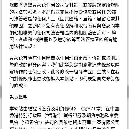
規或將導致貝萊德任何公司受其註冊或發牌規定所規限
的司法管轄區，本網站並非且不接受位於或居住 於該
司法管轄區的任何人士（因其國籍、居籍、居留地或其
他原因）之訪問。您有責任瞭解和取得所有與您訪問本
網站相聯繫的任何司法管轄區內的相關監管許可、 牌
照、查證和/或註冊以及遵守該等司法管轄區的所有適
用法律法規。
重要提示︰
• 基金投資於股票，較大的股票價值波動可招致重大虧損。基金
貝萊德有權在任何時間以任何理由更改、修訂或增刪這
投資於若干新興市場，可能需承受政治、稅務、經濟、社會及外匯
些條款的部分內容。我們建議您定期瀏覽這些條款以瞭
因素產生的風險。
解所作的任何更改。此等修改一經發佈立即生效。在我
顯示全部
• 基金需承受貨幣匯率風險、對外資限制的風險、投資集中於亞
洲（日本除外）的風險、小型公司的波動性及流動性風險。
們對條款作出更改後進入本網站，即代表您同意修訂後
• 基金可運用衍生工具作對沖及投資用途。然而，不會廣泛用作
的條款。
投資用途。基金在使用衍生工具時可能蒙受損失。
概要
• 基金價值可升可跌，且可於短期內反覆，投資者或有可能損失
免責聲明
一定程度的投資金額。
投資目標
• 投資者不應單憑此文件作投資決定。投資者應參閱基金章程及
本網站由根據《證券及期貨條例》（第571章）在中國
產品資料概要以了解風險因素等詳情。
亞洲巨龍基金以盡量提高總回報為目標。基金將不少於
香港特別行政區（“香港”）獲得證券及期貨事務監察委
70%的總資產投資於在亞洲（日本除外）註冊或從事大部
員會（“證監會”）許可的貝萊德資產管理 北亞有限公司