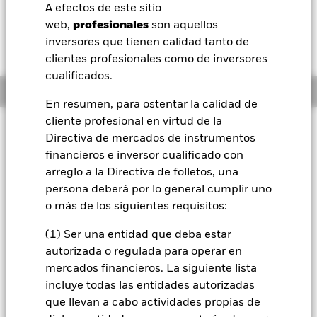
52 Semanas: 10,57 - 11,79
A efectos de este sitio
BlackRock
web,
profesionales
son aquellos
Variación del valor liquidativo a 06 ago 2026
Morningstar Rating
GBP -0,02 (-0,17%)
inversores que tienen calidad tanto de
iShares
clientes profesionales como de inversores
cualificados.
Información general
Aladdin
En resumen, para ostentar la calidad de
cliente profesional en virtud de la
Nuestra compañía
Filosofía de inversión
Directiva de mercados de instrumentos
El Fondo tiene por objetivo maximizar la rentabilidad de su
financieros e inversor cualificado con
inversión a través de una combinación de revalorización del
arreglo a la Directiva de folletos, una
capital y rendimientos de los activos del Fondo, de forma
persona deberá por lo general cumplir uno
coherente con los principios medioambientales, sociales y de
gobierno corporativo (ESG) y de inversión sostenible
o más de los siguientes requisitos:
aplicados a la inversión. El Fondo se gestiona de forma activa
y el asesor de inversiones (AI) tiene potestad para seleccionar
(1) Ser una entidad que deba estar
las inversiones del Fondo, siempre y cuando: el Fondo
autorizada o regulada para operar en
invierta al menos el 70 % de sus activos totales en valores de
mercados financieros. La siguiente lista
renta fija (RF) que formen parte del J.P. Morgan ESG Blended
incluye todas las entidades autorizadas
Emerging Market Bond Index (Sovereign) (el «Índice» y los
que llevan a cabo actividades propias de
«Valores del Índice», respectivamente), lo que incluye