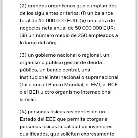
folleto y visite el sitio web de BlackRock:
(2) grandes organismos que cumplan dos
https://www.blackrock.com/baselinescreens.
de los siguientes criterios: (i) un balance
total de 43 000 000 EUR; (ii) una cifra de
negocios neta anual de 50 000 000 EUR;
(iii) un número medio de 250 empleados a
INFORMACIÓN IMPORTANTE: Capital en Riesgo.
El valor
lo largo del año;
de las inversiones y los ingresos derivados de ellas pueden
subir o bajar, y no están garantizados. Es posible que los
(3) un gobierno nacional o regional, un
inversores no recuperen la cantidad invertida originalmente.
organismo público gestor de deuda
Todas las clases de acciones con cobertura de divisas de este
pública, un banco central, una
fondo utilizan derivados para cubrir el riesgo de divisas. El
institucional internacional o supranacional
uso de derivados para una clase de acciones podría conllevar
(tal como el Banco Mundial, el FMI, el BCE
un posible riesgo de contagio (también denominado «spill-
o el BEI) u otro organismo internacional
over») a otras clases de acciones del fondo. La sociedad
similar.
gestora del fondo se asegurará de que se dispone de los
procedimientos adecuados para minimizar el riesgo de
(4) personas físicas residentes en un
contagio a otras clases de acciones. En el menú desplegable
Estado del EEE que permita otorgar a
que figura justo debajo del nombre del fondo, podrá ver un
personas físicas la calidad de inversores
listado de todas las clases de acciones del fondo: las clases de
acciones con cobertura de divisas se identifican mediante la
cualificados, que soliciten expresamente