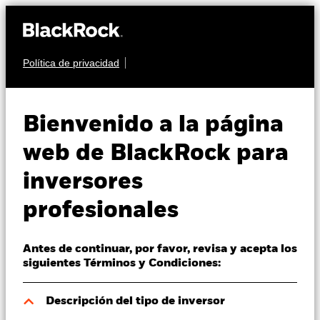
Política de privacidad
Quiénes somos
RENTA FIJA
BGF ESG Emerging
Productos
Bienvenido a la página
Markets Blended Bond
Perspectivas
web de BlackRock para
Fund
inversores
Visión de mercado
profesionales
Educación
Antes de continuar, por favor, revisa y acepta los
Profesionales
siguientes Términos y Condiciones:
Valor liquidativo a 06 ago 2026
España
Descripción del tipo de inversor
GBP 11,58
Change location