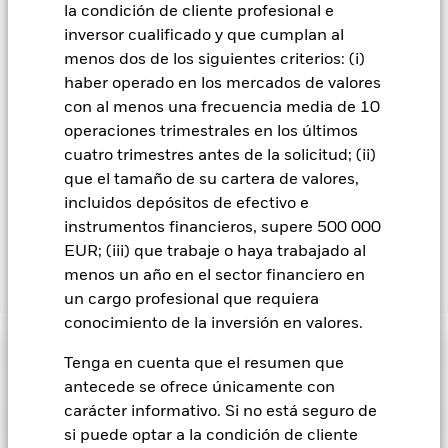
palabra «Hedged» en su nombre. Además, el listado
la condición de cliente profesional e
completo de todas las clases de acciones con cobertura de
inversor cualificado y que cumplan al
divisas está disponible mediante solicitud a la sociedad
menos dos de los siguientes criterios: (i)
gestora del fondo.
haber operado en los mercados de valores
En la medida en que el Fondo opere en préstamos de valores
con al menos una frecuencia media de 10
para reducir los gastos, el propio Fondo percibirá el 62,5% de
operaciones trimestrales en los últimos
los ingresos asociadas que se generen, y el 37,5% restante se
cuatro trimestres antes de la solicitud; (ii)
recibirá por BlackRock en calidad de agente de préstamo de
que el tamaño de su cartera de valores,
valores. Debido a que el reparto de los ingresos por préstamos
incluidos depósitos de efectivo e
de valores no incrementa los costes de funcionamiento del
Fondo, esto ha quedado excluido de los gastos corrientes.
instrumentos financieros, supere 500 000
EUR; (iii) que trabaje o haya trabajado al
menos un año en el sector financiero en
Mostrar menos
un cargo profesional que requiera
BGF ESG Emerging Markets Blended Bond Fund
conocimiento de la inversión en valores.
Rentabilidad
Tenga en cuenta que el resumen que
antecede se ofrece únicamente con
Gráfico de rendimiento
carácter informativo. Si no está seguro de
Datos clave
Los cambios en los tipos de interés, el riesgo de crédito y/o los
si puede optar a la condición de cliente
impagos de los emisores tendrán un impacto significativo en