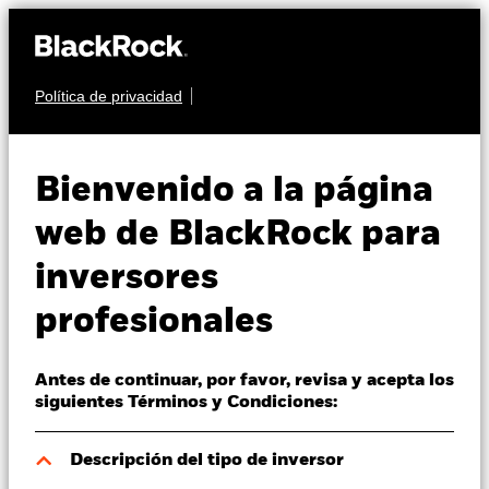
Política de privacidad
Quiénes somos
RENTA FIJA
BGF ESG Emerging
Productos
Bienvenido a la página
Markets Blended Bond
Perspectivas
web de BlackRock para
Fund
inversores
Visión de mercado
profesionales
Educación
Antes de continuar, por favor, revisa y acepta los
Profesionales
siguientes Términos y Condiciones:
Valor liquidativo a 06 ago 2026
España
Descripción del tipo de inversor
USD 13,72
Change location