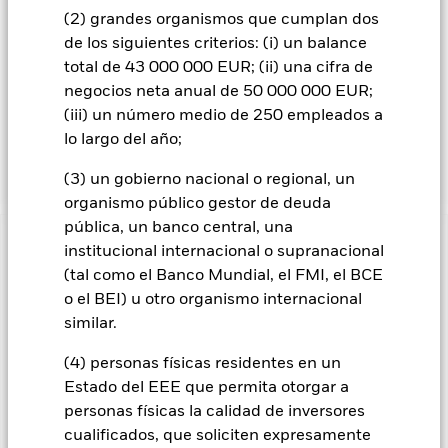
utilizado a la hora de conformar la cartera del Fondo, con
(2) grandes organismos que cumplan dos
fines de gestión de riesgos para supervisar el riesgo activo o
de los siguientes criterios: (i) un balance
para comparar la rentabilidad del Fondo. Los activos totales
total de 43 000 000 EUR; (ii) una cifra de
del Fondo se invertirán de acuerdo con lo establecido en su
negocios neta anual de 50 000 000 EUR;
Política ESG, tal como se indica en el folleto. Para obtener
(iii) un número medio de 250 empleados a
más información sobre las características ESG, consulte el
folleto y visite el sitio web de BlackRock:
lo largo del año;
https://www.blackrock.com/baselinescreens.
(3) un gobierno nacional o regional, un
organismo público gestor de deuda
pública, un banco central, una
INFORMACIÓN IMPORTANTE: Capital en Riesgo.
El valor
institucional internacional o supranacional
de las inversiones y los ingresos derivados de ellas pueden
(tal como el Banco Mundial, el FMI, el BCE
subir o bajar, y no están garantizados. Es posible que los
o el BEI) u otro organismo internacional
inversores no recuperen la cantidad invertida originalmente.
similar.
Todas las clases de acciones con cobertura de divisas de este
(4) personas físicas residentes en un
fondo utilizan derivados para cubrir el riesgo de divisas. El
uso de derivados para una clase de acciones podría conllevar
Estado del EEE que permita otorgar a
un posible riesgo de contagio (también denominado «spill-
personas físicas la calidad de inversores
over») a otras clases de acciones del fondo. La sociedad
cualificados, que soliciten expresamente