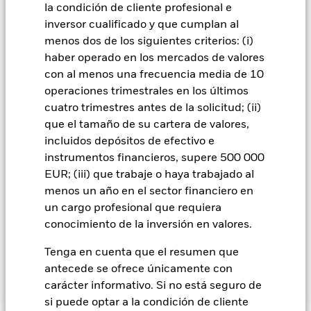
gestora del fondo se asegurará de que se dispone de los
la condición de cliente profesional e
procedimientos adecuados para minimizar el riesgo de
inversor cualificado y que cumplan al
contagio a otras clases de acciones. En el menú desplegable
menos dos de los siguientes criterios: (i)
que figura justo debajo del nombre del fondo, podrá ver un
haber operado en los mercados de valores
listado de todas las clases de acciones del fondo: las clases de
acciones con cobertura de divisas se identifican mediante la
con al menos una frecuencia media de 10
palabra «Hedged» en su nombre. Además, el listado
operaciones trimestrales en los últimos
completo de todas las clases de acciones con cobertura de
cuatro trimestres antes de la solicitud; (ii)
divisas está disponible mediante solicitud a la sociedad
que el tamaño de su cartera de valores,
gestora del fondo.
incluidos depósitos de efectivo e
En la medida en que el Fondo opere en préstamos de valores
instrumentos financieros, supere 500 000
para reducir los gastos, el propio Fondo percibirá el 62,5% de
EUR; (iii) que trabaje o haya trabajado al
los ingresos asociadas que se generen, y el 37,5% restante se
menos un año en el sector financiero en
recibirá por BlackRock en calidad de agente de préstamo de
un cargo profesional que requiera
valores. Debido a que el reparto de los ingresos por préstamos
conocimiento de la inversión en valores.
de valores no incrementa los costes de funcionamiento del
Fondo, esto ha quedado excluido de los gastos corrientes.
Tenga en cuenta que el resumen que
antecede se ofrece únicamente con
carácter informativo. Si no está seguro de
Mostrar menos
si puede optar a la condición de cliente
BGF ESG Emerging Markets Blended Bond Fund