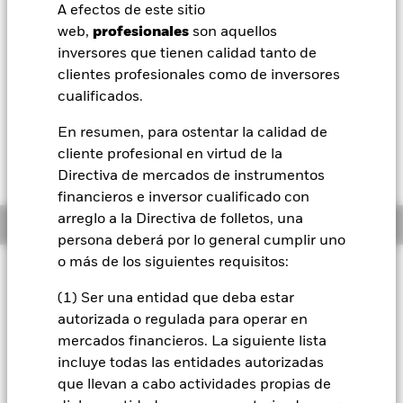
52 Semanas: 12,55 - 13,79
A efectos de este sitio
BlackRock
web,
profesionales
son aquellos
Variación del valor liquidativo a 06 ago 2026
USD 0,00 (0,00%)
inversores que tienen calidad tanto de
iShares
clientes profesionales como de inversores
Morningstar Rating
cualificados.
Aladdin
En resumen, para ostentar la calidad de
cliente profesional en virtud de la
Nuestra compañía
Directiva de mercados de instrumentos
financieros e inversor cualificado con
arreglo a la Directiva de folletos, una
Información general
persona deberá por lo general cumplir uno
o más de los siguientes requisitos:
Filosofía de inversión
(1) Ser una entidad que deba estar
El Fondo tiene por objetivo maximizar la rentabilidad de su
inversión a través de una combinación de revalorización del
autorizada o regulada para operar en
capital y rendimientos de los activos del Fondo, de forma
mercados financieros. La siguiente lista
coherente con los principios medioambientales, sociales y de
incluye todas las entidades autorizadas
gobierno corporativo (ESG) y de inversión sostenible
que llevan a cabo actividades propias de
aplicados a la inversión. El Fondo se gestiona de forma activa