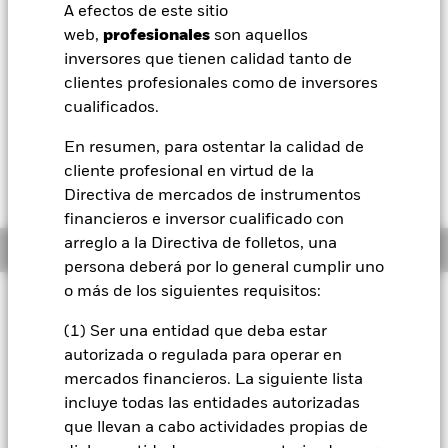
52 Semanas: 14,23 - 15,68
A efectos de este sitio
BlackRock
web,
profesionales
son aquellos
Variación del valor liquidativo a 07 ago 2026
USD 0,03 (0,19%)
inversores que tienen calidad tanto de
iShares
clientes profesionales como de inversores
Morningstar Rating
cualificados.
Aladdin
En resumen, para ostentar la calidad de
cliente profesional en virtud de la
Nuestra compañía
Directiva de mercados de instrumentos
financieros e inversor cualificado con
arreglo a la Directiva de folletos, una
Información general
persona deberá por lo general cumplir uno
o más de los siguientes requisitos:
Filosofía de inversión
(1) Ser una entidad que deba estar
El Fondo tiene por objetivo maximizar la rentabilidad de su
inversión a través de una combinación de revalorización del
autorizada o regulada para operar en
capital y rendimientos de los activos del Fondo, de forma
mercados financieros. La siguiente lista
coherente con los principios medioambientales, sociales y de
incluye todas las entidades autorizadas
gobierno corporativo (ESG) y de inversión sostenible
que llevan a cabo actividades propias de
aplicados a la inversión. El Fondo se gestiona de forma activa