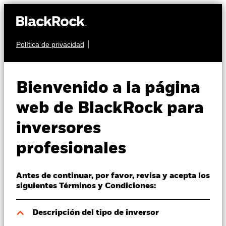
Política de privacidad
Quiénes somos
RENTA FIJA
BGF ESG Emerging
Productos
Bienvenido a la página
Markets Blended Bond
Perspectivas
web de BlackRock para
Fund
inversores
Visión de mercado
profesionales
Educación
Antes de continuar, por favor, revisa y acepta los
Profesionales
siguientes Términos y Condiciones:
Valor liquidativo a 07 ago 2026
España
Descripción del tipo de inversor
USD 15,64
Change location