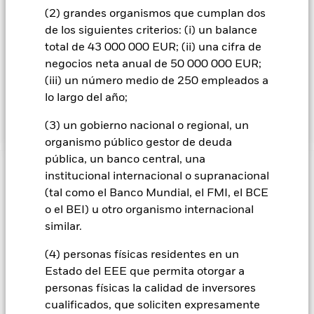
utilizado a la hora de conformar la cartera del Fondo, con
(2) grandes organismos que cumplan dos
fines de gestión de riesgos para supervisar el riesgo activo o
de los siguientes criterios: (i) un balance
para comparar la rentabilidad del Fondo. Los activos totales
total de 43 000 000 EUR; (ii) una cifra de
del Fondo se invertirán de acuerdo con lo establecido en su
negocios neta anual de 50 000 000 EUR;
Política ESG, tal como se indica en el folleto. Para obtener
(iii) un número medio de 250 empleados a
más información sobre las características ESG, consulte el
folleto y visite el sitio web de BlackRock:
lo largo del año;
https://www.blackrock.com/baselinescreens.
(3) un gobierno nacional o regional, un
organismo público gestor de deuda
pública, un banco central, una
INFORMACIÓN IMPORTANTE: Capital en Riesgo.
El valor
institucional internacional o supranacional
de las inversiones y los ingresos derivados de ellas pueden
(tal como el Banco Mundial, el FMI, el BCE
subir o bajar, y no están garantizados. Es posible que los
o el BEI) u otro organismo internacional
inversores no recuperen la cantidad invertida originalmente.
similar.
Todas las clases de acciones con cobertura de divisas de este
(4) personas físicas residentes en un
fondo utilizan derivados para cubrir el riesgo de divisas. El
uso de derivados para una clase de acciones podría conllevar
Estado del EEE que permita otorgar a
un posible riesgo de contagio (también denominado «spill-
personas físicas la calidad de inversores
over») a otras clases de acciones del fondo. La sociedad
cualificados, que soliciten expresamente