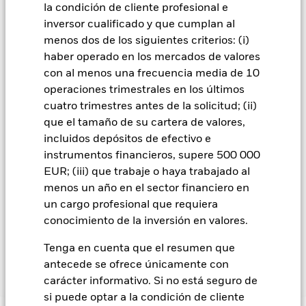
gestora del fondo se asegurará de que se dispone de los
la condición de cliente profesional e
procedimientos adecuados para minimizar el riesgo de
inversor cualificado y que cumplan al
contagio a otras clases de acciones. En el menú desplegable
menos dos de los siguientes criterios: (i)
que figura justo debajo del nombre del fondo, podrá ver un
haber operado en los mercados de valores
listado de todas las clases de acciones del fondo: las clases de
acciones con cobertura de divisas se identifican mediante la
con al menos una frecuencia media de 10
palabra «Hedged» en su nombre. Además, el listado
operaciones trimestrales en los últimos
completo de todas las clases de acciones con cobertura de
cuatro trimestres antes de la solicitud; (ii)
divisas está disponible mediante solicitud a la sociedad
que el tamaño de su cartera de valores,
gestora del fondo.
incluidos depósitos de efectivo e
En la medida en que el Fondo opere en préstamos de valores
instrumentos financieros, supere 500 000
para reducir los gastos, el propio Fondo percibirá el 62,5% de
EUR; (iii) que trabaje o haya trabajado al
los ingresos asociadas que se generen, y el 37,5% restante se
menos un año en el sector financiero en
recibirá por BlackRock en calidad de agente de préstamo de
un cargo profesional que requiera
valores. Debido a que el reparto de los ingresos por préstamos
conocimiento de la inversión en valores.
de valores no incrementa los costes de funcionamiento del
Fondo, esto ha quedado excluido de los gastos corrientes.
Tenga en cuenta que el resumen que
antecede se ofrece únicamente con
carácter informativo. Si no está seguro de
Mostrar menos
si puede optar a la condición de cliente
BGF ESG Emerging Markets Blended Bond Fund