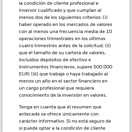
gestora del fondo se asegurará de que se dispone de los
la condición de cliente profesional e
procedimientos adecuados para minimizar el riesgo de
inversor cualificado y que cumplan al
contagio a otras clases de acciones. En el menú desplegable
menos dos de los siguientes criterios: (i)
que figura justo debajo del nombre del fondo, podrá ver un
haber operado en los mercados de valores
listado de todas las clases de acciones del fondo: las clases de
acciones con cobertura de divisas se identifican mediante la
con al menos una frecuencia media de 10
palabra «Hedged» en su nombre. Además, el listado
operaciones trimestrales en los últimos
completo de todas las clases de acciones con cobertura de
cuatro trimestres antes de la solicitud; (ii)
divisas está disponible mediante solicitud a la sociedad
que el tamaño de su cartera de valores,
gestora del fondo.
incluidos depósitos de efectivo e
En la medida en que el Fondo opere en préstamos de valores
instrumentos financieros, supere 500 000
para reducir los gastos, el propio Fondo percibirá el 62,5% de
EUR; (iii) que trabaje o haya trabajado al
los ingresos asociadas que se generen, y el 37,5% restante se
menos un año en el sector financiero en
recibirá por BlackRock en calidad de agente de préstamo de
un cargo profesional que requiera
valores. Debido a que el reparto de los ingresos por préstamos
conocimiento de la inversión en valores.
de valores no incrementa los costes de funcionamiento del
Fondo, esto ha quedado excluido de los gastos corrientes.
Tenga en cuenta que el resumen que
antecede se ofrece únicamente con
carácter informativo. Si no está seguro de
Mostrar menos
si puede optar a la condición de cliente
BGF ESG Emerging Markets Blended Bond Fund