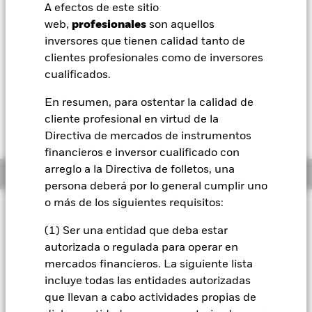
52 Semanas: 14,21 - 15,68
A efectos de este sitio
BlackRock
web,
profesionales
son aquellos
Variación del valor liquidativo a 06 ago 2026
USD -0,01 (-0,06%)
inversores que tienen calidad tanto de
iShares
clientes profesionales como de inversores
Morningstar Rating
cualificados.
Aladdin
En resumen, para ostentar la calidad de
cliente profesional en virtud de la
Nuestra compañía
Directiva de mercados de instrumentos
financieros e inversor cualificado con
arreglo a la Directiva de folletos, una
Información general
persona deberá por lo general cumplir uno
o más de los siguientes requisitos:
Filosofía de inversión
(1) Ser una entidad que deba estar
El Fondo tiene por objetivo maximizar la rentabilidad de su
inversión a través de una combinación de revalorización del
autorizada o regulada para operar en
capital y rendimientos de los activos del Fondo, de forma
mercados financieros. La siguiente lista
coherente con los principios medioambientales, sociales y de
incluye todas las entidades autorizadas
gobierno corporativo (ESG) y de inversión sostenible
que llevan a cabo actividades propias de
aplicados a la inversión. El Fondo se gestiona de forma activa