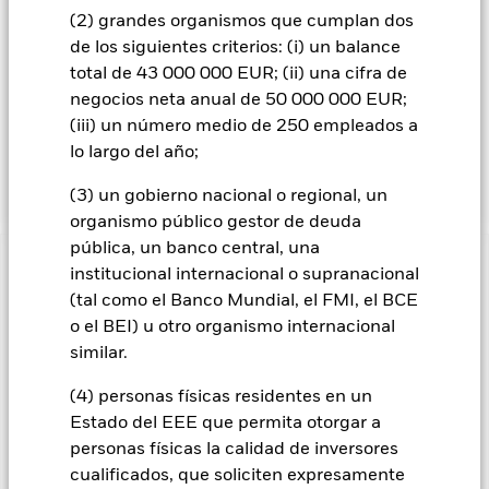
utilizado a la hora de conformar la cartera del Fondo, con
(2) grandes organismos que cumplan dos
fines de gestión de riesgos para supervisar el riesgo activo o
de los siguientes criterios: (i) un balance
para comparar la rentabilidad del Fondo. Los activos totales
total de 43 000 000 EUR; (ii) una cifra de
del Fondo se invertirán de acuerdo con lo establecido en su
negocios neta anual de 50 000 000 EUR;
Política ESG, tal como se indica en el folleto. Para obtener
(iii) un número medio de 250 empleados a
más información sobre las características ESG, consulte el
folleto y visite el sitio web de BlackRock:
lo largo del año;
https://www.blackrock.com/baselinescreens.
(3) un gobierno nacional o regional, un
organismo público gestor de deuda
pública, un banco central, una
INFORMACIÓN IMPORTANTE: Capital en Riesgo.
El valor
institucional internacional o supranacional
de las inversiones y los ingresos derivados de ellas pueden
(tal como el Banco Mundial, el FMI, el BCE
subir o bajar, y no están garantizados. Es posible que los
o el BEI) u otro organismo internacional
inversores no recuperen la cantidad invertida originalmente.
similar.
Todas las clases de acciones con cobertura de divisas de este
(4) personas físicas residentes en un
fondo utilizan derivados para cubrir el riesgo de divisas. El
uso de derivados para una clase de acciones podría conllevar
Estado del EEE que permita otorgar a
un posible riesgo de contagio (también denominado «spill-
personas físicas la calidad de inversores
over») a otras clases de acciones del fondo. La sociedad
cualificados, que soliciten expresamente