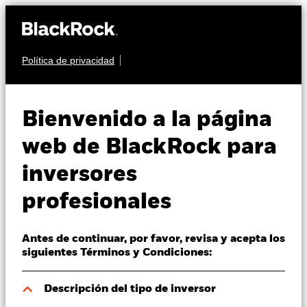
Política de privacidad
Quiénes somos
RENTA FIJA
BGF ESG Emerging
Productos
Bienvenido a la página
Markets Blended Bond
Perspectivas
web de BlackRock para
Fund
inversores
Visión de mercado
profesionales
Educación
Antes de continuar, por favor, revisa y acepta los
Profesionales
siguientes Términos y Condiciones:
Valor liquidativo a 06 ago 2026
España
Descripción del tipo de inversor
USD 15,61
Change location