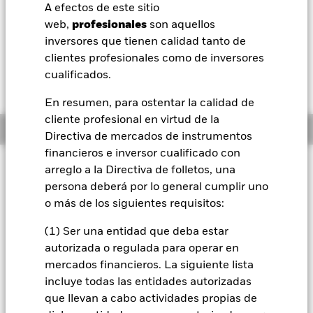
52 Semanas: 7,69 - 8,31
A efectos de este sitio
BlackRock
web,
profesionales
son aquellos
Variación del valor liquidativo a 05 ago 2026
EUR 0,02 (0,25%)
inversores que tienen calidad tanto de
iShares
clientes profesionales como de inversores
cualificados.
Aladdin
En resumen, para ostentar la calidad de
cliente profesional en virtud de la
Nuestra compañía
Información general
Directiva de mercados de instrumentos
financieros e inversor cualificado con
Filosofía de inversión
arreglo a la Directiva de folletos, una
El Fondo tiene por objetivo maximizar la rentabilidad de su
persona deberá por lo general cumplir uno
inversión a través de una combinación de revalorización del
o más de los siguientes requisitos:
capital y rendimientos de los activos del Fondo, de forma
coherente con los principios medioambientales, sociales y de
(1) Ser una entidad que deba estar
gobierno corporativo (ESG) y de inversión sostenible
autorizada o regulada para operar en
aplicados a la inversión. El Fondo se gestiona de forma activa
mercados financieros. La siguiente lista
y el asesor de inversiones (AI) tiene potestad para seleccionar
incluye todas las entidades autorizadas
las inversiones del Fondo, siempre y cuando: el Fondo
invierta al menos el 70 % de sus activos totales en valores de
que llevan a cabo actividades propias de
renta fija (RF) que formen parte del J.P. Morgan ESG Blended