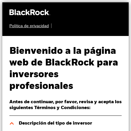
Política de privacidad
Quiénes somos
RENTA FIJA
BGF ESG Emerging
Productos
Bienvenido a la página
Markets Blended Bond
Perspectivas
web de BlackRock para
Fund
inversores
Visión de mercado
profesionales
Educación
Antes de continuar, por favor, revisa y acepta los
Profesionales
siguientes Términos y Condiciones:
Valor liquidativo a 05 ago 2026
España
Descripción del tipo de inversor
EUR 7,97
Change location