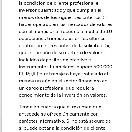
la condición de cliente profesional e
listado de todas las clases de acciones del fondo: las clases de
inversor cualificado y que cumplan al
acciones con cobertura de divisas se identifican mediante la
menos dos de los siguientes criterios: (i)
palabra «Hedged» en su nombre. Además, el listado
completo de todas las clases de acciones con cobertura de
haber operado en los mercados de valores
divisas está disponible mediante solicitud a la sociedad
con al menos una frecuencia media de 10
gestora del fondo.
operaciones trimestrales en los últimos
cuatro trimestres antes de la solicitud; (ii)
En la medida en que el Fondo opere en préstamos de valores
para reducir los gastos, el propio Fondo percibirá el 62,5% de
que el tamaño de su cartera de valores,
los ingresos asociadas que se generen, y el 37,5% restante se
incluidos depósitos de efectivo e
recibirá por BlackRock en calidad de agente de préstamo de
instrumentos financieros, supere 500 000
valores. Debido a que el reparto de los ingresos por préstamos
EUR; (iii) que trabaje o haya trabajado al
de valores no incrementa los costes de funcionamiento del
menos un año en el sector financiero en
Fondo, esto ha quedado excluido de los gastos corrientes.
un cargo profesional que requiera
conocimiento de la inversión en valores.
Mostrar menos
Tenga en cuenta que el resumen que
BGF ESG Emerging Markets Blended Bond Fund
antecede se ofrece únicamente con
Rentabilidad
carácter informativo. Si no está seguro de
si puede optar a la condición de cliente