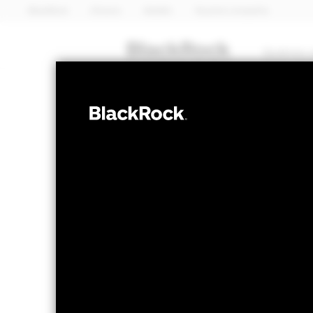
BlackRock
iShares
Aladdin
Nuestra compañía
Quiénes 
RENTA FIJA
BGF ESG Emerg
Bond Fund
Valor liquidativo a 07 ago 2026
Variación 
USD 13,95
US
52 Semanas: 12,66 - 13,98