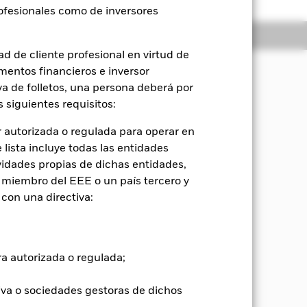
rofesionales como de inversores
Holdings
Literatura
d de cliente profesional en virtud de
mentos financieros e inversor
iva de folletos, una persona deberá por
orización del capital y rendimientos
 siguientes requisitos:
ios medioambientales, sociales y de
 autorizada o regulada para operar en
lista incluye todas las entidades
 el Fondo invierta al menos el 70 % de
vidades propias de dichas entidades,
ing Market Bond Index (Sovereign)
 miembro del EEE o un país tercero y
ue tengan su domicilio social o que
con una directiva:
rcionen exposición a dichos valores.
 como se describe de forma más
ign) (ESG Reporting Index) únicamente
ra autorizada o regulada;
de los Índices de Referencia de la UE
las características ESG, consulte el
iva o sociedades gestoras de dichos