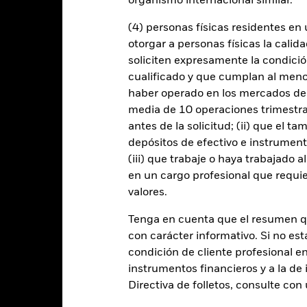
.
Los derivados pueden ser muy sensibles a las variaciones del valor
organismo internacional similar.
anancias, lo que se traduciría mayores oscilaciones en el valor del 
zan de una forma generalizada o compleja.
El Fondo pretende excluir
(4) personas físicas residentes e
on los criterios ESG. Este filtro ESG podría reducir el posible unive
se compara con un fondo sin dicho filtro.
otorgar a personas físicas la calid
 cualquier entidad que presta servicios como la custodia de activos,
soliciten expresamente la condición
instrumentos, puede exponer al Fondo a pérdidas financieras.
Riesgo 
enda sus obligaciones de pago de importes debidos o de reembolso
cualificado y que cumplan al menos 
de compradores y vendedores es insuficiente para permitir que el F
haber operado en los mercados de
media de 10 operaciones trimestral
antes de la solicitud; (ii) que el t
depósitos de efectivo e instrumen
Datos clave
(iii) que trabaje o haya trabajado 
en un cargo profesional que requie
valores.
USD 40.656.363
Fecha de lanzamiento de la se
Tenga en cuenta que el resumen 
Share Class Currency
con carácter informativo. Si no est
09 jul 2018
condición de cliente profesional e
Clase de activo
USD
instrumentos financieros y a la de 
Clasificación SFDR
Directiva de folletos, consulte co
P Morgan 50% GBI EM Global
Ongoing Charge Fee
SG and 50% EMBI Global Div