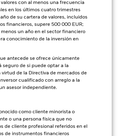
 valores con al menos una frecuencia
es en los últimos cuatro trimestres
amaño de su cartera de valores, incluidos
Holdings
Literatura
tos financieros, supere 500 000 EUR;
al menos un año en el sector financiero
ra conocimiento de la inversión en
que antecede se ofrece únicamente
á seguro de si puede optar a la
je de pérdidas o ganancias anuales en
n virtud de la Directiva de mercados de
a evaluar cómo se ha gestionado el
inversor cualificado con arreglo a la
n un asesor independiente.
onocido como cliente minorista o
ente o una persona física que no
s de cliente profesional referidos en el
os de instrumentos financieros