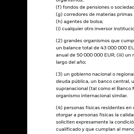
organismos;
(f) fondos de pensiones o socieda
(g) corredores de materias primas 
(h) agentes de bolsa;
(i) cualquier otro inversor instituci
al en Riesgo.
El valor de las inversiones y los ingresos derivados d
os inversores no recuperen la cantidad invertida originalmente.
(2) grandes organismos que cumplan
rtura de divisas de este fondo utilizan derivados para cubrir el ries
un balance total de 43 000 000 EUR
onllevar un posible riesgo de contagio (también denominado «spill-ov
anual de 50 000 000 EUR; (iii) u
o se asegurará de que se dispone de los procedimientos adecuados p
largo del año;
nú desplegable que figura justo debajo del nombre del fondo, podrá v
cciones con cobertura de divisas se identifican mediante la palabra
(3) un gobierno nacional o regiona
 de acciones con cobertura de divisas está disponible mediante solic
deuda pública, un banco central, u
en préstamos de valores para reducir los gastos, el propio Fondo per
supranacional (tal como el Banco Mu
% restante se recibirá por BlackRock en calidad de agente de préstam
organismo internacional similar.
os de valores no incrementa los costes de funcionamiento del Fondo,
(4) personas físicas residentes e
otorgar a personas físicas la calid
soliciten expresamente la condición
cualificado y que cumplan al menos 
PRIIP KID
Ficha informativa