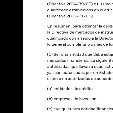
alues
(Directiva 2004/39/CE) o (ii) uno o
0
cualificado establecidos en el artíc
(Directiva 2003/71/CE).
-10
En resumen, para ostentar la calida
la Directiva de mercados de instru
cualificado con arreglo a la Direct
lo general cumplir uno o más de los
-20
2016
2017
2018
2019
2020
2021
(1) Ser una entidad que deba estar
Índice de referencia 
Rentabilidad total (%)
mercados financieros. La siguiente 
d of interactive chart.
autorizadas que llevan a cabo acti
ya sean autorizadas por un Estado
2016
2017
2018
2019
2020
estén o no autorizadas de acuerdo 
entabilidad total (%)
11,1
17,8
USD
(a) entidades de crédito;
ndice de referencia con
(b) empresas de inversión;
imitaciones 1 (%) USD
14,0
4,9
(c) cualquier otra entidad financie
 rentabilidad se indica tras deducir los gastos corrientes. Las even