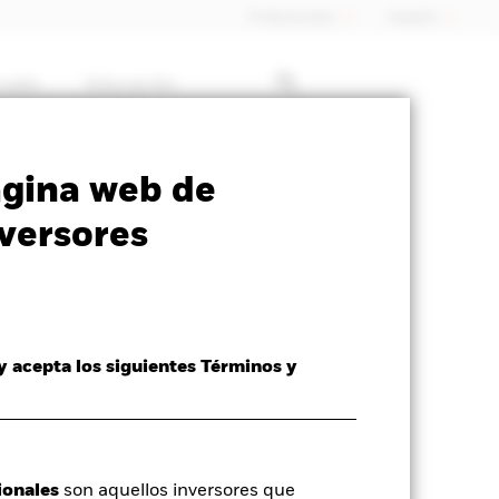
Profesionales
España
rcado
Educación
SFDR Web Disclosure
Download
ágina web de
versores
 y acepta los siguientes Términos y
ionales
son aquellos inversores que