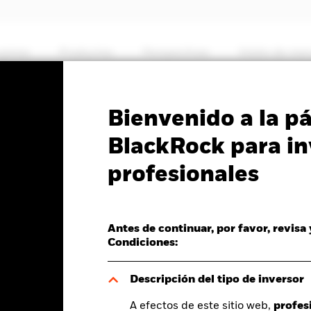
somos
Productos
Perspectivas
Visión de me
PRIIP KID
Ficha informativa
Prospectus
Bienvenido a la p
ing Markets Blended
BlackRock para in
profesionales
Antes de continuar, por favor, revisa
Condiciones:
del valor liquidativo a 07 ago 2026
Morningstar Rating
D 0,03 (0,22%)
Descripción del tipo de inversor
A efectos de este sitio web,
profes