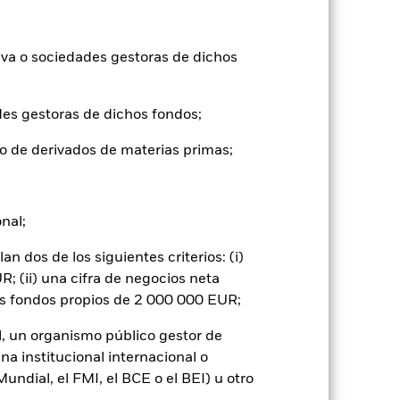
ntabilidad pasada no es un indicador
iva o sociedades gestoras de dichos
formas muy diferentes en el futuro.
o
), con reinversión de los ingresos
des gestoras de dichos fondos;
mentar o disminuir como resultado de
a divisa distinta de la utilizada para el
o de derivados de materias primas;
onal;
 dos de los siguientes criterios: (i)
; (ii) una cifra de negocios neta
os fondos propios de 2 000 000 EUR;
ignificativo en la rentabilidad de los
os que los valores de renta fija con mejor
l, un organismo público gestor de
iesgo.
Los mercados emergentes suelen
ores se encuentra un mayor «riesgo de
na institucional internacional o
ores o pagos debidos al Fondo, y también
ndial, el FMI, el BCE o el BEI) u otro
cia, las fluctuaciones en los tipos de