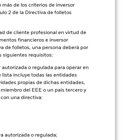
 más de los criterios de inversor
ulo 2 de la Directiva de folletos
d de cliente profesional en virtud de
mentos financieros e inversor
iva de folletos, una persona deberá por
 siguientes requisitos:
2022
2023
2024
2025
 autorizada o regulada para operar en
con limitaciones 1 (%)
lista incluye todas las entidades
vidades propias de dichas entidades,
 miembro del EEE o un país tercero y
2021
2022
2023
2024
2025
con una directiva:
-12,0
-11,2
14,5
3,2
17,7
-6,0
-15,3
12,2
1,4
17,0
ra autorizada o regulada;
tuales comisiones de entrada/salida