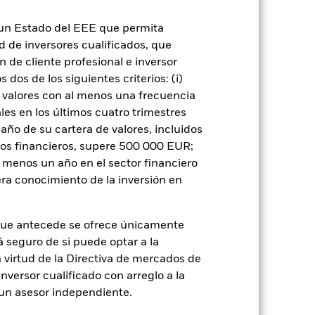
 del activo en que se basan y pueden
Fondo. El impacto sobre el Fondo puede
 a las empresas que participen en
n un Estado del EEE que permita
rso de inversión y afectar negativamente
ad de inversores cualificados, que
 o como contraparte de contratos
 de cliente profesional e inversor
de crédito: El emisor de un valor
 de capital.
dos de los siguientes criterios: (i)
Riesgo de liquidez: Una
ondo venda o compre las inversiones con
 valores con al menos una frecuencia
es en los últimos cuatro trimestres
amaño de su cartera de valores, incluidos
tos financieros, supere 500 000 EUR;
al menos un año en el sector financiero
ra conocimiento de la inversión en
rie
09 jul 2018
que antecede se ofrece únicamente
USD
á seguro de si puede optar a la
n virtud de la Directiva de mercados de
Renta fija
inversor cualificado con arreglo a la
Artículo 8 - ESG Caracteristicas
n un asesor independiente.
0,06%