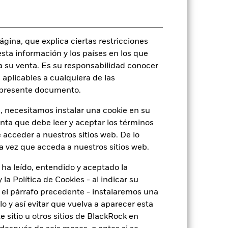
LU1817795609
USD 10.000.000,00
Acumulación
gina, que explica ciertas restricciones
esta información y los países en los que
UCITS
a su venta. Es su responsabilidad conocer
Global Emerging Markets Bond
 aplicables a cualquiera de las
Monetario diaria
l presente documento.
BG0X152
, necesitamos instalar una cookie en su
enta que debe leer y aceptar los términos
 acceder a nuestros sitios web. De lo
a vez que acceda a nuestros sitios web.
 ha leído, entendido y aceptado la
o
la Política de Cookies - al indicar su
el párrafo precedente - instalaremos una
 y así evitar que vuelva a aparecer esta
 sitio u otros sitios de BlackRock en
8,10%