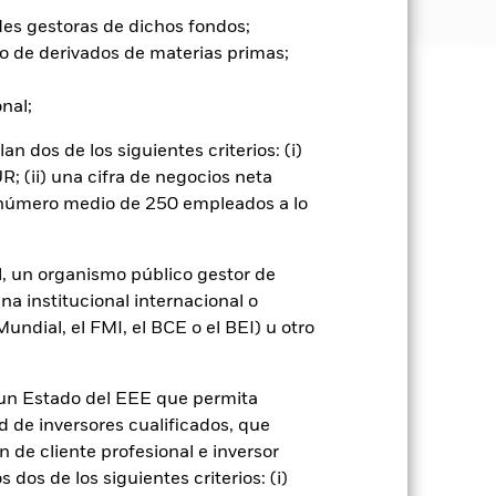
des gestoras de dichos fondos;
o de derivados de materias primas;
onal;
e ellas pueden subir o bajar, y no
 dos de los siguientes criterios: (i)
go de divisas. El uso de derivados
; (ii) una cifra de negocios neta
er») a otras clases de acciones del
n número medio de 250 empleados a lo
ara minimizar el riesgo de contagio
er un listado de todas las clases de
 «Hedged» en su nombre. Además, el
l, un organismo público gestor de
itud a la sociedad gestora del fondo.
na institucional internacional o
cibirá el 62,5% de los ingresos
ndial, el FMI, el BCE o el BEI) u otro
o de valores. Debido a que el
 esto ha quedado excluido de los
n un Estado del EEE que permita
ad de inversores cualificados, que
Mostrar menos
 de cliente profesional e inversor
dos de los siguientes criterios: (i)
Prospectus