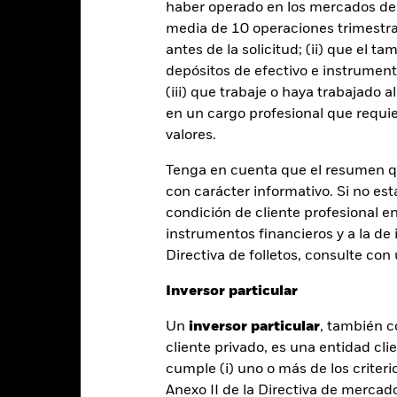
s Blended
haber operado en los mercados de
SFDR Web Disclosure
Download
media de 10 operaciones trimestral
Rentabilidad
antes de la solicitud; (ii) que el t
entabilidad
Datos clave
Gestores del fondo
depósitos de efectivo e instrumen
(iii) que trabaje o haya trabajado 
entabilidad
en un cargo profesional que requie
valores.
Año natural
Anualizada
Acumulada
Anual
Tenga en cuenta que el resumen 
ge: 2018-06-01 00:00:00 to 2026-07-31 00:00:00.
con carácter informativo. Si no est
: -40 to 80.
te gráfico muestra la rentabilidad del producto como el porcenta
condición de cliente profesional e
s 7 últimos años frente a su índice de referencia. Puede ayudarle 
instrumentos financieros y a la de 
oducto en el pasado y compararlo con su índice de referencia.
Directiva de folletos, consulte co
art
20
r chart with 2 data series.
Inversor particular
e chart has 1 X axis displaying categories.
e chart has 1 Y axis displaying Values. Range: -20 to 20.
Un
inversor particular
, también c
cliente privado, es una entidad cli
10
cumple (i) uno o más de los criterio
Anexo II de la Directiva de mercad