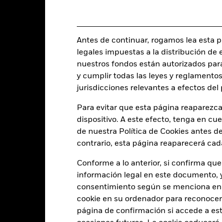
ESG custom index
ISIN
-
Inversión inicial mínima
0,00%
Uso de los ingresos
Antes de continuar, rogamos lea esta pá
0,00%
legales impuestas a la distribución de 
Estructura legal
nuestros fondos están autorizados par
USD 1.000,00
Categoría Morningstar
y cumplir todas las leyes y reglamentos
Luxemburgo
Frecuencia de negociación
jurisdicciones relevantes a efectos de
BlackRock (Luxembourg) S.A.
SEDOL
Para evitar que esta página reaparezca
Fecha de la operación + 3 días
dispositivo. A este efecto, tenga en cu
BGBLBX2
de nuestra Política de Cookies antes de
contrario, esta página reaparecerá cad
Conforme a lo anterior, si confirma que
Características del Fond
información legal en este documento, y 
consentimiento según se menciona en 
cookie en su ordenador para reconocerlo
página de confirmación si accede a este
173
Desviación típica (3 años)
a 31 jul 2026