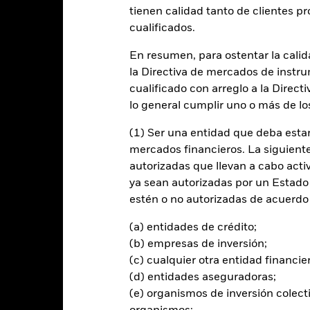
tienen calidad tanto de clientes p
cualificados.
entabilidad
Datos clave
Gestores del fondo
En resumen, para ostentar la calida
n
la Directiva de mercados de instru
cualificado con arreglo a la Direct
 la rentabilidad de su inversión a través de una combinación de reval
lo general cumplir uno o más de los
erente con los principios de inversión sostenible centrada en criter
(1) Ser una entidad que deba estar
mercados financieros. La siguiente 
testad para seleccionar las inversiones del Fondo, siempre y cuando:
autorizadas que llevan a cabo acti
 renta fija (RF) que forman parte del J.P. Morgan ESG Blended Emerg
ya sean autorizadas por un Estado
de RF emitidos por gobiernos, agencias gubernamentales y empresas q
estén o no autorizadas de acuerdo 
actividad económica en países con mercados emergentes, o que propo
e con fines de comparación de rentabilidad y gestión de riesgos, tal
(a) entidades de crédito;
referirá al J.P. Morgan Blended Emerging Market Bond Index (Sovere
(b) empresas de inversión;
SG en el universo de inversión del Fondo.
(c) cualquier otra entidad financie
(d) entidades aseguradoras;
G a la hora de seleccionar las inversiones y aplicará las Exclusiones 
 y como se describe en el folleto. Para obtener más información sobre 
(e) organismos de inversión colect
https://www.blackrock.com/baselinescreens.