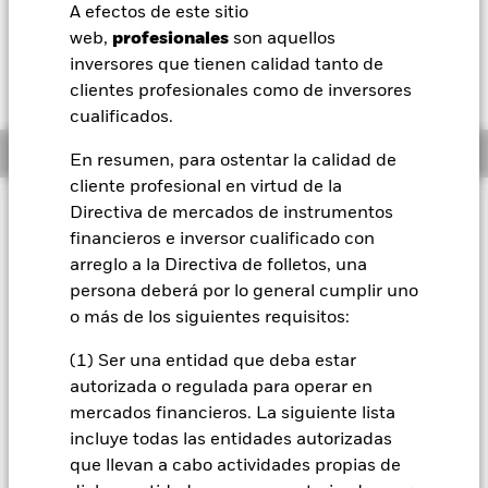
CZK -1,14 (-0,15%)
A efectos de este sitio
BlackRock
web,
profesionales
son aquellos
inversores que tienen calidad tanto de
iShares
clientes profesionales como de inversores
cualificados.
Aladdin
Información general
En resumen, para ostentar la calidad de
cliente profesional en virtud de la
Nuestra compañía
Directiva de mercados de instrumentos
INFORMACIÓN IMPORTANTE: Capital en Riesgo.
El valor
financieros e inversor cualificado con
de las inversiones y los ingresos derivados de ellas pueden
arreglo a la Directiva de folletos, una
subir o bajar, y no están garantizados. Es posible que los
persona deberá por lo general cumplir uno
inversores no recuperen la cantidad invertida originalmente.
o más de los siguientes requisitos:
Todas las clases de acciones con cobertura de divisas de este
fondo utilizan derivados para cubrir el riesgo de divisas. El
(1) Ser una entidad que deba estar
uso de derivados para una clase de acciones podría conllevar
autorizada o regulada para operar en
un posible riesgo de contagio (también denominado «spill-
mercados financieros. La siguiente lista
over») a otras clases de acciones del fondo. La sociedad
incluye todas las entidades autorizadas
gestora del fondo se asegurará de que se dispone de los
que llevan a cabo actividades propias de
procedimientos adecuados para minimizar el riesgo de