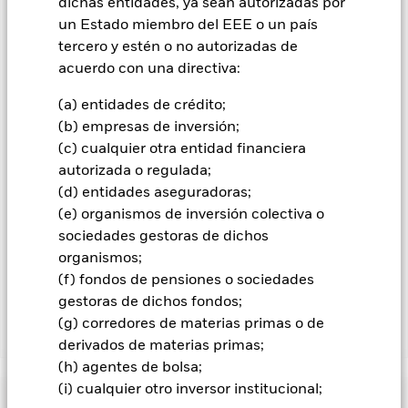
contagio a otras clases de acciones. En el menú desplegable
dichas entidades, ya sean autorizadas por
que figura justo debajo del nombre del fondo, podrá ver un
un Estado miembro del EEE o un país
listado de todas las clases de acciones del fondo: las clases de
tercero y estén o no autorizadas de
acciones con cobertura de divisas se identifican mediante la
acuerdo con una directiva:
palabra «Hedged» en su nombre. Además, el listado
completo de todas las clases de acciones con cobertura de
(a) entidades de crédito;
divisas está disponible mediante solicitud a la sociedad
(b) empresas de inversión;
gestora del fondo.
(c) cualquier otra entidad financiera
En la medida en que el Fondo opere en préstamos de valores
autorizada o regulada;
para reducir los gastos, el propio Fondo percibirá el 62,5% de
(d) entidades aseguradoras;
los ingresos asociadas que se generen, y el 37,5% restante se
(e) organismos de inversión colectiva o
recibirá por BlackRock en calidad de agente de préstamo de
sociedades gestoras de dichos
valores. Debido a que el reparto de los ingresos por préstamos
organismos;
de valores no incrementa los costes de funcionamiento del
Fondo, esto ha quedado excluido de los gastos corrientes.
(f) fondos de pensiones o sociedades
gestoras de dichos fondos;
(g) corredores de materias primas o de
Mostrar menos
derivados de materias primas;
BGF US Dollar Bond Fund
(h) agentes de bolsa;
(i) cualquier otro inversor institucional;
Rentabilidad