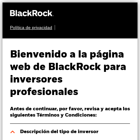
Política de privacidad
Quiénes somos
RENTA FIJA
BGF US Dollar Bond
Productos
Bienvenido a la página
Fund
Perspectivas
web de BlackRock para
inversores
Visión de mercado
profesionales
Educación
Antes de continuar, por favor, revisa y acepta los
Profesionales
Valor liquidativo a 05 ago 2026
siguientes Términos y Condiciones:
CZK 735,11
52 Semanas: 716,63 - 758,01
España
Descripción del tipo de inversor
Change location
Variación del valor liquidativo a 05 ago 2026