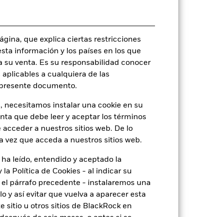
Fecha de la operación + 3 días
BSMDA2U
gina, que explica ciertas restricciones
esta información y los países en los que
a su venta. Es su responsabilidad conocer
 aplicables a cualquiera de las
o
l presente documento.
, necesitamos instalar una cookie en su
enta que debe leer y aceptar los términos
 acceder a nuestros sitios web. De lo
4,42%
a vez que acceda a nuestros sitios web.
1,74
 ha leído, entendido y aceptado la
la Política de Cookies - al indicar su
3,70
el párrafo precedente - instalaremos una
 y así evitar que vuelva a aparecer esta
o
4,66
 sitio u otros sitios de BlackRock en