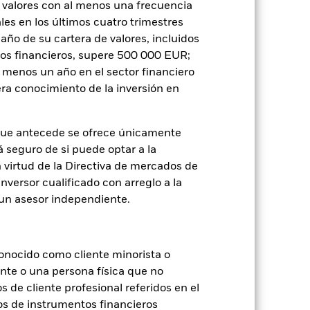
 valores con al menos una frecuencia
es en los últimos cuatro trimestres
amaño de su cartera de valores, incluidos
Holdings
Literatura
tos financieros, supere 500 000 EUR;
al menos un año en el sector financiero
ra conocimiento de la inversión en
que antecede se ofrece únicamente
de pérdidas o ganancias por año
á seguro de si puede optar a la
n virtud de la Directiva de mercados de
inversor cualificado con arreglo a la
n un asesor independiente.
onocido como cliente minorista o
ente o una persona física que no
s de cliente profesional referidos en el
os de instrumentos financieros