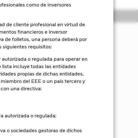
rofesionales como de inversores
Holdings
Literatura
d de cliente profesional en virtud de
mentos financieros e inversor
iva de folletos, una persona deberá por
 los rendimientos, por medio de una
 siguientes requisitos:
tiene un nivel defensivo de riesgo e
 autorizada o regulada para operar en
orativo (ESG).
lista incluye todas las entidades
 incluir valores de renta variable
vidades propias de dichas entidades,
es relacionados con RF, activos
 miembro del EEE o un país tercero y
mercado monetario (IMM) (es decir,
con una directiva:
yen instrumentos financieros derivados
s clases de activos se logrará
ue invierte en una cartera
 activa y pasiva, así como otros
ra autorizada o regulada;
cribe en el folleto.
iva o sociedades gestoras de dichos