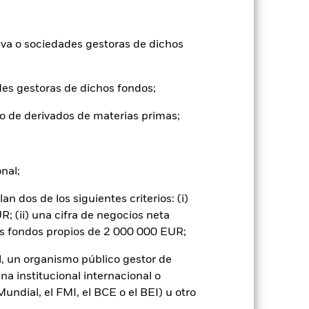
ntabilidad pasada no es un indicador
formas muy diferentes en el futuro.
o
iva o sociedades gestoras de dichos
), con reinversión de los ingresos
mentar o disminuir como resultado de
a divisa distinta de la utilizada para el
des gestoras de dichos fondos;
o de derivados de materias primas;
onal;
 dos de los siguientes criterios: (i)
gnificativo en la rentabilidad de los
; (ii) una cifra de negocios neta
vel de riesgo.
El valor de los títulos de
os del mercado bursátil. Entre otros
os fondos propios de 2 000 000 EUR;
y los hechos societarios de importancia.
riterios ESG. Este filtro ESG podría
l, un organismo público gestor de
mpara con un fondo sin dicho filtro.
 o como contraparte de contratos
na institucional internacional o
de crédito: El emisor de un valor
ndial, el FMI, el BCE o el BEI) u otro
 de capital.
Riesgo de liquidez: Una