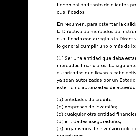
tienen calidad tanto de clientes p
cualificados.
entabilidad
Datos clave
Gestores del fondo
En resumen, para ostentar la calida
n
la Directiva de mercados de instru
cualificado con arreglo a la Direct
ntabilidad de su inversión, teniendo en cuenta tanto el capital como
lo general cumplir uno o más de los
 que integra una asignación estratégica y táctica, al tiempo que man
(1) Ser una entidad que deba estar
rincipios de inversión medioambientales, sociales y de gobierno corp
mercados financieros. La siguiente 
ción indirecta a un amplio abanico de clases de activos, que podrían
autorizadas que llevan a cabo acti
a renta variable (ARV), títulos de renta fija (RF) (como bonos), valor
ya sean autorizadas por un Estado
asimilables a efectivo. Los títulos de RF incluyen instrumentos del 
estén o no autorizadas de acuerdo 
orto plazo). Los valores ARV y los valores relacionados con RF inclu
cios se basan en uno o más activos subyacentes). La exposición a esta
(a) entidades de crédito;
rticipaciones de una cartera de planes de inversión colectiva (CIS) q
(b) empresas de inversión;
abe incluir fondos cotizados (ETF, por sus siglas en inglés) de gestión
(c) cualquier otra entidad financie
filial del grupo BlackRock.
(d) entidades aseguradoras;
irán de acuerdo con lo establecido en su política ESG, tal como se des
(e) organismos de inversión colect