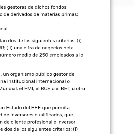
des gestoras de dichos fondos;
o de derivados de materias primas;
e ellas pueden subir o bajar, y no
onal;
go de divisas. El uso de derivados
 dos de los siguientes criterios: (i)
er») a otras clases de acciones del
; (ii) una cifra de negocios neta
ara minimizar el riesgo de contagio
n número medio de 250 empleados a lo
er un listado de todas las clases de
 «Hedged» en su nombre. Además, el
itud a la sociedad gestora del fondo.
l, un organismo público gestor de
cibirá el 62,5% de los ingresos
na institucional internacional o
o de valores. Debido a que el
ndial, el FMI, el BCE o el BEI) u otro
 esto ha quedado excluido de los
n un Estado del EEE que permita
Mostrar menos
ad de inversores cualificados, que
 de cliente profesional e inversor
spectus
SFDR Web Disclosure
dos de los siguientes criterios: (i)