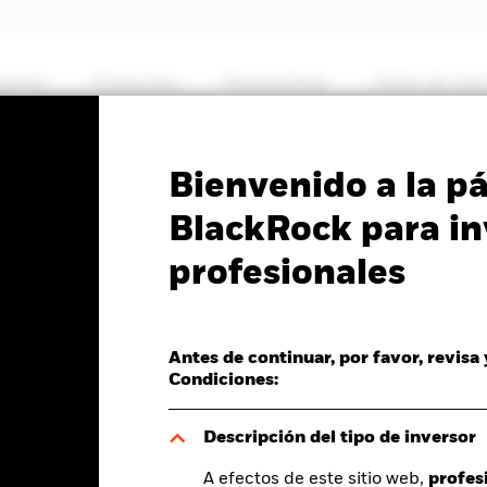
somos
Productos
Perspectivas
Visión de me
PRIIP KID
Ficha informativa
Prospectus
Bienvenido a la p
 MyMap Plus Defensive
BlackRock para in
profesionales
Antes de continuar, por favor, revisa
Condiciones:
del valor liquidativo a 07 ago 2026
Morningstar Rating
D 0,12 (0,08%)
Descripción del tipo de inversor
A efectos de este sitio web,
profes