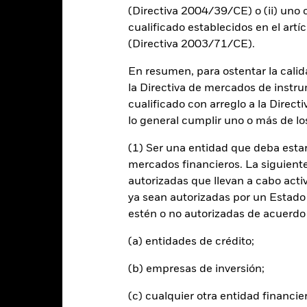
0
(Directiva 2004/39/CE) o (ii) uno o
cualificado establecidos en el artíc
-5
(Directiva 2003/71/CE).
-10
En resumen, para ostentar la calida
la Directiva de mercados de instru
-15
cualificado con arreglo a la Direct
2016
2017
2018
2019
2020
2021
lo general cumplir uno o más de los
Rentabilidad total (%)
(1) Ser una entidad que deba estar
d of interactive chart.
Durante este periodo, la rentabilidad se logró en unas circuns
mercados financieros. La siguiente 
autorizadas que llevan a cabo acti
l 18 ago 2022, el Fondo cambió su nombre y/o su objetivo y política 
ya sean autorizadas por un Estado
2016
estén o no autorizadas de acuerdo 
2017
2018
2019
2020
entabilidad total (%)
(a) entidades de crédito;
4,2
4,9
-1,9
13,9
-0,2
USD
(b) empresas de inversión;
 rentabilidad se indica tras deducir los gastos corrientes. Las even
edan excluidas del cálculo.
(c) cualquier otra entidad financie