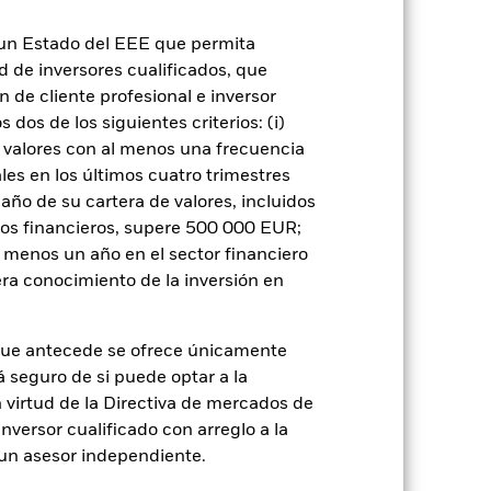
ondo venda o compre las inversiones con
n un Estado del EEE que permita
ad de inversores cualificados, que
 de cliente profesional e inversor
dos de los siguientes criterios: (i)
 valores con al menos una frecuencia
es en los últimos cuatro trimestres
rie
30 sept 2015
amaño de su cartera de valores, incluidos
tos financieros, supere 500 000 EUR;
USD
al menos un año en el sector financiero
Multiactivo
ra conocimiento de la inversión en
5,00%
1,00%
que antecede se ofrece únicamente
0,00%
á seguro de si puede optar a la
n virtud de la Directiva de mercados de
USD 1.000,00
inversor cualificado con arreglo a la
Luxemburgo
n un asesor independiente.
BlackRock (Luxembourg) S.A.