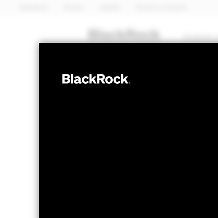
BlackRock
iShares
Aladdin
Nuestra compañía
Quiénes 
MULTIACTIVO
BSF BlackRock
Fund
Valor liquidativo a 07 ago 2026
Variación 
USD 143,29
US
52 Semanas: 132,99 - 143,30