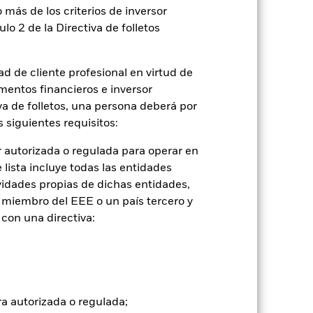
 más de los criterios de inversor
ulo 2 de la Directiva de folletos
d de cliente profesional en virtud de
mentos financieros e inversor
iva de folletos, una persona deberá por
2022
2023
2024
2025
 siguientes requisitos:
 autorizada o regulada para operar en
tancias que ya no están vigentes.
lista incluye todas las entidades
vidades propias de dichas entidades,
de inversión.
 miembro del EEE o un país tercero y
con una directiva:
2021
2022
2023
2024
2025
4,0
-11,9
6,9
6,1
7,6
tuales comisiones de entrada/salida
ra autorizada o regulada;