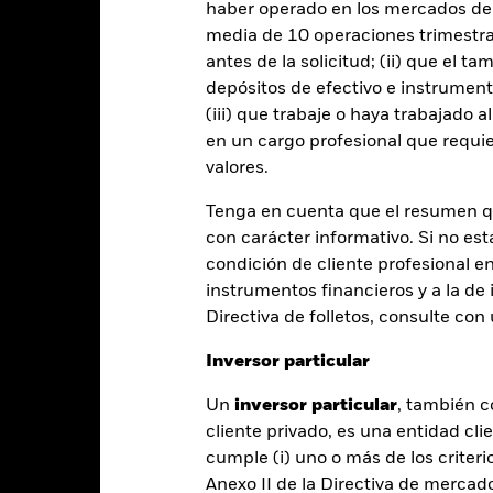
Download
haber operado en los mercados de
Rentabilidad
media de 10 operaciones trimestral
antes de la solicitud; (ii) que el t
entabilidad
Datos clave
Gestores del fondo
depósitos de efectivo e instrumen
entabilidad
(iii) que trabaje o haya trabajado 
en un cargo profesional que requie
valores.
Año natural
Anualizada
Acumulada
Anual
ge: 2015-08-01 00:00:00 to 2026-07-31 00:00:00.
Tenga en cuenta que el resumen 
: 0 to 60.
te gráfico muestra la rentabilidad del fondo como el porcentaje 
con carácter informativo. Si no est
rante los últimos 10 años.
condición de cliente profesional e
instrumentos financieros y a la de 
art
20
r chart with 10 bars.
Directiva de folletos, consulte co
e chart has 1 X axis displaying categories.
e chart has 1 Y axis displaying Values. Range: -15 to 20.
15
Inversor particular
10
Un
inversor particular
, también c
cliente privado, es una entidad cli
5
cumple (i) uno o más de los criterio
alues
Anexo II de la Directiva de mercad