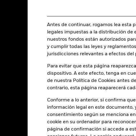
UCITS
Ciclo de liquidación
USD Cautious Allocation
Ticker Bloomberg
Monetario diaria
Antes de continuar, rogamos lea esta pá
BYXJLF3
legales impuestas a la distribución de 
nuestros fondos están autorizados par
y cumplir todas las leyes y reglamentos
Características del Fond
jurisdicciones relevantes a efectos de
Para evitar que esta página reaparezca
dispositivo. A este efecto, tenga en cu
de nuestra Política de Cookies antes de
0
Desviación típica (3 años)
a 31 jul 2026
contrario, esta página reaparecerá cad
16,88
Ratio precio/valor contable
Conforme a lo anterior, si confirma que
a 06 ago 2026
información legal en este documento, y 
2,88
Duración modificada
consentimiento según se menciona en 
a 06 ago 2026
cookie en su ordenador para reconocerlo
3,69
Vencimiento medio ponderad
página de confirmación si accede a este
a 06 ago 2026