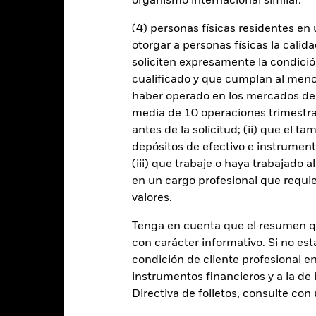
de compradores y vendedores es insuficiente para permitir que el F
organismo internacional similar.
(4) personas físicas residentes e
otorgar a personas físicas la calid
Datos clave
soliciten expresamente la condición
cualificado y que cumplan al menos 
haber operado en los mercados de
media de 10 operaciones trimestral
EUR 217.660.405
Fecha de lanzamiento de la se
antes de la solicitud; (ii) que el t
depósitos de efectivo e instrumen
Share Class Currency
(iii) que trabaje o haya trabajado 
10 abr 2015
Clase de activo
en un cargo profesional que requie
EUR
Comisión inicial
valores.
rtículo 8 - ESG Caracteristicas
Porcentaje de gastos
Tenga en cuenta que el resumen 
1,13%
Comisión de rentabilidad
con carácter informativo. Si no est
LU1298142255
condición de cliente profesional e
Inversión mínima posterior
USD 5.000,00
instrumentos financieros y a la de 
Domicilio
Directiva de folletos, consulte co
Acumulación
Gestora del fondo