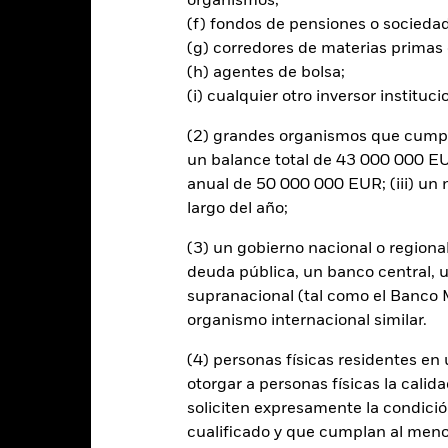
organismos;
(f) fondos de pensiones o socieda
(g) corredores de materias primas 
(h) agentes de bolsa;
al en Riesgo.
El valor de las inversiones y los ingresos derivados d
(i) cualquier otro inversor instituci
os inversores no recuperen la cantidad invertida originalmente.
rtura de divisas de este fondo utilizan derivados para cubrir el ries
(2) grandes organismos que cumplan
onllevar un posible riesgo de contagio (también denominado «spill-ov
un balance total de 43 000 000 EUR
o se asegurará de que se dispone de los procedimientos adecuados p
anual de 50 000 000 EUR; (iii) u
nú desplegable que figura justo debajo del nombre del fondo, podrá v
largo del año;
cciones con cobertura de divisas se identifican mediante la palabra
 de acciones con cobertura de divisas está disponible mediante solic
(3) un gobierno nacional o regiona
en préstamos de valores para reducir los gastos, el propio Fondo per
deuda pública, un banco central, u
% restante se recibirá por BlackRock en calidad de agente de préstam
supranacional (tal como el Banco Mu
os de valores no incrementa los costes de funcionamiento del Fondo,
organismo internacional similar.
(4) personas físicas residentes e
otorgar a personas físicas la calid
soliciten expresamente la condición
PRIIP KID
Ficha informativa
Pro
s Defensive
cualificado y que cumplan al menos 