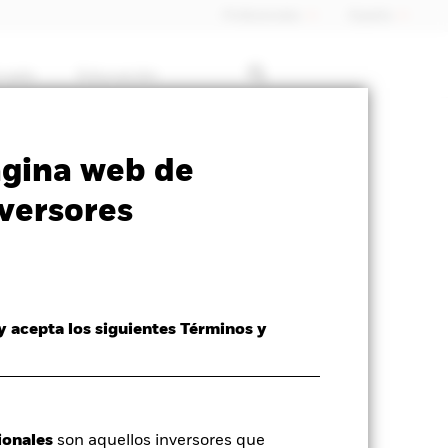
Profesionales
España
rcado
Educación
SFDR Web Disclosure
Download
ágina web de
versores
 y acepta los siguientes Términos y
ionales
son aquellos inversores que