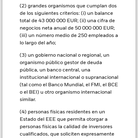
(2) grandes organismos que cumplan dos
INFORMACIÓN IMPORTANTE: Capital en Riesgo.
El valor
de los siguientes criterios: (i) un balance
de las inversiones y los ingresos derivados de ellas pueden
total de 43 000 000 EUR; (ii) una cifra de
subir o bajar, y no están garantizados. Es posible que los
negocios neta anual de 50 000 000 EUR;
inversores no recuperen la cantidad invertida originalmente.
(iii) un número medio de 250 empleados a
Todas las clases de acciones con cobertura de divisas de este
lo largo del año;
fondo utilizan derivados para cubrir el riesgo de divisas. El
uso de derivados para una clase de acciones podría conllevar
(3) un gobierno nacional o regional, un
un posible riesgo de contagio (también denominado «spill-
organismo público gestor de deuda
over») a otras clases de acciones del fondo. La sociedad
pública, un banco central, una
gestora del fondo se asegurará de que se dispone de los
procedimientos adecuados para minimizar el riesgo de
institucional internacional o supranacional
contagio a otras clases de acciones. En el menú desplegable
(tal como el Banco Mundial, el FMI, el BCE
que figura justo debajo del nombre del fondo, podrá ver un
o el BEI) u otro organismo internacional
listado de todas las clases de acciones del fondo: las clases de
similar.
acciones con cobertura de divisas se identifican mediante la
palabra «Hedged» en su nombre. Además, el listado
(4) personas físicas residentes en un
completo de todas las clases de acciones con cobertura de
Estado del EEE que permita otorgar a
divisas está disponible mediante solicitud a la sociedad
personas físicas la calidad de inversores
gestora del fondo.
cualificados, que soliciten expresamente