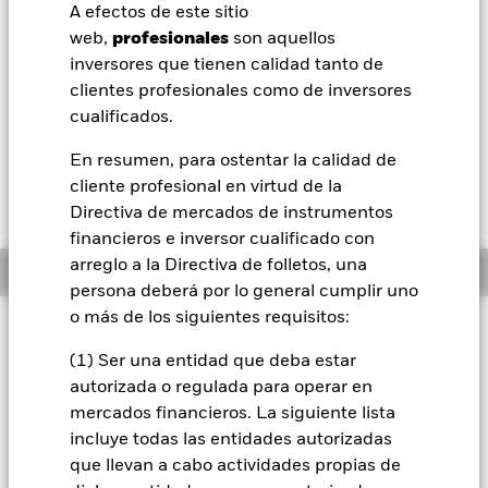
52 Semanas: 103,44 - 109,88
A efectos de este sitio
BlackRock
web,
profesionales
son aquellos
Variación del valor liquidativo a 07 ago 2026
EUR 0,09 (0,08%)
inversores que tienen calidad tanto de
iShares
clientes profesionales como de inversores
Morningstar Rating
cualificados.
Aladdin
En resumen, para ostentar la calidad de
cliente profesional en virtud de la
Nuestra compañía
Directiva de mercados de instrumentos
financieros e inversor cualificado con
arreglo a la Directiva de folletos, una
Información general
persona deberá por lo general cumplir uno
o más de los siguientes requisitos:
Filosofía de inversión
(1) Ser una entidad que deba estar
El Fondo pretende proporcionar una rentabilidad de su
inversión a través de una combinación de revalorización del
autorizada o regulada para operar en
capital y rendimientos, con un nivel de riesgo defensivo y de
mercados financieros. La siguiente lista
forma coherente con los principios medioambientales,
incluye todas las entidades autorizadas
sociales y de gobierno corporativo (ESG) aplicados a la
que llevan a cabo actividades propias de
inversión. El Fondo tratará de conseguir su objetivo de