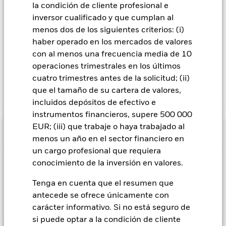
En la medida en que el Fondo opere en préstamos de valores
la condición de cliente profesional e
para reducir los gastos, el propio Fondo percibirá el 62,5% de
inversor cualificado y que cumplan al
los ingresos asociadas que se generen, y el 37,5% restante se
menos dos de los siguientes criterios: (i)
recibirá por BlackRock en calidad de agente de préstamo de
haber operado en los mercados de valores
valores. Debido a que el reparto de los ingresos por préstamos
de valores no incrementa los costes de funcionamiento del
con al menos una frecuencia media de 10
Fondo, esto ha quedado excluido de los gastos corrientes.
operaciones trimestrales en los últimos
cuatro trimestres antes de la solicitud; (ii)
que el tamaño de su cartera de valores,
Mostrar menos
incluidos depósitos de efectivo e
BSF BlackRock MyMap Plus Defensive Fund
instrumentos financieros, supere 500 000
EUR; (iii) que trabaje o haya trabajado al
Rentabilidad
menos un año en el sector financiero en
un cargo profesional que requiera
Gráfico de rendimiento
Datos clave
conocimiento de la inversión en valores.
El riesgo de crédito, los cambios en los tipos de interés y/o los
impagos de los emisores tendrán un impacto significativo en
la rentabilidad de los títulos de renta fija. Las rebajas de la
Tenga en cuenta que el resumen que
Ver gráfico completo
Características del Fondo
calificación de solvencia potenciales o reales pueden
Activos netos del Fondo
EUR 217.660.405
antecede se ofrece únicamente con
incrementar el nivel de riesgo.
Riesgo de divisas: El Fondo
a 07 ago 2026
invierte en otras divisas. En consecuencia, las fluctuaciones
Indicador de riesgo
carácter informativo. Si no está seguro de
en los tipos de cambio afectarán al valor de la inversión.
El
Número de posiciones
0
Fecha de lanzamiento del
10 abr 2015
si puede optar a la condición de cliente
valor de los títulos de renta variable y los títulos relacionados
a 06 ago 2026