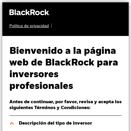
Política de privacidad
Quiénes somos
MULTIACTIVO
BSF BlackRock
Productos
Bienvenido a la página
MyMap Plus
Perspectivas
web de BlackRock para
Defensive Fund
inversores
Visión de mercado
profesionales
Educación
Antes de continuar, por favor, revisa y acepta los
Profesionales
siguientes Términos y Condiciones:
Valor liquidativo a 07 ago 2026
España
Descripción del tipo de inversor
EUR 109,44
Change location