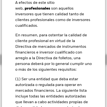
52 Semanas: 141,99 - 153,91
A efectos de este sitio
BlackRock
web,
profesionales
son aquellos
Variación del valor liquidativo a 07 ago 2026
USD 0,13 (0,08%)
inversores que tienen calidad tanto de
iShares
clientes profesionales como de inversores
Morningstar Rating
cualificados.
Aladdin
En resumen, para ostentar la calidad de
cliente profesional en virtud de la
Nuestra compañía
Directiva de mercados de instrumentos
financieros e inversor cualificado con
arreglo a la Directiva de folletos, una
Información general
persona deberá por lo general cumplir uno
o más de los siguientes requisitos:
Filosofía de inversión
(1) Ser una entidad que deba estar
El Fondo pretende proporcionar una rentabilidad de su
inversión a través de una combinación de revalorización del
autorizada o regulada para operar en
capital y rendimientos, con un nivel de riesgo defensivo y de
mercados financieros. La siguiente lista
forma coherente con los principios medioambientales,
incluye todas las entidades autorizadas
sociales y de gobierno corporativo (ESG) aplicados a la
que llevan a cabo actividades propias de
inversión. El Fondo tratará de conseguir su objetivo de