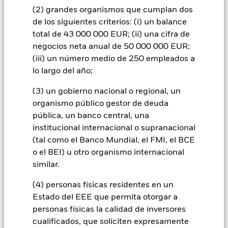
(2) grandes organismos que cumplan dos
INFORMACIÓN IMPORTANTE: Capital en Riesgo.
El valor
de los siguientes criterios: (i) un balance
de las inversiones y los ingresos derivados de ellas pueden
total de 43 000 000 EUR; (ii) una cifra de
subir o bajar, y no están garantizados. Es posible que los
negocios neta anual de 50 000 000 EUR;
inversores no recuperen la cantidad invertida originalmente.
(iii) un número medio de 250 empleados a
Todas las clases de acciones con cobertura de divisas de este
lo largo del año;
fondo utilizan derivados para cubrir el riesgo de divisas. El
uso de derivados para una clase de acciones podría conllevar
(3) un gobierno nacional o regional, un
un posible riesgo de contagio (también denominado «spill-
organismo público gestor de deuda
over») a otras clases de acciones del fondo. La sociedad
pública, un banco central, una
gestora del fondo se asegurará de que se dispone de los
procedimientos adecuados para minimizar el riesgo de
institucional internacional o supranacional
contagio a otras clases de acciones. En el menú desplegable
(tal como el Banco Mundial, el FMI, el BCE
que figura justo debajo del nombre del fondo, podrá ver un
o el BEI) u otro organismo internacional
listado de todas las clases de acciones del fondo: las clases de
similar.
acciones con cobertura de divisas se identifican mediante la
palabra «Hedged» en su nombre. Además, el listado
(4) personas físicas residentes en un
completo de todas las clases de acciones con cobertura de
Estado del EEE que permita otorgar a
divisas está disponible mediante solicitud a la sociedad
personas físicas la calidad de inversores
gestora del fondo.
cualificados, que soliciten expresamente