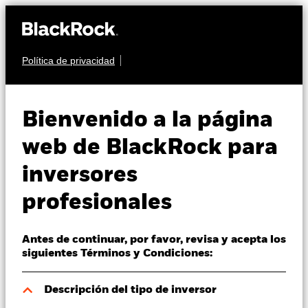
Política de privacidad
Quiénes somos
MULTIACTIVO
BSF BlackRock
Productos
Bienvenido a la página
MyMap Plus
Perspectivas
web de BlackRock para
Defensive Fund
inversores
Visión de mercado
profesionales
Educación
Antes de continuar, por favor, revisa y acepta los
Profesionales
siguientes Términos y Condiciones:
Valor liquidativo a 07 ago 2026
España
Descripción del tipo de inversor
USD 153,91
Change location