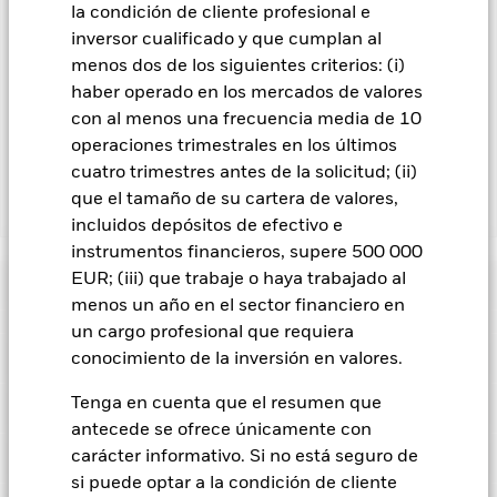
En la medida en que el Fondo opere en préstamos de valores
la condición de cliente profesional e
para reducir los gastos, el propio Fondo percibirá el 62,5% de
inversor cualificado y que cumplan al
los ingresos asociadas que se generen, y el 37,5% restante se
menos dos de los siguientes criterios: (i)
recibirá por BlackRock en calidad de agente de préstamo de
haber operado en los mercados de valores
valores. Debido a que el reparto de los ingresos por préstamos
de valores no incrementa los costes de funcionamiento del
con al menos una frecuencia media de 10
Fondo, esto ha quedado excluido de los gastos corrientes.
operaciones trimestrales en los últimos
cuatro trimestres antes de la solicitud; (ii)
que el tamaño de su cartera de valores,
Mostrar menos
incluidos depósitos de efectivo e
BSF BlackRock MyMap Plus Defensive Fund
instrumentos financieros, supere 500 000
EUR; (iii) que trabaje o haya trabajado al
Rentabilidad
menos un año en el sector financiero en
un cargo profesional que requiera
Gráfico de rendimiento
Datos clave
conocimiento de la inversión en valores.
El riesgo de crédito, los cambios en los tipos de interés y/o los
impagos de los emisores tendrán un impacto significativo en
la rentabilidad de los títulos de renta fija. Las rebajas de la
Tenga en cuenta que el resumen que
Ver gráfico completo
Características del Fondo
calificación de solvencia potenciales o reales pueden
Activos netos del Fondo
EUR 217.660.405
antecede se ofrece únicamente con
incrementar el nivel de riesgo.
El valor de los títulos de renta
a 07 ago 2026
Rentabilidad
variable y los títulos relacionados con la renta variable se
Indicador de riesgo
carácter informativo. Si no está seguro de
puede ver afectado por los movimientos diarios del mercado
Número de posiciones
0
Fecha de lanzamiento del
10 abr 2015
si puede optar a la condición de cliente
bursátil. Entre otros factores que influyen están los
a 07 ago 2026