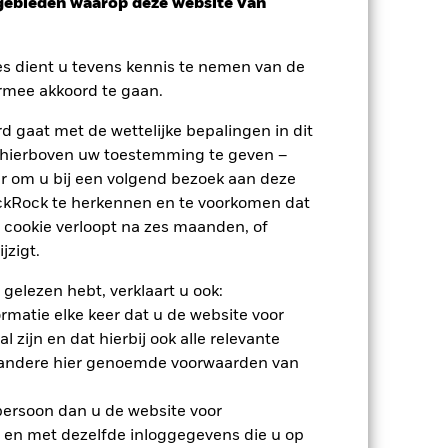
sgebieden waarop deze website van
es dient u tevens kennis te nemen van de
rmee akkoord te gaan.
 gaat met de wettelijke bepalingen in dit
 hierboven uw toestemming te geven –
r om u bij een volgend bezoek aan deze
ackRock te herkennen en te voorkomen dat
 cookie verloopt na zes maanden, of
jzigt.
 gelezen hebt, verklaart u ook:
rmatie elke keer dat u de website voor
 zijn en dat hierbij ook alle relevante
 andere hier genoemde voorwaarden van
nden
 persoon dan u de website voor
 en met dezelfde inloggegevens die u op
erlies of de winst per jaar over de