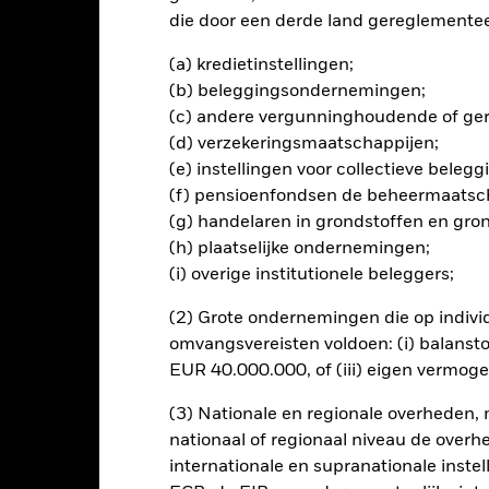
die door een derde land gereglementeer
(a) kredietinstellingen;
lrisico.
De waarde en het rendement van beleggingen kunnen dalen
ogelijk hun oorspronkelijke inleg.
(b) beleggingsondernemingen;
(c) andere vergunninghoudende of gere
 voorspelling, onderzoek of beleggingsadvies en vormt ook geen aan
(d) verzekeringsmaatschappijen;
f om enige beleggingsstrategie te volgen. BlackRock heeft niet over
(e) instellingen voor collectieve bele
 Om te verzekeren dat u begrijpt of een financieel product geschikt is
slissing om te beleggen dient uitsluitend gebaseerd te zijn op de i
(f) pensioenfondsen de beheermaatsc
t meest recente jaarverslag en de door een accountant goedgekeurde
(g) handelaren in grondstoffen en gro
countant goedgekeurde halfjaarverslag en de bijbehorende halfjaarr
(h) plaatselijke ondernemingen;
’s zoals beschreven in het prospectus en in de Essentiële Beleggersi
(i) overige institutionele beleggers;
in te winnen voordat u belegt.
(2) Grote ondernemingen die op indivi
en zekere mate van risico. De waarde van uw belegging en de gege
k fluctueren en het is niet zeker dat u uw oorspronkelijke inleg teru
omvangsvereisten voldoen: (i) balansto
r toekomstig rendement en dienen niet als enige criterium te worde
EUR 40.000.000, of (iii) eigen vermog
(3) Nationale en regionale overheden,
ing van dit fonds gebruiken derivaten om valutarisico's af te dekke
nationaal of regionaal niveau de overh
el besmettingsrisico (ook bekend als spill-over) voor andere aande
internationale en supranationale inste
s waarborgt dat er geschikte procedures worden gebruikt om het be