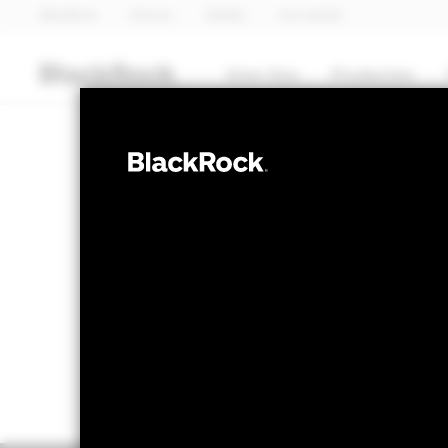
BlackRock
iShares
Aladdin
Ons bedrijf
Over Ons
Producten
MULTI-ASSET
BGF Global Mu
NAV per 06/aug/2026
Verandering
USD 17,32
USD
Variatie 52wk: 15,71 - 17,35