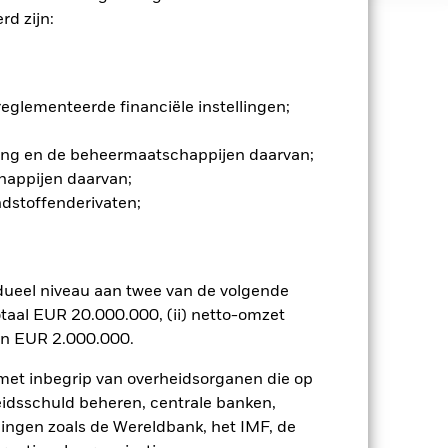
d zijn:
 en stijgen, en zijn niet
glementeerde financiële instellingen;
beveling, aanbieding of uitnodiging
wogen of een belegging past bij uw
gging en de beheermaatschappijen daarvan;
 voor u, moet u de Essentiële
nformatie in het prospectus, de
happijen daarvan;
 jaarrekening en het eventueel
ndstoffenderivaten;
ekening. Beleggers dienen kennis te
nformatie. We raden u ten sterkste
dueel niveau aan twee van de volgende
nereerde inkomsten kunnen als
gkrijgt. In het verleden behaalde
taal EUR 20.000.000, (ii) netto-omzet
n genomen bij de selectie van een
en EUR 2.000.000.
 met inbegrip van overheidsorganen die op
n. Het gebruik van derivaten voor
eidsschuld beheren, centrale banken,
lenklassen in het fonds betekenen.
llingen zoals de Wereldbank, het IMF, de
smettingsrisico voor andere