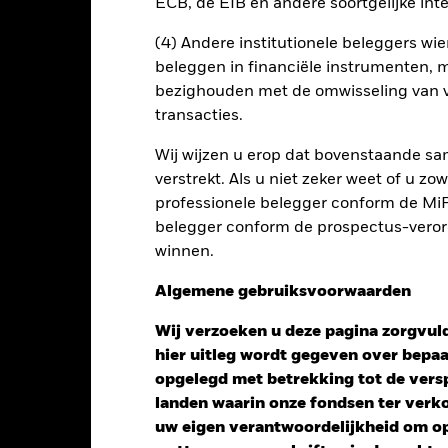
a het uitklapvakje direct onder de naam van het fonds, kunt u een li
ECB, de EIB en andere soortgelijke inte
met valutahedging worden aangegeven door het woord 'Hedged' in d
n alle aandelenklassen met valutahedging op aanvraag verkrijgbaar b
(4) Andere institutionele beleggers wier
beleggen in financiële instrumenten, m
bezighouden met de omwisseling van v
en uitleent om zijn kosten te reduceren, ontvangt het Fonds 62,5%
transacties.
oede aan BlackRock als effectenuitleenagent. Aangezien de verdel
en van het Fonds niet verhoogt, is deze niet in de lopende kosten 
Wij wijzen u erop dat bovenstaande sam
verstrekt. Als u niet zeker weet of u z
professionele belegger conform de MiFI
belegger conform de prospectus-verorde
PRIIP KID
Fac
ncome Fund
winnen.
Risicometer
nt
Kerngegevens
Managers
P
Algemene gebruiksvoorwaarden
Wij verzoeken u deze pagina zorgvuld
hier uitleg wordt gegeven over bepa
opgelegd met betrekking tot de versp
landen waarin onze fondsen ter ver
uw eigen verantwoordelijkheid om op 