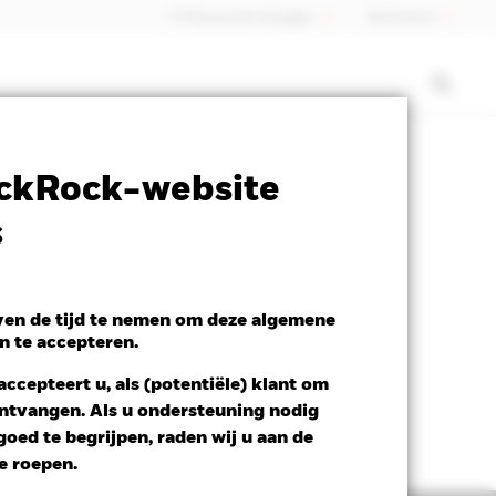
Professionele belegger
Nederland
ctsheet
Prospectus
Download
ckRock-website
s
even de tijd te nemen om deze algemene
n te accepteren.
ccepteert u, als (potentiële) klant om
 ontvangen. Als u ondersteuning nodig
oed te begrijpen, raden wij u aan de
te roepen.