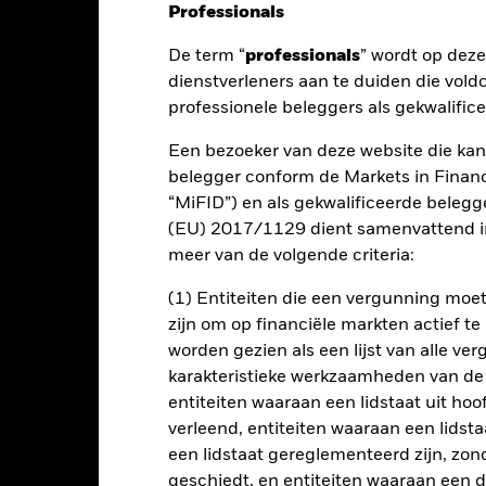
Professionals
nt
Kerngegevens
Managers
P
De term “
professionals
” wordt op dez
dienstverleners aan te duiden die vold
professionele beleggers als gekwalific
lde opbrengsten op uw belegging en daarnaast naar kapitaalgroei o
Een bezoeker van deze website die kan
ele scala aan activa waarin een ICBE-fonds kan beleggen, waaronder
belegger conform de Markets in Financi
 (zoals obligaties), fondsen, cash, deposito's en geldmarktinstrument
“MiFID”) en als gekwalificeerde beleg
(EU) 2017/1129 dient samenvattend in
meer van de volgende criteria:
activaklassen en de mate waarin het Fonds hierin belegt, kunnen zo
e factoren, naar goeddunken van de beleggingsadviseur (BA). De B
(1) Entiteiten die een vergunning mo
 uit de MSCI World Index (50%) en de Bloomberg Global Aggregat
zijn om op financiële markten actief t
m ervoor te zorgen dat het actieve risico (d.w.z. mate van afwijking 
worden gezien als een lijst van alle v
p de beleggingsdoelstelling en het beleggingsbeleid van het Fonds. D
mponenten of de weging van de Index. De BA kan ook naar goeddunk
karakteristieke werkzaamheden van de
e maken van specifieke beleggingskansen. De posities van de portef
entiteiten waaraan een lidstaat uit hoo
 de Index. De componenten van de Index (d.w.z. MSCI World Index 
verleend, entiteiten waaraan een lidsta
 worden vermeld in het marketingmateriaal met betrekking tot het 
een lidstaat gereglementeerd zijn, zonde
geschiedt, en entiteiten waaraan een 