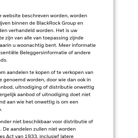
m te beoordelen hoe het product in het
ze website beschreven worden, worden
ijven binnen de BlackRock Group en
den verhandeld worden. Het is uw
 zijn van alle van toepassing zijnde
waarin u woonachtig bent. Meer informatie
ssentiële Beleggersinformatie of andere
ds.
om aandelen te kopen of te verkopen van
te genoemd worden, door wie dan ook in
bod, uitnodiging of distributie onwettig
ergelijk aanbod of uitnodiging doet niet
nd aan wie het onwettig is om een
.
nder niet beschikbaar voor distributie of
2022
2023
2024
2025
 De aandelen zullen niet worden
nchmark 1 (%)
s Act van 1933, inclusief latere