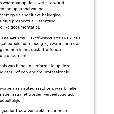
s waarnaar op deze website wordt
edaan op grond van het
eeft op de specifieke belegging
oudigd prospectus, Essentiële
ienlijk invloed op de prestaties van
elijke documentatie).
rhogen.
Valutarisico: Het Fonds belegt in
 waarde van aandelen en
. Tot de andere factoren die van
en aanzien van het witwassen van geld kan
 bedrijven.
Derivaten zijn zeer gevoelig
icatiedoeleinden nodig zijn wanneer u uw
 of winsten, wat leidt tot grotere
rige of complexe manier wordt
opgenomen in het desbetreffende
eldig document.
ptreden als tegenpartij voor afgeleide
et Fonds aangehouden effect is mogelijk
etekent dat er onvoldoende kopers of
nis van bepaalde informatie op deze
 adviseur of een andere professionele
worpen aan auteursrechten, waarbij alle
matie mag niet worden verveelvoudigd,
deeltelijk.
e goeder trouw verstrekt, maar noch
23/nov/2016