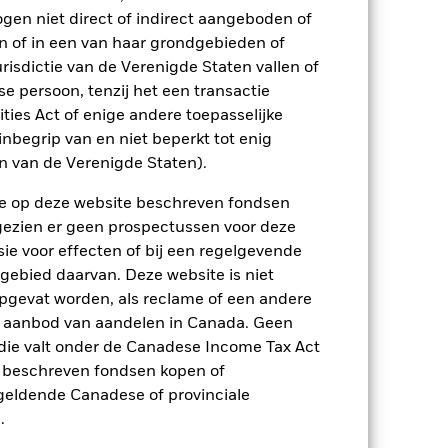
ogen niet direct of indirect aangeboden of
n of in een van haar grondgebieden of
2021
2022
2023
2024
2025
risdictie van de Verenigde Staten vallen of
 persoon, tenzij het een transactie
6,9
-12,2
11,0
7,4
11,9
rities Act of enige andere toepasselijke
nbegrip van en niet beperkt tot enig
9,8
-14,4
15,3
10,9
12,8
en van de Verenigde Staten).
p-/uitstapvergoedingen worden niet in
n de op deze website beschreven fondsen
ngezien er geen prospectussen voor deze
n.
In het verleden behaalde resultaten
ie voor effecten of bij een regelgevende
ten kunnen zich in de toekomst heel
 gebied daarvan. Deze website is niet
 in het verleden werd beheerd
pgevat worden, als reclame of een andere
arde (NIW), waarbij de bruto-inkomsten,
r aanbod van aandelen in Canada. Geen
ging kan stijgen of dalen als gevolg
e valuta dan die gebruikt in de
die valt onder de Canadese Income Tax Act
e beschreven fondsen kopen of
e geldende Canadese of provinciale
.