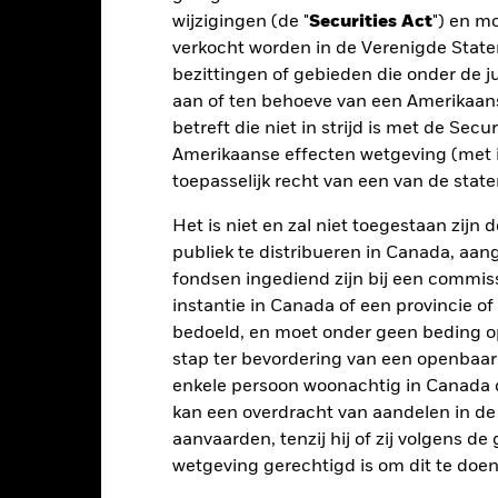
wijzigingen (de "
Securities Act
") en m
d of interactive chart.
verkocht worden in de Verenigde State
2016
2017
2018
2019
2020
bezittingen of gebieden die onder de ju
otaalrendement (%)
aan of ten behoeve van een Amerikaanse
9,8
-3,9
14,7
6,8
USD
betreft die niet in strijd is met de Secu
Amerikaanse effecten wetgeving (met i
eperkende benchmark
12,4
-3,4
17,8
11,5
1 (%) USD
toepasselijk recht van een van de stat
t rendement is weergegeven na aftrek van de lopende kosten. Insta
Het is niet en zal niet toegestaan zij
nmerking genomen bij de berekening.
publiek te distribueren in Canada, aa
 getoonde cijfers hebben betrekking op de prestaties in het verlede
fondsen ingediend zijn bij een commiss
rmen geen betrouwbare indicator voor toekomstige resultaten. Mark
instantie in Canada of een provincie of
ders ontwikkelen. Het kan u helpen om te beoordelen hoe het fonds
bedoeld, en moet onder geen beding o
 prestaties worden weergegeven op basis van de netto-inventariswa
stap ter bevordering van een openbaa
dien van toepassing, worden herbelegd. Het rendement van uw beleg
n valutaschommelingen als uw belegging wordt gedaan in een ander
enkele persoon woonachtig in Canada 
rekening van de prestaties in het verleden. Bron: Blackrock
kan een overdracht van aandelen in d
aanvaarden, tenzij hij of zij volgens d
wetgeving gerechtigd is om dit te doen