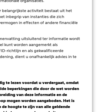
jst van alle aandelenklassen in het
rnationale organisaties.
e naam van de aandelenklasse.
ij de beheermaatschappij van het
 belangrijkste activiteit bestaat uit het
et inbegrip van instanties die zich
ermogen in effecten of andere financiële
 van de hiermee verbonden inkomsten
ing van opbrengsten uit
opgenomen.
envatting uitsluitend ter informatie wordt
Toon minder
owel kunt worden aangemerkt als
D-richtlijn en als gekwalificeerde
ning, dient u onafhankelijk advies in te
tsheet
Prospectus
Download
osities
Documenten
ig te lezen voordat u verdergaat, omdat
alde beperkingen die door de wet worden
reiding van deze informatie en de
koop mogen worden aangeboden. Het is
de hoogte te zijn van alle geldende