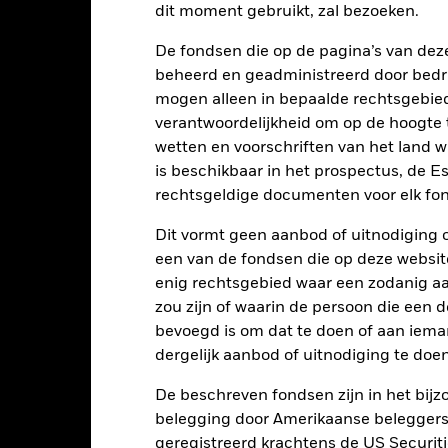
dit moment gebruikt, zal bezoeken.
gelopen 9 jaar vergeleken met de benchmark. Het kan u helpen o
rleden werd beheerd en het met de benchmark te vergelijken.
De fondsen die op de pagina’s van de
art
beheerd en geadministreerd door bedr
20
r chart with 2 data series.
mogen alleen in bepaalde rechtsgebie
e chart has 1 X axis displaying categories.
e chart has 1 Y axis displaying Values. Range: -20 to 20.
verantwoordelijkheid om op de hoogte te
wetten en voorschriften van het land 
10
is beschikbaar in het prospectus, de E
rechtsgeldige documenten voor elk fon
alues
0
Dit vormt geen aanbod of uitnodiging 
een van de fondsen die op deze websi
enig rechtsgebied waar een zodanig aan
zou zijn of waarin de persoon die een d
-10
bevoegd is om dat te doen of aan iema
dergelijk aanbod of uitnodiging te doen
-20
De beschreven fondsen zijn in het bijzo
2016
2017
2018
2019
2020
2021
belegging door Amerikaanse beleggers.
Totaalrendement (%)
Beperkende be
geregistreerd krachtens de US Securitie