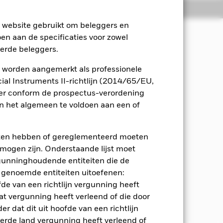
osities
Documenten
e website gebruikt om beleggers en
oen aan de specificaties voor zowel
eerde beleggers.
p lange termijn.
 worden aangemerkt als professionele
 effecten met een aandelenkarakter
al Instruments II-richtlijn (2014/65/EU,
en (d.w.z. schuldeffecten met korte
ger conform de prospectus-verordening
 het algemeen te voldoen aan een of
nder beperking variëren, afhankelijk
A kan zich richten op een
eten hebben of gereglementeerd moeten
e Bond Index USD Hedged (50%) (de
e mogen zijn. Onderstaande lijst moet
van de Index) dat het Fonds neemt, op
ergunninghoudende entiteiten die de
e BA is bij de selectie van
en beleggen in effecten die niet in
 genoemde entiteiten uitoefenen:
euille van het Fonds zullen naar
fde van een richtlijn vergunning heeft
en Bloomberg Global Aggregate Bond
at vergunning heeft verleend of die door
Fonds.
r dat dit uit hoofde van een richtlijn
derde land vergunning heeft verleend of