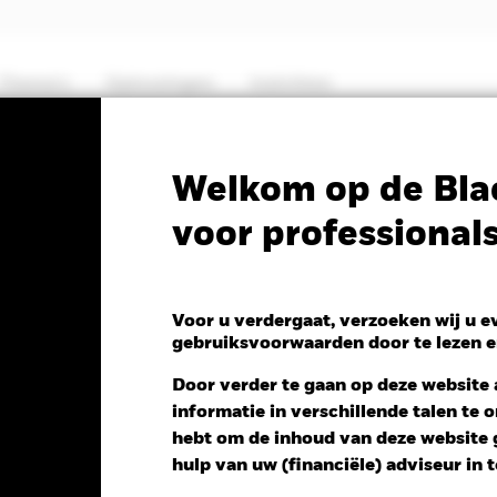
Thema's
Oplossingen
Inzichten
PRIIP KID
Fa
Welkom op de Bla
voor professional
lti-Asset Income Fund
Voor u verdergaat, verzoeken wij u 
gebruiksvoorwaarden door te lezen e
 NAV 1 dag per 06/aug/2026
Morningstar Rating
Door verder te gaan op deze website a
 -0,03 (-0,17%)
informatie in verschillende talen te
hebt om de inhoud van deze website g
hulp van uw (financiële) adviseur in 