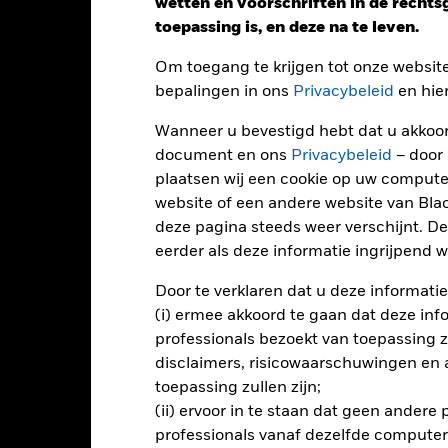
wetten en voorschriften in de recht
toepassing is, en deze na te leven.
Om toegang te krijgen tot onze websit
bepalingen in ons
Privacybeleid
en hie
Wanneer u bevestigd hebt dat u akkoord
document en ons
Privacybeleid
– door
plaatsen wij een cookie op uw compute
website of een andere website van Bl
deze pagina steeds weer verschijnt. De
Performance
eerder als deze informatie ingrijpend wi
Door te verklaren dat u deze informatie
(i) ermee akkoord te gaan dat deze info
endement
professionals bezoekt van toepassing zal
disclaimers, risicowaarschuwingen en
toepassing zullen zijn;
Kalenderjaar
Op jaarbasis
Cumulatief
12 maa
(ii) ervoor in te staan dat geen andere
ge: 2016-10-01 00:00:00 to 2026-07-31 00:00:00.
: 0 to 75.
professionals vanaf dezelfde computer
ze grafiek toont de prestatie van het product als het procentuele v