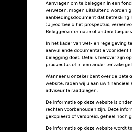
Belangrijkste Risico's
Aanvragen om te beleggen in een fond
verwezen, mogen uitsluitend worden g
aanbiedingsdocument dat betrekking h
(bijvoorbeeld het prospectus, vereenv
rieven en/of in de wanbetalingsquote van emittenten hebben een aanz
Beleggersinformatie of andere toepass
kelijke verlagingen van de kredietrating kunnen het risiconiveau ve
lkoersen zijn daarom van invloed op de waarde van de belegging.
De
en beïnvloed door dagelijkse schommelingen op de aandelenmarkten
In het kader van wet- en regelgeving t
isch nieuws, bedrijfsresultaten en belangrijke gebeurtenissen in de
aanvullende documentatie voor identif
ctiva waarop ze gebaseerd zijn en kunnen leiden tot grotere verliezen
ds. De invloed op het Fonds kan groter zijn wanneer op een uitvoe
belegging doet. Details hierover zijn 
prospectus of in een ander ter zake g
tellingen die diensten leveren zoals de bewaring van activa, of die o
llen aan financieel verlies.
Kredietrisico: de emittent van een in h
n of kapitaal terug te betalen.
Liquiditeitsrisico: lagere liquiditeit b
Wanneer u onzeker bent over de beteke
stellen beleggingen gemakkelijk aan te kopen of te verkopen.
website, raden wij u aan uw financieel
adviseur te raadplegen.
Kerngegevens
De informatie op deze website is onder
rechten voorbehouden zijn. Deze infor
gekopieerd of verspreid, geheel noch ge
De informatie op deze website wordt t
USD 4.170.727.042
Introductiedatum