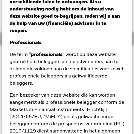
EUR -0,02 (-0,25%)
verschillende talen te ontvangen. Als u
ondersteuning nodig hebt om de inhoud van
deze website goed te begrijpen, raden wij u aan
de hulp van uw (financiële) adviseur in te
roepen.
Overzicht
Professionals
Beleggingsdoel
De term “
professionals
” wordt op deze website
gebruikt om beleggers en dienstverleners aan te
Het Fonds streeft naar bovengemiddelde opbrengsten op uw
duiden die voldoen aan de specificaties voor zowel
belegging en daarnaast naar kapitaalgroei op lange termijn.
Het Fonds belegt wereldwijd in aandelen, vastrentende
professionele beleggers als gekwalificeerde
effecten, fondsen, cash, deposito's en
beleggers.
geldmarktinstrumenten. De activaklassen en de mate waarin
het Fonds hierin belegt, kunnen zonder beperking variëren,
Een bezoeker van deze website die kan worden
afhankelijk van de marktomstandigheden en andere
aangemerkt als professionele belegger conform de
factoren, naar goeddunken van de portefeuillebeheerder.
Markets in Financial Instruments II-richtlijn
(2014/65/EU, “MiFID”) en als gekwalificeerde
belegger conform de prospectus-verordening (EU)
2017/1129 dient samenvattend in het algemeen
BELANGRIJKE GEGEVENS: Kapitaalrisico.
De waarde en