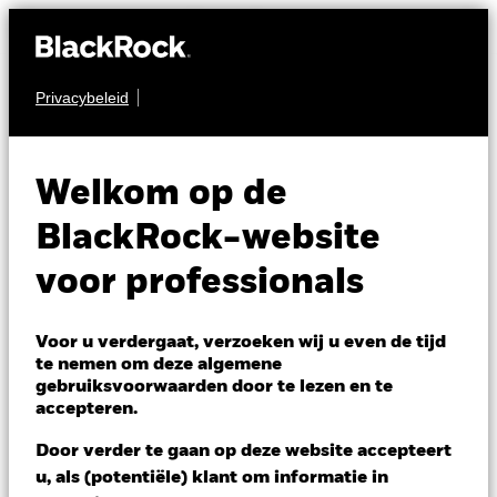
Privacybeleid
MULTI-ASSET
BGF Global Multi-
Welkom op de
Asset Income Fund
BlackRock-website
voor professionals
Voor u verdergaat, verzoeken wij u even de tijd
te nemen om deze algemene
gebruiksvoorwaarden door te lezen en te
NAV per 06/aug/2026
accepteren.
EUR 7,84
Variatie 52wk: 7,61 - 7,95
Door verder te gaan op deze website accepteert
Verandering NAV 1 dag per 06/aug/2026
u, als (potentiële) klant om informatie in