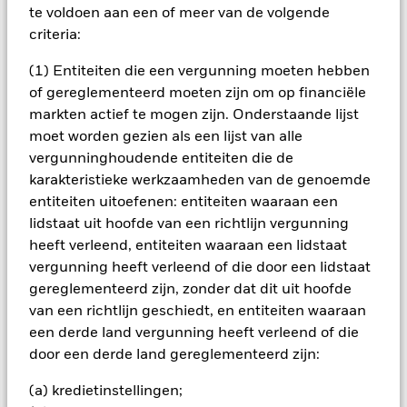
te voldoen aan een of meer van de volgende
het rendement van beleggingen kunnen dalen en stijgen, en
criteria:
zijn niet gegarandeerd. Beleggers verliezen mogelijk hun
oorspronkelijke inleg.
(1) Entiteiten die een vergunning moeten hebben
Deze informatie is niet bedoeld als voorspelling, onderzoek of
of gereglementeerd moeten zijn om op financiële
beleggingsadvies en vormt ook geen aanbeveling,
markten actief te mogen zijn. Onderstaande lijst
aanbieding of uitnodiging om effecten te kopen of verkopen,
moet worden gezien als een lijst van alle
of om enige beleggingsstrategie te volgen. BlackRock heeft
vergunninghoudende entiteiten die de
niet overwogen of een belegging past bij uw eigen behoeften
en risicotolerantie. Om te verzekeren dat u begrijpt of een
karakteristieke werkzaamheden van de genoemde
financieel product geschikt is voor u, moet u de Essentiële
entiteiten uitoefenen: entiteiten waaraan een
Beleggersinformatie lezen. Iedere beslissing om te beleggen
lidstaat uit hoofde van een richtlijn vergunning
dient uitsluitend gebaseerd te zijn op de informatie in het
heeft verleend, entiteiten waaraan een lidstaat
prospectus, de Essentiële Beleggersinformatie, het meest
vergunning heeft verleend of die door een lidstaat
recente jaarverslag en de door een accountant goedgekeurde
gereglementeerd zijn, zonder dat dit uit hoofde
jaarrekening en het eventueel daarna uitgegeven, niet door
van een richtlijn geschiedt, en entiteiten waaraan
de accountant goedgekeurde halfjaarverslag en de
bijbehorende halfjaarrekening. Beleggers dienen kennis te
een derde land vergunning heeft verleend of die
nemen van de fondsspecifieke risico’s zoals beschreven in het
door een derde land gereglementeerd zijn:
prospectus en in de Essentiële Beleggersinformatie. We
raden u ten sterkste aan professioneel beleggingsadvies in te
(a) kredietinstellingen;