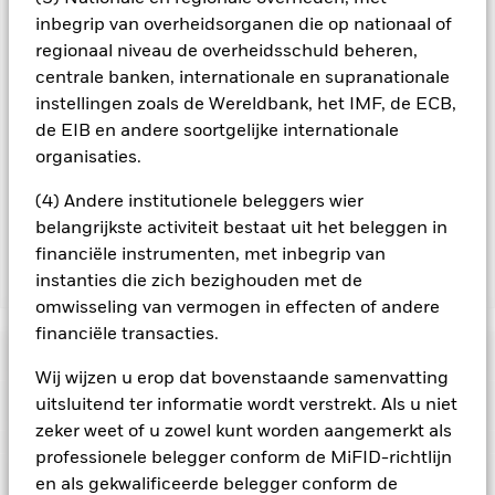
aandelenklassen met valutahedging op aanvraag
inbegrip van overheidsorganen die op nationaal of
verkrijgbaar bij de beheermaatschappij van het fonds.
regionaal niveau de overheidsschuld beheren,
In de mate waarin het Fonds effecten uitleent om zijn kosten
centrale banken, internationale en supranationale
te reduceren, ontvangt het Fonds 62,5% van de hiermee
instellingen zoals de Wereldbank, het IMF, de ECB,
verbonden inkomsten en komen de resterende 37,5% ten
de EIB en andere soortgelijke internationale
goede aan BlackRock als effectenuitleenagent. Aangezien de
organisaties.
verdeling van opbrengsten uit effectenleningen de
exploitatiekosten van het Fonds niet verhoogt, is deze niet in
(4) Andere institutionele beleggers wier
de lopende kosten opgenomen.
belangrijkste activiteit bestaat uit het beleggen in
financiële instrumenten, met inbegrip van
instanties die zich bezighouden met de
Toon minder
omwisseling van vermogen in effecten of andere
BGF Global Multi-Asset Income Fund
financiële transacties.
Risicometer
Wij wijzen u erop dat bovenstaande samenvatting
Performance
uitsluitend ter informatie wordt verstrekt. Als u niet
zeker weet of u zowel kunt worden aangemerkt als
professionele belegger conform de MiFID-richtlijn
Grafiek
Kerngegevens
Kredietrisico, veranderingen in rentetarieven en/of in de
en als gekwalificeerde belegger conform de