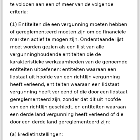
te voldoen aan een of meer van de volgende
het rendement van beleggingen kunnen dalen en stijgen, en
criteria:
zijn niet gegarandeerd. Beleggers verliezen mogelijk hun
oorspronkelijke inleg.
(1) Entiteiten die een vergunning moeten hebben
Deze informatie is niet bedoeld als voorspelling, onderzoek of
of gereglementeerd moeten zijn om op financiële
beleggingsadvies en vormt ook geen aanbeveling,
markten actief te mogen zijn. Onderstaande lijst
aanbieding of uitnodiging om effecten te kopen of verkopen,
moet worden gezien als een lijst van alle
of om enige beleggingsstrategie te volgen. BlackRock heeft
vergunninghoudende entiteiten die de
niet overwogen of een belegging past bij uw eigen behoeften
en risicotolerantie. Om te verzekeren dat u begrijpt of een
karakteristieke werkzaamheden van de genoemde
financieel product geschikt is voor u, moet u de Essentiële
entiteiten uitoefenen: entiteiten waaraan een
Beleggersinformatie lezen. Iedere beslissing om te beleggen
lidstaat uit hoofde van een richtlijn vergunning
dient uitsluitend gebaseerd te zijn op de informatie in het
heeft verleend, entiteiten waaraan een lidstaat
prospectus, de Essentiële Beleggersinformatie, het meest
vergunning heeft verleend of die door een lidstaat
recente jaarverslag en de door een accountant goedgekeurde
gereglementeerd zijn, zonder dat dit uit hoofde
jaarrekening en het eventueel daarna uitgegeven, niet door
van een richtlijn geschiedt, en entiteiten waaraan
de accountant goedgekeurde halfjaarverslag en de
bijbehorende halfjaarrekening. Beleggers dienen kennis te
een derde land vergunning heeft verleend of die
nemen van de fondsspecifieke risico’s zoals beschreven in het
door een derde land gereglementeerd zijn:
prospectus en in de Essentiële Beleggersinformatie. We
raden u ten sterkste aan professioneel beleggingsadvies in te
(a) kredietinstellingen;