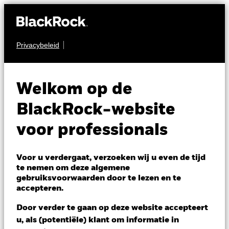
Privacybeleid
MULTI-ASSET
BGF Global Multi-
Welkom op de
Asset Income Fund
BlackRock-website
voor professionals
Voor u verdergaat, verzoeken wij u even de tijd
te nemen om deze algemene
gebruiksvoorwaarden door te lezen en te
NAV per 05/aug/2026
accepteren.
RMB 86,38
Variatie 52wk: 82,91 - 87,22
Door verder te gaan op deze website accepteert
Verandering NAV 1 dag per 05/aug/2026
u, als (potentiële) klant om informatie in