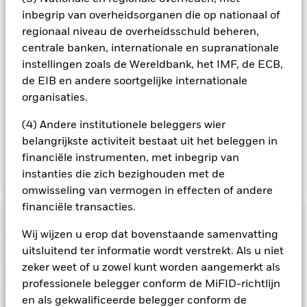
aandelenklassen met valutahedging op aanvraag
inbegrip van overheidsorganen die op nationaal of
verkrijgbaar bij de beheermaatschappij van het fonds.
regionaal niveau de overheidsschuld beheren,
In de mate waarin het Fonds effecten uitleent om zijn kosten
centrale banken, internationale en supranationale
te reduceren, ontvangt het Fonds 62,5% van de hiermee
instellingen zoals de Wereldbank, het IMF, de ECB,
verbonden inkomsten en komen de resterende 37,5% ten
de EIB en andere soortgelijke internationale
goede aan BlackRock als effectenuitleenagent. Aangezien de
organisaties.
verdeling van opbrengsten uit effectenleningen de
exploitatiekosten van het Fonds niet verhoogt, is deze niet in
(4) Andere institutionele beleggers wier
de lopende kosten opgenomen.
belangrijkste activiteit bestaat uit het beleggen in
financiële instrumenten, met inbegrip van
instanties die zich bezighouden met de
Toon minder
omwisseling van vermogen in effecten of andere
BGF Global Multi-Asset Income Fund
financiële transacties.
Risicometer
Wij wijzen u erop dat bovenstaande samenvatting
Performance
uitsluitend ter informatie wordt verstrekt. Als u niet
zeker weet of u zowel kunt worden aangemerkt als
professionele belegger conform de MiFID-richtlijn
Grafiek
Kerngegevens
Kredietrisico, veranderingen in rentetarieven en/of in de
en als gekwalificeerde belegger conform de