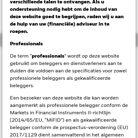
RMB 0,44 (0,51%)
verschillende talen te ontvangen. Als u
ondersteuning nodig hebt om de inhoud van
deze website goed te begrijpen, raden wij u aan
de hulp van uw (financiële) adviseur in te
roepen.
Overzicht
Professionals
Beleggingsdoel
De term “
professionals
” wordt op deze website
gebruikt om beleggers en dienstverleners aan te
Het Fonds streeft naar bovengemiddelde opbrengsten op uw
duiden die voldoen aan de specificaties voor zowel
belegging en daarnaast naar kapitaalgroei op lange termijn.
Het Fonds belegt wereldwijd in aandelen, vastrentende
professionele beleggers als gekwalificeerde
effecten, fondsen, cash, deposito's en
beleggers.
geldmarktinstrumenten. De activaklassen en de mate waarin
het Fonds hierin belegt, kunnen zonder beperking variëren,
Een bezoeker van deze website die kan worden
afhankelijk van de marktomstandigheden en andere
aangemerkt als professionele belegger conform de
factoren, naar goeddunken van de portefeuillebeheerder.
Markets in Financial Instruments II-richtlijn
(2014/65/EU, “MiFID”) en als gekwalificeerde
belegger conform de prospectus-verordening (EU)
2017/1129 dient samenvattend in het algemeen
BELANGRIJKE GEGEVENS: Kapitaalrisico.
De waarde en