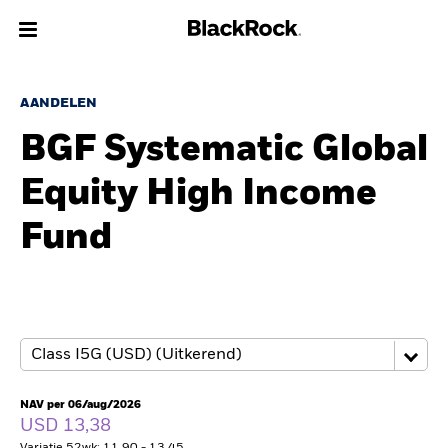
Over Ons
AANDELEN
BGF Systematic Global
Producten
Equity High Income
Thema's
Fund
Inzichten
Beleggingsinformatie
Particulieren
NAV per 06/aug/2026
Nederland
USD 13,38
Change location