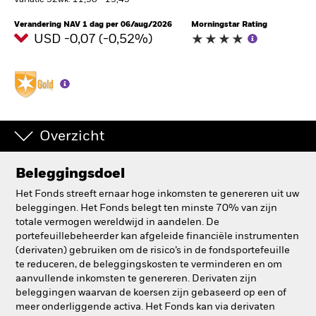
Variatie 52wk: 11,90 - 13,45
BlackRock
Verandering NAV 1 dag per 06/aug/2026
Morningstar Rating
USD -0,07 (-0,52%)
iShares
Aladdin
Ons bedrijf
Overzicht
Beleggingsdoel
Het Fonds streeft ernaar hoge inkomsten te genereren uit uw
beleggingen. Het Fonds belegt ten minste 70% van zijn
totale vermogen wereldwijd in aandelen. De
portefeuillebeheerder kan afgeleide financiële instrumenten
(derivaten) gebruiken om de risico’s in de fondsportefeuille
te reduceren, de beleggingskosten te verminderen en om
aanvullende inkomsten te genereren. Derivaten zijn
beleggingen waarvan de koersen zijn gebaseerd op een of
meer onderliggende activa. Het Fonds kan via derivaten