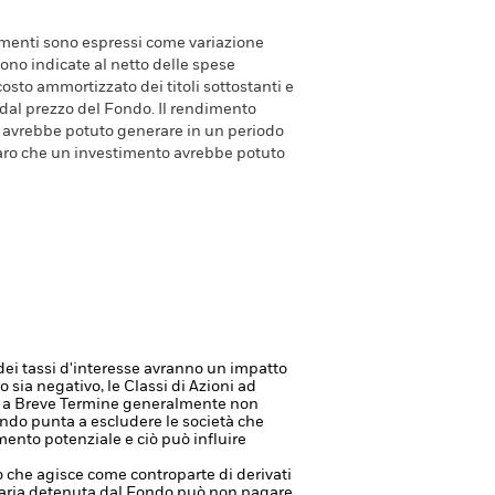
dimenti sono espressi come variazione
ono indicate al netto delle spese
costo ammortizzato dei titoli sottostanti e
 dal prezzo del Fondo. Il rendimento
avrebbe potuto generare in un periodo
aro che un investimento avrebbe potuto
dei tassi d'interesse avranno un impatto
 sia negativo, le Classi di Azioni ad
o a Breve Termine generalmente non
ondo punta a escludere le società che
mento potenziale e ciò può influire
à o che agisce come controparte di derivati
anziaria detenuta dal Fondo può non pagare