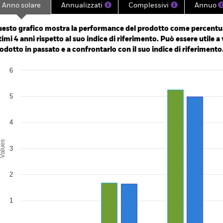
Anno solare
Annualizzati
Complessivi
Annuo
ge: 2021-09-20 00:00:00 to 2026-08-05 00:00:00.
ge: 9600 to 14400.
esto grafico mostra la performance del prodotto come percentua
timi 4 anni rispetto al suo indice di riferimento. Può essere utile a 
odotto in passato e a confrontarlo con il suo indice di riferimento
art
6
r chart with 2 data series.
e chart has 1 X axis displaying categories.
e chart has 1 Y axis displaying Values. Range: 0 to 6.
5
4
alues
3
2
1