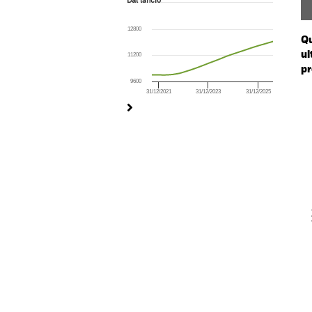
Dal lancio
Line chart with 255 data points.
The chart has 1 X axis displaying Time. Ran
12800
The chart has 1 Y axis displaying values. Ran
Qu
ul
11200
pr
9600
31/12/2021
31/12/2023
31/12/2025
Ch
End of interactive chart.
Ba
Th
Th
V