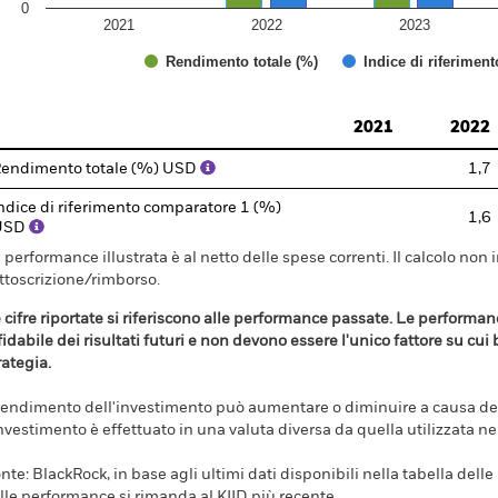
0
2021
2022
2023
Rendimento totale (%)
Indice di riferimen
d of interactive chart.
2021
2022
endimento totale (%) USD
1,7
ndice di riferimento comparatore 1 (%)
1,6
USD
 performance illustrata è al netto delle spese correnti. Il calcolo non 
ttoscrizione/rimborso.
 cifre riportate si riferiscono alle performance passate. Le perform
fidabile dei risultati futuri e non devono essere l'unico fattore su cui
rategia.
 rendimento dell'investimento può aumentare o diminuire a causa dell
investimento è effettuato in una valuta diversa da quella utilizzata n
nte: BlackRock, in base agli ultimi dati disponibili nella tabella dell
lle performance si rimanda al KIID più recente.