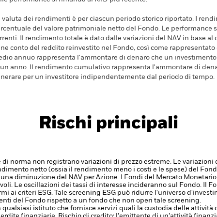
 valuta dei rendimenti è per ciascun periodo storico riportato. I ren
rcentuale del valore patrimoniale netto del Fondo. Le performance s
rrenti. Il rendimento totale è dato dalle variazioni del NAV in base al 
ene conto del reddito reinvestito nel Fondo, così come rappresentato
dio annuo rappresenta l'ammontare di denaro che un investimento 
 un anno. Il rendimento cumulativo rappresenta l'ammontare di den
nerare per un investitore indipendentemente dal periodo di tempo.
Rischi principali
di norma non registrano variazioni di prezzo estreme. Le variazioni 
rendimento netto (ossia il rendimento meno i costi e le spese) del Fondo
 una diminuzione del NAV per Azione.
I Fondi del Mercato Monetari
oli. Le oscillazioni dei tassi di interesse incideranno sul Fondo.
Il F
i ai criteri ESG. Tale screening ESG può ridurre l'universo d'investi
nti del Fondo rispetto a un fondo che non operi tale screening.
 qualsiasi istituto che fornisce servizi quali la custodia delle attivit
erdite finanziarie.
Rischio di credito: l'emittente di un’attività fin