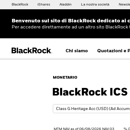
BlackRock
iShares
Aladdin
La nostra società
Newsle
Benvenuto sul sito di BlackRock dedicato ai c
Per accedere direttamente ad un altro sito BlackRock
Chi siamo
Quotazioni e 
MONETARIO
BlackRock ICS 
MTM NAV as of 06/08/2026 NAV 03
% D