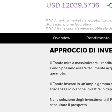
USD 12039,5736
-
Il NAV mark to market viene pubblicato 
di ciascun giorno lavorativo.
Il NAV Transazionale viene pubblicato do
Overview
Rendimento
APPROCCIO DI INV
Il Fondo mira a massimizzare il reddito
Fondo possano essere facilmente acqui
garantito.
Il Fondo investe in un'ampia gamma di t
scadenza). Può anche investire in depos
Nella selezione degli investimenti, il F
consultare il prospetto.