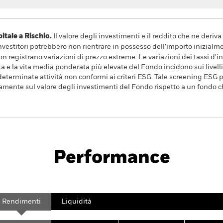
ale a Rischio.
Il valore degli investimenti e il reddito che ne deri
investitori potrebbero non rientrare in possesso dell'importo inizialme
 registrano variazioni di prezzo estreme. Le variazioni dei tassi d'
 la vita media ponderata più elevate del Fondo incidono sui livelli d
determinate attività non conformi ai criteri ESG. Tale screening ESG 
vamente sul valore degli investimenti del Fondo rispetto a un fondo c
Prospetto
SFDR Web 
iquidity Fund
Performance
Scheda
Characteristics
Holdings
Rendimenti
Liquidità