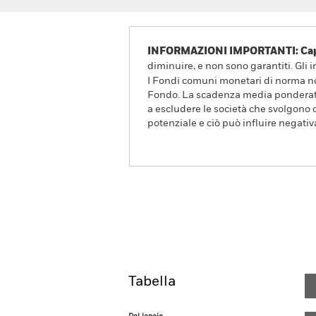
INFORMAZIONI IMPORTANTI: Capit
diminuire, e non sono garantiti. Gli 
I Fondi comuni monetari di norma non
Fondo. La scadenza media ponderata e
a escludere le società che svolgono 
potenziale e ciò può influire negati
BlackRock ICS US Dollar L
Overview
Rendimento
Tabella
Dal lancio