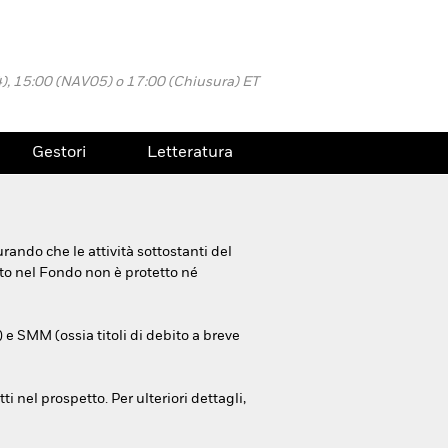
4), 15:00 (NAV05) o 17:00 (Chiusura) ET
Gestori
Letteratura
rando che le attività sottostanti del
ito nel Fondo non è protetto né
) e SMM (ossia titoli di debito a breve
i nel prospetto. Per ulteriori dettagli,