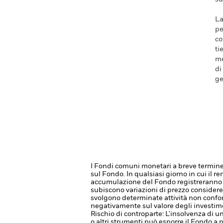
La
pe
co
ti
me
di
ge
I Fondi comuni monetari a breve termine 
sul Fondo.
In qualsiasi giorno in cui il 
accumulazione del Fondo registreranno
subiscono variazioni di prezzo considerev
svolgono determinate attività non conform
negativamente sul valore degli investime
Rischio di controparte: L'insolvenza di un
o altri strumenti può esporre il Fondo a p