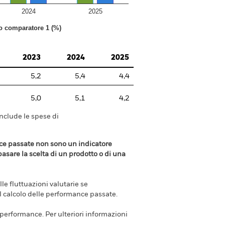
2024
2025
to comparatore 1 (%)
2023
2024
2025
5,2
5,4
4,4
5,0
5,1
4,2
include le spese di
ance passate non sono un indicatore
 basare la scelta di un prodotto o di una
e fluttuazioni valutarie se
el calcolo delle performance passate.
e performance. Per ulteriori informazioni