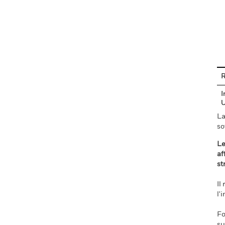
En
R
I
La
so
Le
af
st
Il
l'
Fo
su