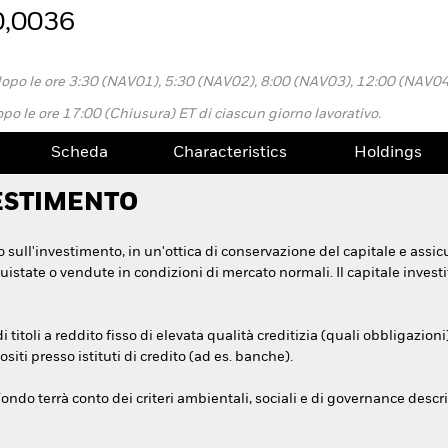
0,0036
dopo le ore 3:30 (NAV01), 5:30 (NAV02), 8:00 (NAV03), 12:00 (NAV0
po le ore 17:00 (Chiusura) ET di ciascun giorno lavorativo.
Scheda
Characteristics
Holdings
ESTIMENTO
 sull'investimento, in un'ottica di conservazione del capitale e assicu
state o vendute in condizioni di mercato normali. Il capitale invest
itoli a reddito fisso di elevata qualità creditizia (quali obbligazioni
iti presso istituti di credito (ad es. banche).
ondo terrà conto dei criteri ambientali, sociali e di governance descritt