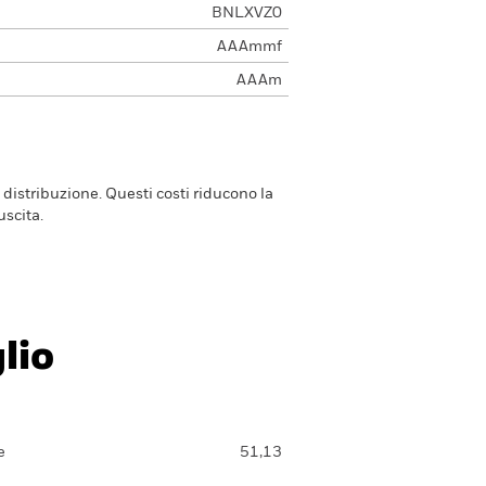
BNLXVZ0
AAAmmf
AAAm
 distribuzione. Questi costi riducono la
scita.
lio
e
51,13