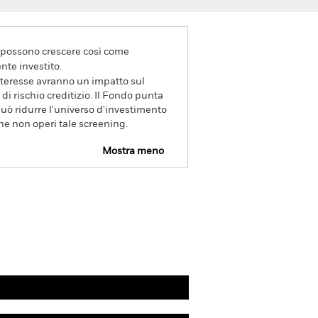
va possono crescere così come
nte investito.
interesse avranno un impatto sul
i rischio creditizio. Il Fondo punta
può ridurre l'universo d'investimento
he non operi tale screening.
Mostra meno
Disclosure
PRIIP KID
Scarica
Gestori
Letteratura