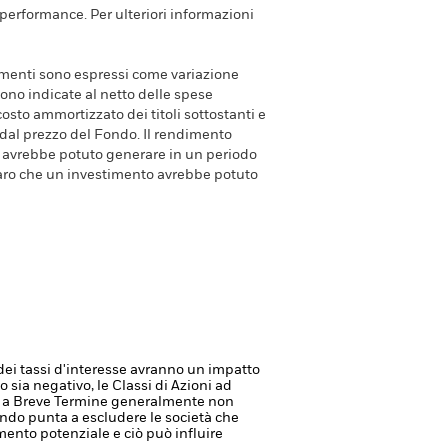
e performance. Per ulteriori informazioni
dimenti sono espressi come variazione
ono indicate al netto delle spese
costo ammortizzato dei titoli sottostanti e
 dal prezzo del Fondo. Il rendimento
avrebbe potuto generare in un periodo
aro che un investimento avrebbe potuto
dei tassi d'interesse avranno un impatto
 sia negativo, le Classi di Azioni ad
o a Breve Termine generalmente non
ondo punta a escludere le società che
mento potenziale e ciò può influire