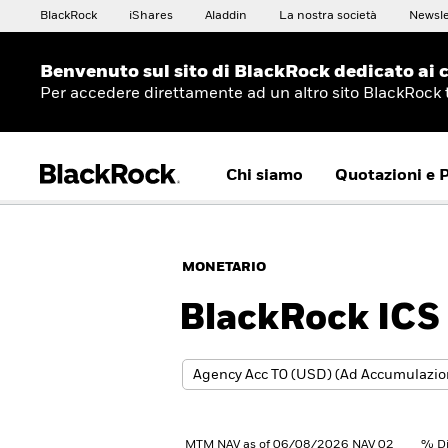
BlackRock
iShares
Aladdin
La nostra società
Newsle
Benvenuto sul sito di BlackRock dedicato ai c
Per accedere direttamente ad un altro sito BlackRock
Chi siamo
Quotazioni e 
MONETARIO
BlackRock ICS 
MTM NAV as of 06/08/2026 NAV 02
% Di