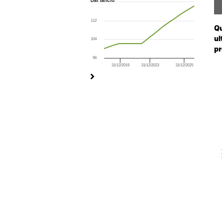
Dal lancio
Line chart with 276 data points.
The chart has 1 X axis displaying Time. Ran
112
The chart has 1 Y axis displaying values. Rang
Qu
ul
104
pr
96
31/12/2019
31/12/2023
31/12/2025
Ch
End of interactive chart.
Ba
Th
Th
V