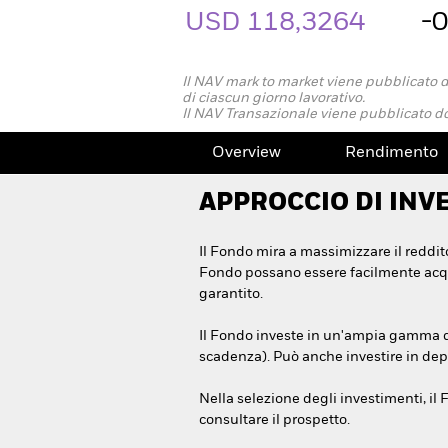
USD 118,3264
-
Il NAV mark to market viene pubblicato 
di ciascun giorno lavorativo.
Il NAV Transazionale viene pubblicato do
Overview
Rendimento
APPROCCIO DI INV
Il Fondo mira a massimizzare il reddito
Fondo possano essere facilmente acqui
garantito.
Il Fondo investe in un'ampia gamma di t
scadenza). Può anche investire in depos
Nella selezione degli investimenti, il F
consultare il prospetto.