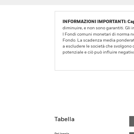
INFORMAZIONI IMPORTANTI: Capit
diminuire, e non sono garantiti. Gli 
I Fondi comuni monetari di norma non
Fondo. La scadenza media ponderata e
a escludere le società che svolgono 
potenziale e ciò può influire negati
BlackRock ICS US Dollar L
Overview
Rendimento
Tabella
Dal lancio