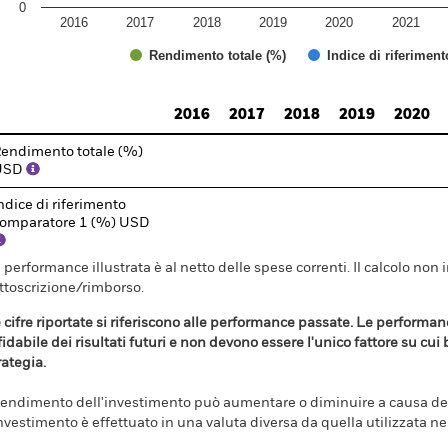
0
2016
2017
2018
2019
2020
2021
Rendimento totale (%)
Indice di riferimen
d of interactive chart.
2016
2017
2018
2019
2020
endimento totale (%)
USD
ndice di riferimento
omparatore 1 (%) USD
 performance illustrata è al netto delle spese correnti. Il calcolo non 
ttoscrizione/rimborso.
 cifre riportate si riferiscono alle performance passate. Le perform
fidabile dei risultati futuri e non devono essere l'unico fattore su cui
rategia.
 rendimento dell'investimento può aumentare o diminuire a causa dell
investimento è effettuato in una valuta diversa da quella utilizzata n