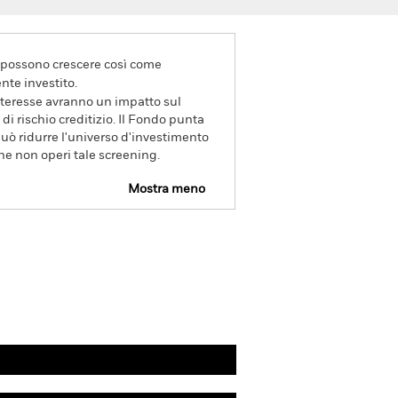
va possono crescere così come
nte investito.
interesse avranno un impatto sul
i rischio creditizio. Il Fondo punta
può ridurre l'universo d'investimento
he non operi tale screening.
Mostra meno
Disclosure
PRIIP KID
Scarica
Gestori
Letteratura