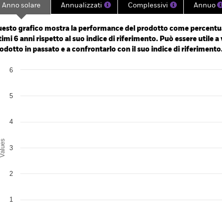
Anno solare
Annualizzati
Complessivi
Annuo
ge: 2019-01-21 00:00:00 to 2026-08-05 00:00:00.
e: 96 to 120.
esto grafico mostra la performance del prodotto come percentua
timi 6 anni rispetto al suo indice di riferimento. Può essere utile a 
odotto in passato e a confrontarlo con il suo indice di riferimento
art
6
r chart with 2 data series.
e chart has 1 X axis displaying categories.
e chart has 1 Y axis displaying Values. Range: 0 to 6.
5
4
alues
3
2
1