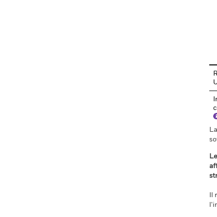
En
R
I
c
La
so
Le
af
st
Il
l'