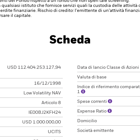
nti del Fondo rispetto a un fondo che non operi tale screening.
 qualsiasi istituto che fornisce servizi quali la custodia delle attivit
erdite finanziarie.
Rischio di credito: l'emittente di un’attività fin
are il capitale.
Scheda
USD 112.404.253.127,94
Data di lancio Classe di Azioni
Valuta di base
16/12/1998
Indice di riferimento comparat
1
Low Volatility NAV
Spese correnti
Articolo 8
Expense Ratio
IE00BJ2KFH24
Domicilio
USD 1.000.000,00
Società emittente
UCITS