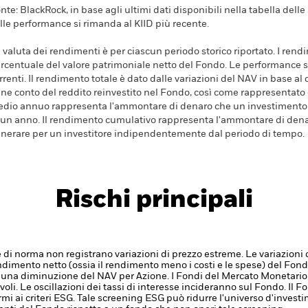
nte: BlackRock, in base agli ultimi dati disponibili nella tabella dell
lle performance si rimanda al KIID più recente.
 valuta dei rendimenti è per ciascun periodo storico riportato. I ren
rcentuale del valore patrimoniale netto del Fondo. Le performance s
rrenti. Il rendimento totale è dato dalle variazioni del NAV in base al 
ene conto del reddito reinvestito nel Fondo, così come rappresentato
dio annuo rappresenta l'ammontare di denaro che un investimento 
 un anno. Il rendimento cumulativo rappresenta l'ammontare di den
nerare per un investitore indipendentemente dal periodo di tempo.
Rischi principali
di norma non registrano variazioni di prezzo estreme. Le variazioni 
rendimento netto (ossia il rendimento meno i costi e le spese) del Fondo
 una diminuzione del NAV per Azione.
I Fondi del Mercato Monetari
oli. Le oscillazioni dei tassi di interesse incideranno sul Fondo.
Il F
i ai criteri ESG. Tale screening ESG può ridurre l'universo d'investi