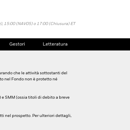
4), 15:00 (NAV05) o 17:00 (Chiusura) ET
Gestori
Letteratura
rando che le attività sottostanti del
ito nel Fondo non è protetto né
) e SMM (ossia titoli di debito a breve
i nel prospetto. Per ulteriori dettagli,