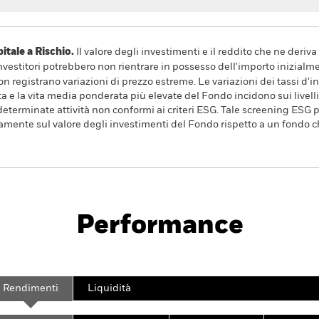
ale a Rischio.
Il valore degli investimenti e il reddito che ne deri
investitori potrebbero non rientrare in possesso dell'importo inizialme
 registrano variazioni di prezzo estreme. Le variazioni dei tassi d'
 la vita media ponderata più elevate del Fondo incidono sui livelli d
determinate attività non conformi ai criteri ESG. Tale screening ESG 
vamente sul valore degli investimenti del Fondo rispetto a un fondo c
Prospetto
SFDR Web 
iquidity Fund
Performance
Scheda
Characteristics
Holdings
Rendimenti
Liquidità