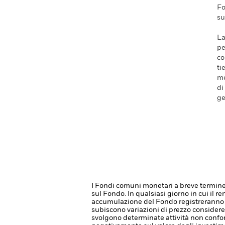
Fo
su
La
pe
co
ti
me
di
ge
I Fondi comuni monetari a breve termine 
sul Fondo.
In qualsiasi giorno in cui il 
accumulazione del Fondo registreranno
subiscono variazioni di prezzo considerev
svolgono determinate attività non conform