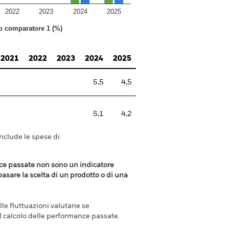
2022
2023
2024
2025
to comparatore 1 (%)
2021
2022
2023
2024
2025
5,5
4,5
5,1
4,2
include le spese di
ance passate non sono un indicatore
 basare la scelta di un prodotto o di una
e fluttuazioni valutarie se
el calcolo delle performance passate.