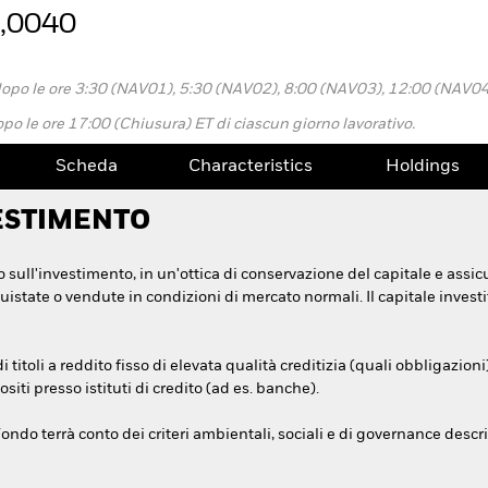
0,0040
dopo le ore 3:30 (NAV01), 5:30 (NAV02), 8:00 (NAV03), 12:00 (NAV0
po le ore 17:00 (Chiusura) ET di ciascun giorno lavorativo.
Scheda
Characteristics
Holdings
ESTIMENTO
 sull'investimento, in un'ottica di conservazione del capitale e assicu
state o vendute in condizioni di mercato normali. Il capitale invest
itoli a reddito fisso di elevata qualità creditizia (quali obbligazioni
iti presso istituti di credito (ad es. banche).
ondo terrà conto dei criteri ambientali, sociali e di governance descritt