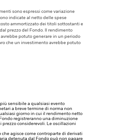
dimenti sono espressi come variazione
ono indicate al netto delle spese
costo ammortizzato dei titoli sottostanti e
 dal prezzo del Fondo. Il rendimento
avrebbe potuto generare in un periodo
aro che un investimento avrebbe potuto
è più sensibile a qualsiasi evento
etari a breve termine di norma non
ualsiasi giorno in cui il rendimento netto
el Fondo registreranno una diminuzione
prezzo considerevoli. Le oscillazioni
à o che agisce come controparte di derivati
anziaria detenuta dal Fondo può non pagare