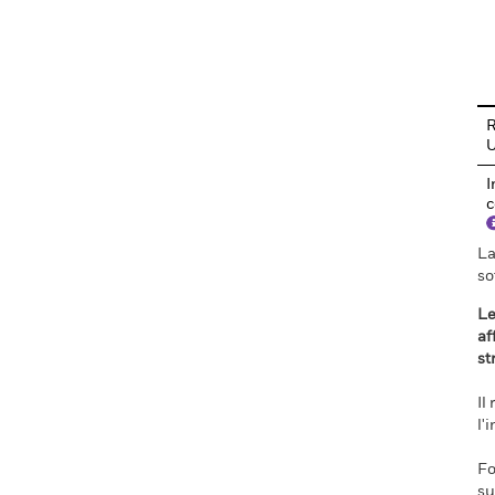
En
R
I
c
La
so
Le
af
st
Il
l'
Fo
su