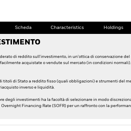
Scheda
Characteristics
Holdings
ESTIMENTO
erato di reddito sull'investimento, in un'ottica di conservazione del 
acilmente acquistate o vendute sul mercato (in condizioni normali). 
titoli di Stato a reddito fisso (quali obbligazioni) e strumenti del m
riacquisto inverso e liquidità.
ore degli investimenti ha la facoltà di selezionare in modo discrezion
d Overnight Financing Rate (SOFR) per un raffronto con la performa