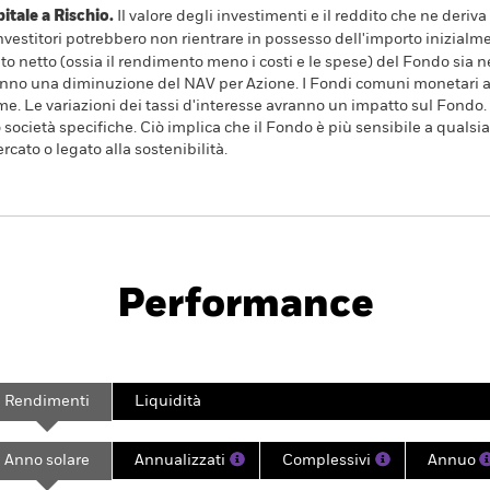
ale a Rischio.
Il valore degli investimenti e il reddito che ne deri
investitori potrebbero non rientrare in possesso dell'importo inizialme
to netto (ossia il rendimento meno i costi e le spese) del Fondo sia ne
nno una diminuzione del NAV per Azione. I Fondi comuni monetari a
me. Le variazioni dei tassi d'interesse avranno un impatto sul Fondo. 
o società specifiche. Ciò implica che il Fondo è più sensibile a qualsi
rcato o legato alla sostenibilità.
Prospetto
y Fund
Performance
Scheda
Characteristics
Holdings
Rendimenti
Liquidità
Anno solare
Annualizzati
Complessivi
Annuo
ge: 2013-08-01 00:00:00 to 2020-12-02 00:00:00.