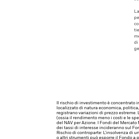
La
pe
co
ti
me
di
ge
Il rischio di investimento è concentrato i
localizzato di natura economica, politica,
registrano variazioni di prezzo estreme. 
(ossia il rendimento meno i costi e le s
del NAV per Azione.
I Fondi del Mercato 
dei tassi di interesse incideranno sul Fo
Rischio di controparte: L'insolvenza di un
o altri strumenti può esporre il Fondo a p