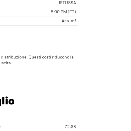
ISTUSSA
5:00 PM (ET)
Aaa-mf
 distribuzione. Questi costi riducono la
scita.
lio
e
72,68