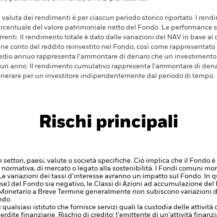
 valuta dei rendimenti è per ciascun periodo storico riportato. I ren
rcentuale del valore patrimoniale netto del Fondo. Le performance s
rrenti. Il rendimento totale è dato dalle variazioni del NAV in base al 
ene conto del reddito reinvestito nel Fondo, così come rappresentato
dio annuo rappresenta l'ammontare di denaro che un investimento 
 un anno. Il rendimento cumulativo rappresenta l'ammontare di den
nerare per un investitore indipendentemente dal periodo di tempo.
Rischi principali
n settori, paesi, valute o società specifiche. Ciò implica che il Fondo 
 normativa, di mercato o legato alla sostenibilità.
I Fondi comuni mon
Le variazioni dei tassi d'interesse avranno un impatto sul Fondo.
In q
pese) del Fondo sia negativo, le Classi di Azioni ad accumulazione d
Monetario a Breve Termine generalmente non subiscono variazioni di 
ndo.
 qualsiasi istituto che fornisce servizi quali la custodia delle attivit
erdite finanziarie.
Rischio di credito: l'emittente di un’attività fin