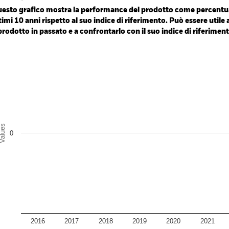
e: 100 to 100.24.
esto grafico mostra la performance del prodotto come percentua
timi 10 anni rispetto al suo indice di riferimento. Può essere utile 
 prodotto in passato e a confrontarlo con il suo indice di riferiment
art
r chart with 2 data series.
e chart has 1 X axis displaying categories.
e chart has 1 Y axis displaying Values. Range: -0.5 to 0.5.
alues
0
2016
2017
2018
2019
2020
2021