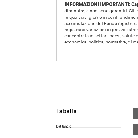
INFORMAZIONI IMPORTANTI: Capit
diminuire, e non sono garantiti. Gli 
In qualsiasi giorno in cui il rendimen
accumulazione del Fondo registrera
registrano variazioni di prezzo estre
concentrato in settori, paesi, valute 
economica, politica, normativa, di me
BlackRock ICS US Treasur
Overview
Rendimento
Tabella
Dal lancio
Dal lancio
Line chart with 83 data points.
The chart has 1 X axis displaying Time. Ran