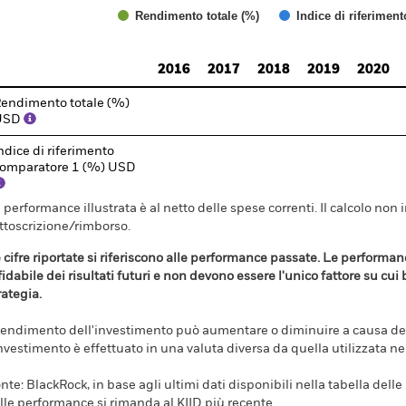
Rendimento totale (%)
Indice di riferimen
d of interactive chart.
2016
2017
2018
2019
2020
endimento totale (%)
USD
ndice di riferimento
omparatore 1 (%) USD
 performance illustrata è al netto delle spese correnti. Il calcolo non 
ttoscrizione/rimborso.
 cifre riportate si riferiscono alle performance passate. Le perform
fidabile dei risultati futuri e non devono essere l'unico fattore su cui
rategia.
 rendimento dell'investimento può aumentare o diminuire a causa dell
investimento è effettuato in una valuta diversa da quella utilizzata n
nte: BlackRock, in base agli ultimi dati disponibili nella tabella dell
lle performance si rimanda al KIID più recente.