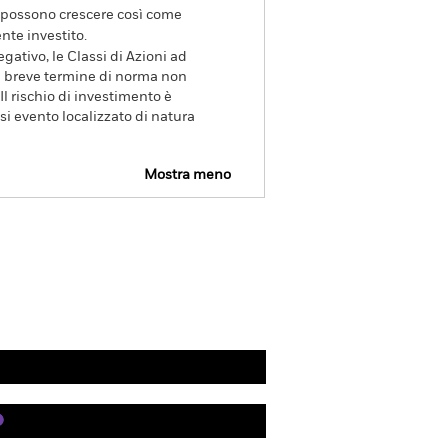
va possono crescere così come
nte investito.
gativo, le Classi di Azioni ad
 breve termine di norma non
Il rischio di investimento è
asi evento localizzato di natura
Mostra meno
PRIIP KID
Scarica
Gestori
Letteratura