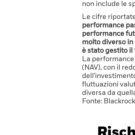
non include le s
Le cifre riporta
performance pass
performance fut
molto diverso in 
è stato gestito i
La performance è
(NAV), con il red
dell'investiment
fluttuazioni valu
diversa da quell
Fonte: Blackroc
Risch