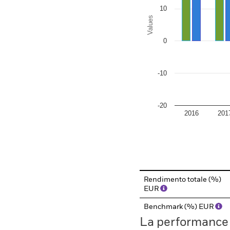
10
Values
0
-10
-20
2016
201
End of interactive chart.
Rendimento totale (%)
EUR
Benchmark (%) EUR
La performance il