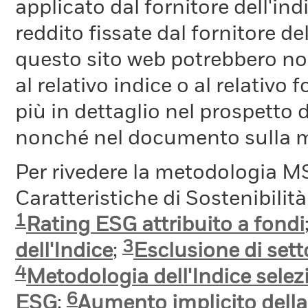
applicato dal fornitore dell'in
reddito fissate dal fornitore de
questo sito web potrebbero non
al relativo indice o al relativo
più in dettaglio nel prospetto 
nonché nel documento sulla me
Per rivedere la metodologia MS
Caratteristiche di Sostenibilit
1
Rating ESG attribuito a fondi
3
dell'Indice
;
Esclusione di setto
4
Metodologia dell'Indice selez
6
ESG
;
Aumento implicito dell