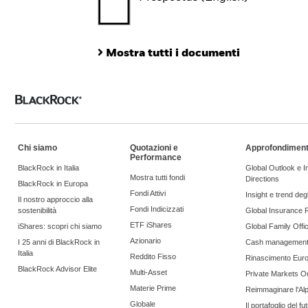
Mostra tutti i documenti
Chi siamo
Quotazioni e
Approfondiment
Performance
BlackRock in Italia
Global Outlook e 
Mostra tutti fondi
Directions
BlackRock in Europa
Fondi Attivi
Insight e trend degli
Il nostro approccio alla
Fondi Indicizzati
sostenibilità
Global Insurance 
ETF iShares
iShares: scopri chi siamo
Global Family Offi
Azionario
I 25 anni di BlackRock in
Cash managemen
Italia
Reddito Fisso
Rinascimento Eur
BlackRock Advisor Elite
Multi-Asset
Private Markets O
Materie Prime
Reimmaginare l'Al
Globale
Il portafoglio del fu