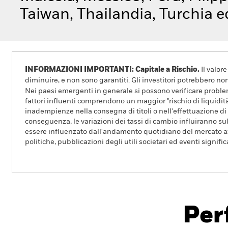
Taiwan, Thailandia, Turchia ed
INFORMAZIONI IMPORTANTI: Capitale a Rischio.
Il valor
diminuire, e non sono garantiti. Gli investitori potrebbero no
Nei paesi emergenti in generale si possono verificare problemi
fattori influenti comprendono un maggior "rischio di liquidità",
inadempienze nella consegna di titoli o nell'effettuazione di 
conseguenza, le variazioni dei tassi di cambio influiranno sul v
essere influenzato dall'andamento quotidiano del mercato az
politiche, pubblicazioni degli utili societari ed eventi signifi
iShares Emerging Markets Index Fund (IE
Per
Overview
Rendimento
Sc