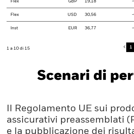
Flex
GBP
19,18
Flex
USD
30,56
Inst
EUR
36,77
Pre
1
1 a 10 di 15
Scenari di pe
Il Regolamento UE sui prodot
assicurativi preassemblati (
e la pubblicazione dei risul