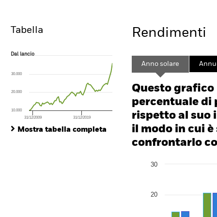
Tabella
Rendimenti
Dal lancio
Dal lancio
Line chart with 69 data points.
Anno solare
Annu
The chart has 1 X axis displaying Time. Range: 2009-04-01 00:00:00 to
30.000
The chart has 1 Y axis displaying values. Range: 0 to 300.
Questo grafico
20.000
percentuale di 
10.000
rispetto al suo 
31/12/2009
31/12/2019
End of interactive chart.
il modo in cui è
Mostra tabella completa
confrontarlo con
Chart
30
Bar chart with 2 data series
The chart has 1 X axis disp
The chart has 1 Y axis disp
20