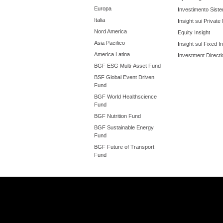
Europa
Investimento Siste
Italia
Insight sui Private
Nord America
Equity Insight
Asia Pacifico
Insight sul Fixed 
America Latina
Investment Directi
BGF ESG Multi-Asset Fund
BSF Global Event Driven
Fund
BGF World Healthscience
Fund
BGF Nutrition Fund
BGF Sustainable Energy
Fund
BGF Future of Transport
Fund