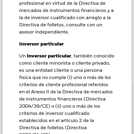
procedimientos adecuados para minimizar el riesgo de
profesional en virtud de la Directiva de
contagio a otras clases de acciones. En el menú desplegable
mercados de instrumentos financieros y a
que figura justo debajo del nombre del fondo, podrá ver un
la de inversor cualificado con arreglo a la
listado de todas las clases de acciones del fondo: las clases de
Directiva de folletos, consulte con un
acciones con cobertura de divisas se identifican mediante la
palabra «Hedged» en su nombre. Además, el listado
asesor independiente.
completo de todas las clases de acciones con cobertura de
Inversor particular
divisas está disponible mediante solicitud a la sociedad
gestora del fondo.
Un
inversor particular
, también conocido
como cliente minorista o cliente privado,
Mostrar menos
es una entidad cliente o una persona
física que no cumple (i) uno o más de los
BlackRock Systematic Multi-Strategy Fund
criterios de cliente profesional referidos
Rentabilidad
en el Anexo II de la Directiva de mercados
de instrumentos financieros (Directiva
Gráfico de rendimiento
2004/39/CE) o (ii) uno o más de los
Datos clave
Los cambios en los tipos de interés, el riesgo de crédito y/o los
criterios de inversor cualificado
impagos de los emisores tendrán un impacto significativo en
la rentabilidad de los títulos de renta fija. Los valores
establecidos en el artículo 2 de la
Ver gráfico completo
Características del Fondo
calificados sin categoría de inversión pueden ser más
Activos netos del Fondo
USD 157.525.999
Directiva de folletos (Directiva
sensibles a estos riesgos que los valores de renta fija con
a 07 ago 2026