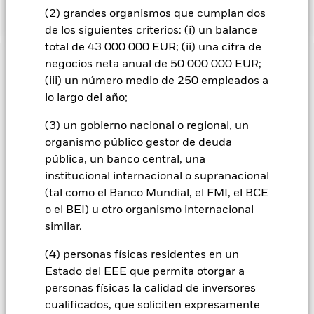
cartera del Fondo.
(2) grandes organismos que cumplan dos
de los siguientes criterios: (i) un balance
total de 43 000 000 EUR; (ii) una cifra de
negocios neta anual de 50 000 000 EUR;
INFORMACIÓN IMPORTANTE: Capital en Riesgo.
El valor
(iii) un número medio de 250 empleados a
de las inversiones y los ingresos derivados de ellas pueden
subir o bajar, y no están garantizados. Es posible que los
lo largo del año;
inversores no recuperen la cantidad invertida originalmente.
(3) un gobierno nacional o regional, un
Los bonos de titulización de activos y los bonos de titulización
organismo público gestor de deuda
hipotecaria están expuestos a riesgos similares a los que se
pública, un banco central, una
han descrito para los valores de renta fija. Estos instrumentos
pueden estar sujetos al “riesgo de liquidez”, tener niveles
institucional internacional o supranacional
elevados de endeudamiento y pueden no reflejar plenamente
(tal como el Banco Mundial, el FMI, el BCE
el valor de los activos subyacentes. Los cambios en los tipos
o el BEI) u otro organismo internacional
de interés, el riesgo de crédito y/o los incumplimientos de los
similar.
emisores tendrán un impacto significativo en el
comportamiento de los títulos de renta fija. Los valores
(4) personas físicas residentes en un
calificados por debajo de la “categoría de Inversión” pueden
Estado del EEE que permita otorgar a
ser más sensibles a estos riesgos que los valores de renta fija
con mejor calificación. Las rebajas de la calificación de
personas físicas la calidad de inversores
solvencia potenciales o reales pueden incrementar el nivel de
cualificados, que soliciten expresamente