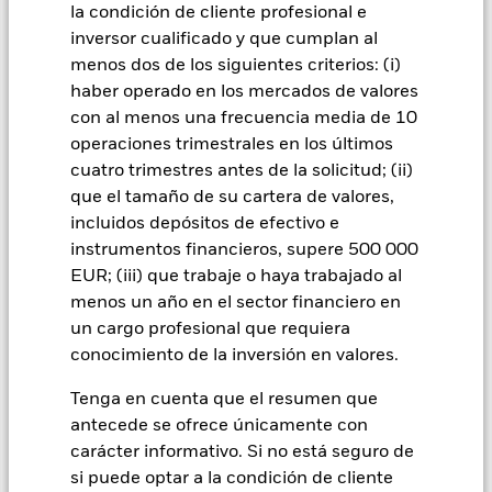
riesgo. El riesgo de inversión se concentra en ciertos
la condición de cliente profesional e
mercados, países, divisas o empresas. Ello significa que el
inversor cualificado y que cumplan al
Fondo es más sensible a cualquier hecho localizado, ya sea
menos dos de los siguientes criterios: (i)
económico, de mercado, político, relacionado con la
sostenibilidad o normativo. El valor de los títulos de renta
haber operado en los mercados de valores
variable y los asimilados a acciones se puede ver afectado por
con al menos una frecuencia media de 10
los movimientos diarios del mercado bursátil. Entre otros
operaciones trimestrales en los últimos
factores que influyen están los acontecimientos políticos, las
cuatro trimestres antes de la solicitud; (ii)
noticias económicas, beneficios empresariales y los hechos
que el tamaño de su cartera de valores,
societarios de importancia. El Fondo pretende excluir a las
empresas que participen en determinadas actividades
incluidos depósitos de efectivo e
incompatibles con los criterios ESG. Por consiguiente, los
instrumentos financieros, supere 500 000
inversores deberán realizar una evaluación ética personal del
EUR; (iii) que trabaje o haya trabajado al
filtro ESG del Fondo antes de invertir en este. Este filtro ESG
menos un año en el sector financiero en
podría afectar negativamente al valor de las inversiones del
un cargo profesional que requiera
Fondo si se compara con un fondo sin dicho filtro.
Todas las clases de acciones con cobertura de divisas de este
conocimiento de la inversión en valores.
fondo utilizan derivados para cubrir el riesgo de divisas. El
Tenga en cuenta que el resumen que
uso de derivados para una clase de acciones podría conllevar
un posible riesgo de contagio (también denominado «spill-
antecede se ofrece únicamente con
over») a otras clases de acciones del fondo. La sociedad
carácter informativo. Si no está seguro de
gestora del fondo se asegurará de que se dispone de los
si puede optar a la condición de cliente