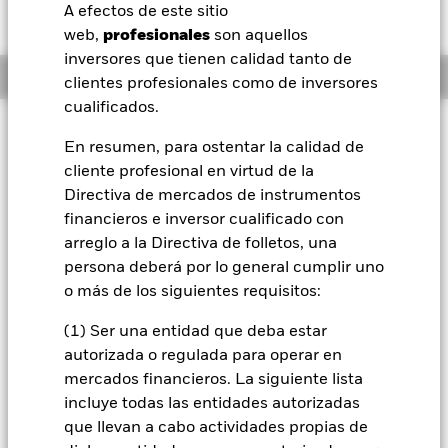
USD 0,00 (0,00%)
A efectos de este sitio
BlackRock
web,
profesionales
son aquellos
inversores que tienen calidad tanto de
Información general
iShares
clientes profesionales como de inversores
cualificados.
Aladdin
Filosofía de inversión
En resumen, para ostentar la calidad de
El Fondo tiene por objetivo lograr una rentabilidad total de
cliente profesional en virtud de la
Nuestra compañía
su inversión, a través de una combinación de revalorización
Directiva de mercados de instrumentos
del capital y rendimientos de los activos del Fondo, de un
modo coherente con la inversión centrada en los factores
financieros e inversor cualificado con
«ESG». El Fondo aplica un enfoque flexible a la asignación
arreglo a la Directiva de folletos, una
de activos e intentará obtener exposición a través de diversas
persona deberá por lo general cumplir uno
clases de activos. Para alcanzar su objetivo, el Fondo invertirá
o más de los siguientes requisitos:
a escala mundial en valores de renta variable (como
acciones), valores relacionados con la renta variable, valores
(1) Ser una entidad que deba estar
de renta fija (RF) (como bonos), valores relacionados con RF e
autorizada o regulada para operar en
instrumentos del mercado monetario (IMM) (como títulos de
deuda con vencimientos a corto plazo), valores de titulización
mercados financieros. La siguiente lista
de activos (VTA) y valores de titulización de hipotecas (MBS)
incluye todas las entidades autorizadas
(es decir, valores financieros respaldados por flujos de
que llevan a cabo actividades propias de
efectivo procedentes de deuda), depósitos, efectivo y otros