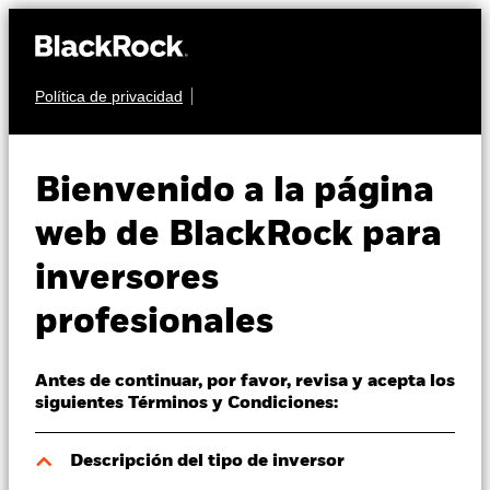
Política de privacidad
Quiénes somos
RENTA FIJA
BlackRock Systematic
Productos
Bienvenido a la página
Multi-Strategy Fund
Perspectivas
web de BlackRock para
inversores
Visión de mercado
profesionales
Educación
Antes de continuar, por favor, revisa y acepta los
Profesionales
Valor liquidativo a 07 ago 2026
siguientes Términos y Condiciones:
USD 118,51
52 Semanas: 114,13 - 120,99
España
Descripción del tipo de inversor
Change location
Variación del valor liquidativo a 07 ago 2026