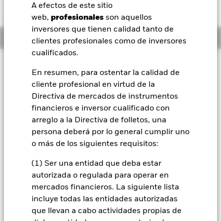
CHF -0,01 (-0,01%)
A efectos de este sitio
BlackRock
web,
profesionales
son aquellos
inversores que tienen calidad tanto de
Información general
iShares
clientes profesionales como de inversores
cualificados.
Aladdin
Filosofía de inversión
En resumen, para ostentar la calidad de
El Fondo tiene por objetivo lograr una rentabilidad total de
cliente profesional en virtud de la
Nuestra compañía
su inversión, a través de una combinación de revalorización
Directiva de mercados de instrumentos
del capital y rendimientos de los activos del Fondo, de un
modo coherente con la inversión centrada en los factores
financieros e inversor cualificado con
«ESG». El Fondo aplica un enfoque flexible a la asignación
arreglo a la Directiva de folletos, una
de activos e intentará obtener exposición a través de diversas
persona deberá por lo general cumplir uno
clases de activos. Para alcanzar su objetivo, el Fondo invertirá
o más de los siguientes requisitos:
a escala mundial en valores de renta variable (como
acciones), valores relacionados con la renta variable, valores
(1) Ser una entidad que deba estar
de renta fija (RF) (como bonos), valores relacionados con RF e
autorizada o regulada para operar en
instrumentos del mercado monetario (IMM) (como títulos de
deuda con vencimientos a corto plazo), valores de titulización
mercados financieros. La siguiente lista
de activos (VTA) y valores de titulización de hipotecas (MBS)
incluye todas las entidades autorizadas
(es decir, valores financieros respaldados por flujos de
que llevan a cabo actividades propias de
efectivo procedentes de deuda), depósitos, efectivo y otros