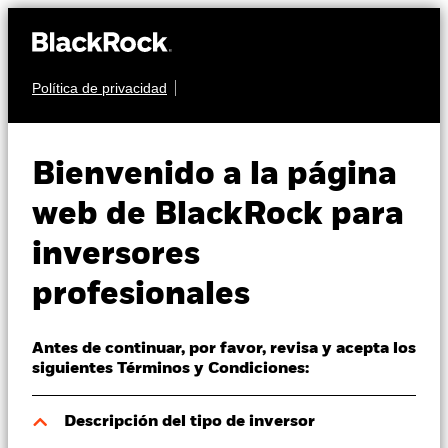
Política de privacidad
Quiénes somos
RENTA FIJA
BlackRock Systematic
Productos
Bienvenido a la página
Multi-Strategy Fund
Perspectivas
web de BlackRock para
inversores
Visión de mercado
profesionales
Educación
Antes de continuar, por favor, revisa y acepta los
Profesionales
Valor liquidativo a 07 ago 2026
siguientes Términos y Condiciones:
CHF 99,70
52 Semanas: 98,02 - 103,53
España
Descripción del tipo de inversor
Change location
Variación del valor liquidativo a 07 ago 2026