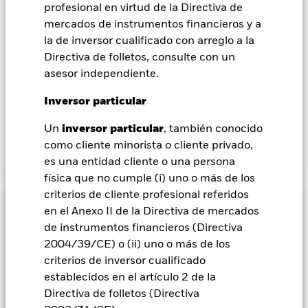
procedimientos adecuados para minimizar el riesgo de
profesional en virtud de la Directiva de
contagio a otras clases de acciones. En el menú desplegable
mercados de instrumentos financieros y a
que figura justo debajo del nombre del fondo, podrá ver un
la de inversor cualificado con arreglo a la
listado de todas las clases de acciones del fondo: las clases de
Directiva de folletos, consulte con un
acciones con cobertura de divisas se identifican mediante la
palabra «Hedged» en su nombre. Además, el listado
asesor independiente.
completo de todas las clases de acciones con cobertura de
Inversor particular
divisas está disponible mediante solicitud a la sociedad
gestora del fondo.
Un
inversor particular
, también conocido
como cliente minorista o cliente privado,
Mostrar menos
es una entidad cliente o una persona
física que no cumple (i) uno o más de los
BlackRock Systematic Multi-Strategy Fund
criterios de cliente profesional referidos
Rentabilidad
en el Anexo II de la Directiva de mercados
de instrumentos financieros (Directiva
Gráfico de rendimiento
2004/39/CE) o (ii) uno o más de los
Datos clave
Los cambios en los tipos de interés, el riesgo de crédito y/o los
criterios de inversor cualificado
impagos de los emisores tendrán un impacto significativo en
la rentabilidad de los títulos de renta fija. Los valores
establecidos en el artículo 2 de la
Ver gráfico completo
Características del Fondo
calificados sin categoría de inversión pueden ser más
Activos netos del Fondo
USD 157.525.999
Directiva de folletos (Directiva
sensibles a estos riesgos que los valores de renta fija con
a 07 ago 2026