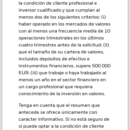
riesgo. El riesgo de inversión se concentra en ciertos
la condición de cliente profesional e
mercados, países, divisas o empresas. Ello significa que el
inversor cualificado y que cumplan al
Fondo es más sensible a cualquier hecho localizado, ya sea
menos dos de los siguientes criterios: (i)
económico, de mercado, político, relacionado con la
sostenibilidad o normativo. El valor de los títulos de renta
haber operado en los mercados de valores
variable y los asimilados a acciones se puede ver afectado por
con al menos una frecuencia media de 10
los movimientos diarios del mercado bursátil. Entre otros
operaciones trimestrales en los últimos
factores que influyen están los acontecimientos políticos, las
cuatro trimestres antes de la solicitud; (ii)
noticias económicas, beneficios empresariales y los hechos
que el tamaño de su cartera de valores,
societarios de importancia. El Fondo pretende excluir a las
empresas que participen en determinadas actividades
incluidos depósitos de efectivo e
incompatibles con los criterios ESG. Por consiguiente, los
instrumentos financieros, supere 500 000
inversores deberán realizar una evaluación ética personal del
EUR; (iii) que trabaje o haya trabajado al
filtro ESG del Fondo antes de invertir en este. Este filtro ESG
menos un año en el sector financiero en
podría afectar negativamente al valor de las inversiones del
un cargo profesional que requiera
Fondo si se compara con un fondo sin dicho filtro.
Todas las clases de acciones con cobertura de divisas de este
conocimiento de la inversión en valores.
fondo utilizan derivados para cubrir el riesgo de divisas. El
Tenga en cuenta que el resumen que
uso de derivados para una clase de acciones podría conllevar
un posible riesgo de contagio (también denominado «spill-
antecede se ofrece únicamente con
over») a otras clases de acciones del fondo. La sociedad
carácter informativo. Si no está seguro de
gestora del fondo se asegurará de que se dispone de los
si puede optar a la condición de cliente