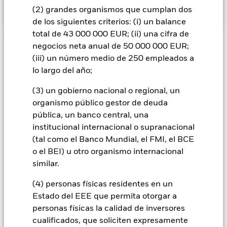
cartera del Fondo.
(2) grandes organismos que cumplan dos
de los siguientes criterios: (i) un balance
total de 43 000 000 EUR; (ii) una cifra de
negocios neta anual de 50 000 000 EUR;
INFORMACIÓN IMPORTANTE: Capital en Riesgo.
El valor
(iii) un número medio de 250 empleados a
de las inversiones y los ingresos derivados de ellas pueden
subir o bajar, y no están garantizados. Es posible que los
lo largo del año;
inversores no recuperen la cantidad invertida originalmente.
(3) un gobierno nacional o regional, un
Los bonos de titulización de activos y los bonos de titulización
organismo público gestor de deuda
hipotecaria están expuestos a riesgos similares a los que se
pública, un banco central, una
han descrito para los valores de renta fija. Estos instrumentos
pueden estar sujetos al “riesgo de liquidez”, tener niveles
institucional internacional o supranacional
elevados de endeudamiento y pueden no reflejar plenamente
(tal como el Banco Mundial, el FMI, el BCE
el valor de los activos subyacentes. Los cambios en los tipos
o el BEI) u otro organismo internacional
de interés, el riesgo de crédito y/o los incumplimientos de los
similar.
emisores tendrán un impacto significativo en el
comportamiento de los títulos de renta fija. Los valores
(4) personas físicas residentes en un
calificados por debajo de la “categoría de Inversión” pueden
Estado del EEE que permita otorgar a
ser más sensibles a estos riesgos que los valores de renta fija
con mejor calificación. Las rebajas de la calificación de
personas físicas la calidad de inversores
solvencia potenciales o reales pueden incrementar el nivel de
cualificados, que soliciten expresamente