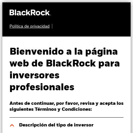
Política de privacidad
Quiénes somos
MULTIACTIVO
BSF BlackRock
Productos
Bienvenido a la página
MyMap Plus
Perspectivas
web de BlackRock para
Defensive Fund
inversores
Visión de mercado
profesionales
Educación
Antes de continuar, por favor, revisa y acepta los
Profesionales
siguientes Términos y Condiciones:
Valor liquidativo a 07 ago 2026
España
Descripción del tipo de inversor
USD 139,67
Change location