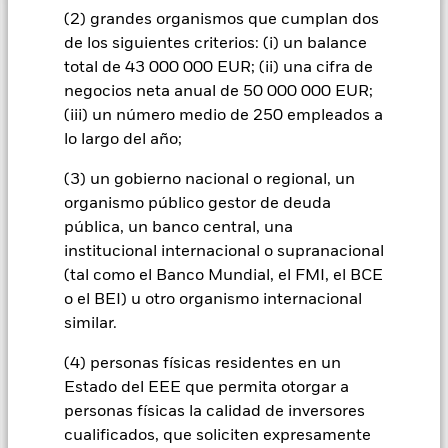
(2) grandes organismos que cumplan dos
INFORMACIÓN IMPORTANTE: Capital en Riesgo.
El valor
de los siguientes criterios: (i) un balance
de las inversiones y los ingresos derivados de ellas pueden
total de 43 000 000 EUR; (ii) una cifra de
subir o bajar, y no están garantizados. Es posible que los
negocios neta anual de 50 000 000 EUR;
inversores no recuperen la cantidad invertida originalmente.
(iii) un número medio de 250 empleados a
Todas las clases de acciones con cobertura de divisas de este
lo largo del año;
fondo utilizan derivados para cubrir el riesgo de divisas. El
uso de derivados para una clase de acciones podría conllevar
(3) un gobierno nacional o regional, un
un posible riesgo de contagio (también denominado «spill-
organismo público gestor de deuda
over») a otras clases de acciones del fondo. La sociedad
pública, un banco central, una
gestora del fondo se asegurará de que se dispone de los
procedimientos adecuados para minimizar el riesgo de
institucional internacional o supranacional
contagio a otras clases de acciones. En el menú desplegable
(tal como el Banco Mundial, el FMI, el BCE
que figura justo debajo del nombre del fondo, podrá ver un
o el BEI) u otro organismo internacional
listado de todas las clases de acciones del fondo: las clases de
similar.
acciones con cobertura de divisas se identifican mediante la
palabra «Hedged» en su nombre. Además, el listado
(4) personas físicas residentes en un
completo de todas las clases de acciones con cobertura de
Estado del EEE que permita otorgar a
divisas está disponible mediante solicitud a la sociedad
personas físicas la calidad de inversores
gestora del fondo.
cualificados, que soliciten expresamente