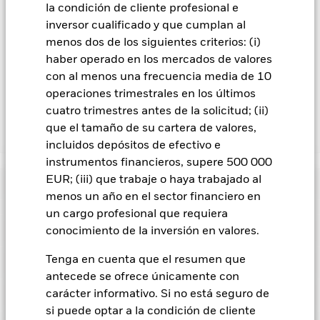
En la medida en que el Fondo opere en préstamos de valores
la condición de cliente profesional e
para reducir los gastos, el propio Fondo percibirá el 62,5% de
inversor cualificado y que cumplan al
los ingresos asociadas que se generen, y el 37,5% restante se
menos dos de los siguientes criterios: (i)
recibirá por BlackRock en calidad de agente de préstamo de
haber operado en los mercados de valores
valores. Debido a que el reparto de los ingresos por préstamos
de valores no incrementa los costes de funcionamiento del
con al menos una frecuencia media de 10
Fondo, esto ha quedado excluido de los gastos corrientes.
operaciones trimestrales en los últimos
cuatro trimestres antes de la solicitud; (ii)
que el tamaño de su cartera de valores,
Mostrar menos
incluidos depósitos de efectivo e
BSF BlackRock MyMap Plus Defensive Fund
instrumentos financieros, supere 500 000
EUR; (iii) que trabaje o haya trabajado al
Rentabilidad
menos un año en el sector financiero en
un cargo profesional que requiera
Gráfico de rendimiento
Datos clave
conocimiento de la inversión en valores.
El riesgo de crédito, los cambios en los tipos de interés y/o los
impagos de los emisores tendrán un impacto significativo en
la rentabilidad de los títulos de renta fija. Las rebajas de la
Tenga en cuenta que el resumen que
Ver gráfico completo
Características del Fondo
calificación de solvencia potenciales o reales pueden
Activos netos del Fondo
EUR 217.660.405
antecede se ofrece únicamente con
incrementar el nivel de riesgo.
El valor de los títulos de renta
a 07 ago 2026
Rentabilidad
variable y los títulos relacionados con la renta variable se
Indicador de riesgo
carácter informativo. Si no está seguro de
puede ver afectado por los movimientos diarios del mercado
Número de posiciones
0
Fecha de lanzamiento del
10 abr 2015
si puede optar a la condición de cliente
bursátil. Entre otros factores que influyen están los
a 06 ago 2026