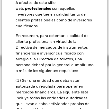
52 Semanas: 128,77 - 139,67
A efectos de este sitio
BlackRock
web,
profesionales
son aquellos
Variación del valor liquidativo a 07 ago 2026
USD 0,12 (0,09%)
inversores que tienen calidad tanto de
iShares
clientes profesionales como de inversores
Morningstar Rating
cualificados.
Aladdin
En resumen, para ostentar la calidad de
cliente profesional en virtud de la
Nuestra compañía
Directiva de mercados de instrumentos
financieros e inversor cualificado con
arreglo a la Directiva de folletos, una
Información general
persona deberá por lo general cumplir uno
o más de los siguientes requisitos:
Filosofía de inversión
(1) Ser una entidad que deba estar
El Fondo pretende proporcionar una rentabilidad de su
inversión a través de una combinación de revalorización del
autorizada o regulada para operar en
capital y rendimientos, con un nivel de riesgo defensivo y de
mercados financieros. La siguiente lista
forma coherente con los principios medioambientales,
incluye todas las entidades autorizadas
sociales y de gobierno corporativo (ESG) aplicados a la
que llevan a cabo actividades propias de
inversión. El Fondo tratará de conseguir su objetivo de