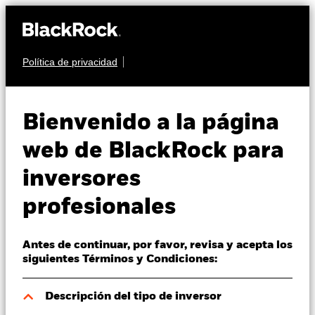
Política de privacidad
Quiénes somos
RENTA VARIABLE
BGF World Financials
Productos
Bienvenido a la página
Fund
Perspectivas
web de BlackRock para
inversores
Visión de mercado
profesionales
Educación
Antes de continuar, por favor, revisa y acepta los
Profesionales
Valor liquidativo a 06 ago 2026
siguientes Términos y Condiciones:
HKD 272,18
52 Semanas: 211,99 - 273,51
España
Descripción del tipo de inversor
Change location
Variación del valor liquidativo a 06 ago 2026