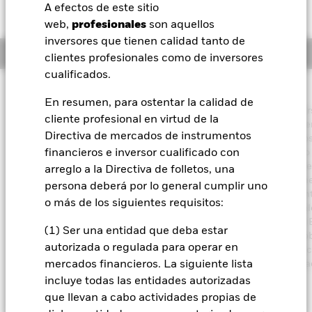
HKD -1,33 (-0,49%)
A efectos de este sitio
BlackRock
web,
profesionales
son aquellos
inversores que tienen calidad tanto de
Información general
iShares
clientes profesionales como de inversores
cualificados.
Aladdin
Filosofía de inversión
En resumen, para ostentar la calidad de
El Fondo tiene por objetivo maximizar la rentabilidad de su inver
cliente profesional en virtud de la
Nuestra compañía
través de una combinación de crecimiento del capital y rendimie
Directiva de mercados de instrumentos
de los activos del Fondo, e invirtiendo de forma coherente con lo
principios medioambientales, sociales y de gobierno corporativo
financieros e inversor cualificado con
aplicados a la inversión. El Fondo invierte a escala mundial al m
arreglo a la Directiva de folletos, una
70% de su activo total en valores de renta variable (como accion
persona deberá por lo general cumplir uno
empresas domiciliadas o que desarrollen una parte predominan
o más de los siguientes requisitos:
su actividad económica en servicios financieros. Los activos total
Fondo se invertirán de acuerdo con lo establecido en su Política 
(1) Ser una entidad que deba estar
tal como se indica en el folleto. Para obtener más información so
autorizada o regulada para operar en
características ESG, consulte el folleto y visite el sitio web de Bla
https://www.blackrock.com/corporate/literature/publication/bla
mercados financieros. La siguiente lista
baseline-screens-in-europe-middleeast-and-africa.pdf
incluye todas las entidades autorizadas
que llevan a cabo actividades propias de