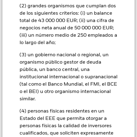
Todas las clases de acciones con cobertura de divisas de este
(2) grandes organismos que cumplan dos
fondo utilizan derivados para cubrir el riesgo de divisas. El
de los siguientes criterios: (i) un balance
uso de derivados para una clase de acciones podría conllevar
total de 43 000 000 EUR; (ii) una cifra de
un posible riesgo de contagio (también denominado «spill-
negocios neta anual de 50 000 000 EUR;
over») a otras clases de acciones del fondo. La sociedad
(iii) un número medio de 250 empleados a
gestora del fondo se asegurará de que se dispone de los
procedimientos adecuados para minimizar el riesgo de
lo largo del año;
contagio a otras clases de acciones. En el menú desplegable
que figura justo debajo del nombre del fondo, podrá ver un
(3) un gobierno nacional o regional, un
listado de todas las clases de acciones del fondo: las clases de
organismo público gestor de deuda
acciones con cobertura de divisas se identifican mediante la
pública, un banco central, una
palabra «Hedged» en su nombre. Además, el listado
institucional internacional o supranacional
completo de todas las clases de acciones con cobertura de
(tal como el Banco Mundial, el FMI, el BCE
divisas está disponible mediante solicitud a la sociedad
o el BEI) u otro organismo internacional
gestora del fondo.
similar.
En la medida en que el Fondo opere en préstamos de valores
para reducir los gastos, el propio Fondo percibirá el 62,5% de
(4) personas físicas residentes en un
los ingresos asociadas que se generen, y el 37,5% restante se
Estado del EEE que permita otorgar a
recibirá por BlackRock en calidad de agente de préstamo de
personas físicas la calidad de inversores
valores. Debido a que el reparto de los ingresos por préstamos
cualificados, que soliciten expresamente
de valores no incrementa los costes de funcionamiento del