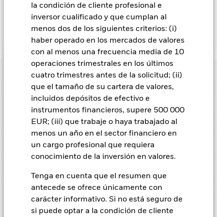
la condición de cliente profesional e
Fondo, esto ha quedado excluido de los gastos corrientes.
inversor cualificado y que cumplan al
menos dos de los siguientes criterios: (i)
Mostrar menos
haber operado en los mercados de valores
con al menos una frecuencia media de 10
BGF World Financials Fund
operaciones trimestrales en los últimos
Rentabilidad
cuatro trimestres antes de la solicitud; (ii)
que el tamaño de su cartera de valores,
Gráfico de rendimiento
incluidos depósitos de efectivo e
Datos clave
El riesgo de inversión se concentra en ciertos sectores, países,
instrumentos financieros, supere 500 000
divisas o empresas. Ello significa que el Fondo es más
sensible a cualquier hecho localizado, ya sea económico, de
EUR; (iii) que trabaje o haya trabajado al
Ver gráfico completo
Características del Fondo
mercado, político, relacionado con la sostenibilidad o
Activos netos del Fondo
USD 2.732.000.660
menos un año en el sector financiero en
normativo.
El valor de los títulos de renta variable y los títulos
a 06 ago 2026
Rentabilidad
relacionados con la renta variable se puede ver afectado por
Indicador de riesgo
un cargo profesional que requiera
los movimientos diarios del mercado bursátil. Entre otros
Número de posiciones
51
Fecha de lanzamiento del
03 mar 2000
conocimiento de la inversión en valores.
factores que influyen están los acontecimientos políticos, las
a 30 jun 2026
fondo
noticias económicas, beneficios empresariales y los hechos
Posiciones
societarios de importancia.
El Fondo pretende excluir a las
Tenga en cuenta que el resumen que
Beta de las acciones a 3 años
1,276
Divisa base
USD
empresas que participen en determinadas actividades
antecede se ofrece únicamente con
Desglose
incompatibles con los criterios ESG. Este filtro ESG podría
a 30 jun 2026
Índice de referencia con
MSCI ACWI Financials Index
Este gráfico muestra la rentabilidad del producto como el
a 31 jul 2026
reducir el posible universo de inversión y afectar
carácter informativo. Si no está seguro de
limitaciones 1
(USD)
5
porcentaje de pérdidas o ganancias anuales en los 7
1
2
3
4
6
7
negativamente al valor de las inversiones del Fondo si se
Ratio precio/valor contable
1,37
Precio y cambio
si puede optar a la condición de cliente
compara con un fondo sin dicho filtro.
últimos años frente a su índice de referencia. Puede
Comisión inicial
5,00%
Nombre
Peso (%)