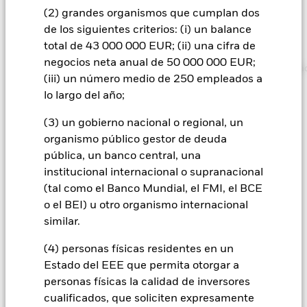
financieros. Los activos totales del Fondo se invertirán de
(2) grandes organismos que cumplan dos
acuerdo con lo establecido en su Política ESG, tal como se
indica en el folleto. Para obtener más información sobre las
de los siguientes criterios: (i) un balance
características ESG, consulte el folleto y visite el sitio web de
total de 43 000 000 EUR; (ii) una cifra de
BlackRock:
negocios neta anual de 50 000 000 EUR;
https://www.blackrock.com/corporate/literature/publication/bla
(iii) un número medio de 250 empleados a
baseline-screens-in-europe-middleeast-and-africa.pdf
lo largo del año;
Todas las clases de acciones con cobertura de divisas de este
fondo utilizan derivados para cubrir el riesgo de divisas. El
(3) un gobierno nacional o regional, un
uso de derivados para una clase de acciones podría conllevar
un posible riesgo de contagio (también denominado «spill-
organismo público gestor de deuda
over») a otras clases de acciones del fondo. La sociedad
pública, un banco central, una
gestora del fondo se asegurará de que se dispone de los
institucional internacional o supranacional
procedimientos adecuados para minimizar el riesgo de
(tal como el Banco Mundial, el FMI, el BCE
contagio a otras clases de acciones. En el menú desplegable
o el BEI) u otro organismo internacional
que figura justo debajo del nombre del fondo, podrá ver un
similar.
listado de todas las clases de acciones del fondo: las clases de
acciones con cobertura de divisas se identifican mediante la
(4) personas físicas residentes en un
palabra «Hedged» en su nombre. Además, el listado
Estado del EEE que permita otorgar a
completo de todas las clases de acciones con cobertura de
personas físicas la calidad de inversores
divisas está disponible mediante solicitud a la sociedad
gestora del fondo.
cualificados, que soliciten expresamente