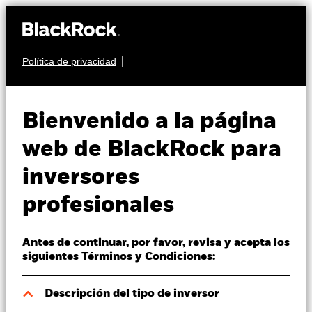
Política de privacidad
Quiénes somos
RENTA VARIABLE
BGF World Financials
Productos
Bienvenido a la página
Fund
Perspectivas
web de BlackRock para
inversores
Visión de mercado
profesionales
Educación
Antes de continuar, por favor, revisa y acepta los
Profesionales
Valor liquidativo a 07 ago 2026
siguientes Términos y Condiciones:
USD 51,16
52 Semanas: 39,64 - 51,70
España
Descripción del tipo de inversor
Change location
Variación del valor liquidativo a 07 ago 2026