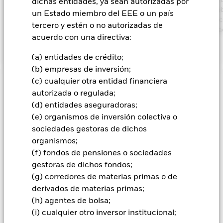
Fondo se invertirán de acuerdo con lo establecido en su Política 
dichas entidades, ya sean autorizadas por
tal como se indica en el folleto. Para obtener más información so
un Estado miembro del EEE o un país
características ESG, consulte el folleto y visite el sitio web de Bla
tercero y estén o no autorizadas de
https://www.blackrock.com/corporate/literature/publication/bla
acuerdo con una directiva:
baseline-screens-in-europe-middleeast-and-africa.pdf
(a) entidades de crédito;
(b) empresas de inversión;
(c) cualquier otra entidad financiera
INFORMACIÓN IMPORTANTE: Capital en Riesgo.
El valor
autorizada o regulada;
de las inversiones y los ingresos derivados de ellas pueden
(d) entidades aseguradoras;
subir o bajar, y no están garantizados. Es posible que los
(e) organismos de inversión colectiva o
inversores no recuperen la cantidad invertida originalmente.
sociedades gestoras de dichos
El Fondo tiene por objetivo maximizar la rentabilidad de su
organismos;
inversión a través de una combinación de crecimiento del
(f) fondos de pensiones o sociedades
capital y rendimientos de los activos del Fondo, e invirtiendo
de forma coherente con los principios medioambientales,
gestoras de dichos fondos;
sociales y de gobierno corporativo (ESG) aplicados a la
(g) corredores de materias primas o de
inversión. El Fondo invierte a escala mundial al menos el 70%
derivados de materias primas;
de su activo total en valores de renta variable (como acciones)
(h) agentes de bolsa;
de empresas domiciliadas o que desarrollen una parte
(i) cualquier otro inversor institucional;
predominante de su actividad económica en servicios