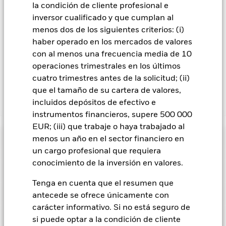
la condición de cliente profesional e
En la medida en que el Fondo opere en préstamos de valores
inversor cualificado y que cumplan al
para reducir los gastos, el propio Fondo percibirá el 62,5% de
los ingresos asociadas que se generen, y el 37,5% restante se
menos dos de los siguientes criterios: (i)
recibirá por BlackRock en calidad de agente de préstamo de
haber operado en los mercados de valores
valores. Debido a que el reparto de los ingresos por préstamos
con al menos una frecuencia media de 10
de valores no incrementa los costes de funcionamiento del
operaciones trimestrales en los últimos
Fondo, esto ha quedado excluido de los gastos corrientes.
cuatro trimestres antes de la solicitud; (ii)
que el tamaño de su cartera de valores,
incluidos depósitos de efectivo e
Mostrar menos
instrumentos financieros, supere 500 000
BGF World Financials Fund
EUR; (iii) que trabaje o haya trabajado al
Rentabilidad
menos un año en el sector financiero en
un cargo profesional que requiera
conocimiento de la inversión en valores.
Gráfico de rendimiento
Datos clave
El riesgo de inversión se concentra en ciertos sectores, países,
divisas o empresas. Ello significa que el Fondo es más
Tenga en cuenta que el resumen que
sensible a cualquier hecho localizado, ya sea económico, de
Ver gráfico completo
Características del Fondo
antecede se ofrece únicamente con
mercado, político, relacionado con la sostenibilidad o
Activos netos del Fondo
USD 2.700.537.569
normativo.
El valor de los títulos de renta variable y los títulos
carácter informativo. Si no está seguro de
a 07 ago 2026
Rentabilidad
relacionados con la renta variable se puede ver afectado por
Indicador de riesgo
si puede optar a la condición de cliente
los movimientos diarios del mercado bursátil. Entre otros
Número de posiciones
51