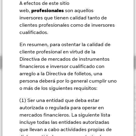
USD -0,30 (-0,58%)
A efectos de este sitio
BlackRock
web,
profesionales
son aquellos
Morningstar Rating
inversores que tienen calidad tanto de
iShares
clientes profesionales como de inversores
cualificados.
Aladdin
En resumen, para ostentar la calidad de
cliente profesional en virtud de la
Nuestra compañía
Directiva de mercados de instrumentos
Información general
financieros e inversor cualificado con
arreglo a la Directiva de folletos, una
Filosofía de inversión
persona deberá por lo general cumplir uno
El Fondo tiene por objetivo maximizar la rentabilidad de su inver
o más de los siguientes requisitos:
través de una combinación de crecimiento del capital y rendimie
de los activos del Fondo, e invirtiendo de forma coherente con lo
(1) Ser una entidad que deba estar
principios medioambientales, sociales y de gobierno corporativo
autorizada o regulada para operar en
aplicados a la inversión. El Fondo invierte a escala mundial al m
mercados financieros. La siguiente lista
70% de su activo total en valores de renta variable (como accion
incluye todas las entidades autorizadas
empresas domiciliadas o que desarrollen una parte predominan
que llevan a cabo actividades propias de
su actividad económica en servicios financieros. Los activos total