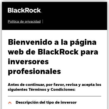
Política de privacidad
Quiénes somos
RENTA VARIABLE
iShares US Index Fund
Productos
Bienvenido a la página
(IE)
Perspectivas
web de BlackRock para
inversores
Visión de mercado
profesionales
Educación
Antes de continuar, por favor, revisa y acepta los
Profesionales
Valor liquidativo a 06 ago 2026
siguientes Términos y Condiciones:
EUR 34,49
52 Semanas: 28,02 - 34,65
España
Descripción del tipo de inversor
Change location
Variación del valor liquidativo a 06 ago 2026