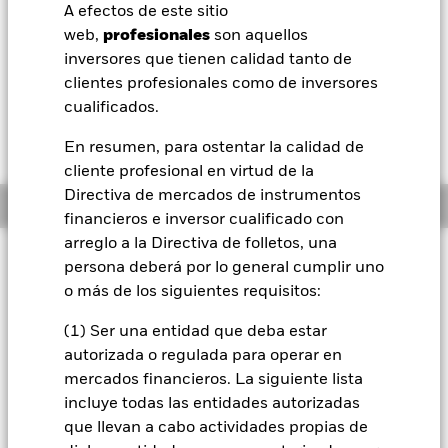
EUR 0,00 (-0,01%)
A efectos de este sitio
BlackRock
web,
profesionales
son aquellos
Morningstar Rating
inversores que tienen calidad tanto de
iShares
clientes profesionales como de inversores
cualificados.
Aladdin
En resumen, para ostentar la calidad de
cliente profesional en virtud de la
Nuestra compañía
Directiva de mercados de instrumentos
Información general
financieros e inversor cualificado con
arreglo a la Directiva de folletos, una
Filosofía de inversión
persona deberá por lo general cumplir uno
Este Fondo tiene por objetivo conseguir una rentabilidad de
o más de los siguientes requisitos:
su inversión a través de una combinación de revalorización
del capital y rendimientos en los activos del Fondo que
(1) Ser una entidad que deba estar
refleje la rentabilidad del mercado de renta variable de los
autorizada o regulada para operar en
Estados Unidos. El Fondo invertirá en valores de renta
mercados financieros. La siguiente lista
variable (como acciones) cotizados y negociados en
incluye todas las entidades autorizadas
mercados regulados de los Estados Unidos, así como en
que llevan a cabo actividades propias de
instrumentos financieros derivados (IFD) (es decir,