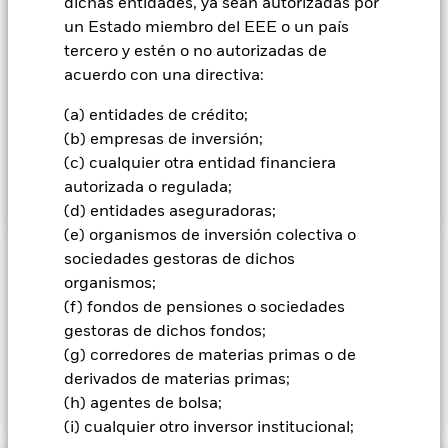
inversiones cuyos precios se basan en uno o más activos
dichas entidades, ya sean autorizadas por
subyacentes), incluidos contratos de futuros cotizados en el
un Estado miembro del EEE o un país
S&P 500. Un contrato de futuros es un contrato por el que el
tercero y estén o no autorizadas de
Fondo acuerda comprar o vender un activo subyacente a un
acuerdo con una directiva:
precio determinado en el futuro. El Fondo podrá mantener
efectivo con el fin de proporcionar cobertura a la exposición
(a) entidades de crédito;
creada por los IFD. La rentabilidad del Fondo se comparará
(b) empresas de inversión;
con la rentabilidad de un índice, que en principio será el
índice S&P 500 (con dividendos netos), el índice de
(c) cualquier otra entidad financiera
referencia del Fondo.
autorizada o regulada;
(d) entidades aseguradoras;
(e) organismos de inversión colectiva o
sociedades gestoras de dichos
INFORMACIÓN IMPORTANTE: Capital en Riesgo.
El valor
organismos;
de las inversiones y los ingresos derivados de ellas pueden
(f) fondos de pensiones o sociedades
subir o bajar, y no están garantizados. Es posible que los
gestoras de dichos fondos;
inversores no recuperen la cantidad invertida originalmente.
(g) corredores de materias primas o de
derivados de materias primas;
Mostrar menos
(h) agentes de bolsa;
(i) cualquier otro inversor institucional;
iShares US Index Fund (IE)