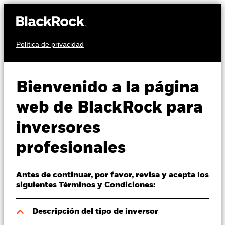
Política de privacidad
Quiénes somos
RENTA VARIABLE
iShares US Index Fund
Productos
Bienvenido a la página
(IE)
Perspectivas
web de BlackRock para
inversores
Visión de mercado
profesionales
Educación
Antes de continuar, por favor, revisa y acepta los
Profesionales
Valor liquidativo a 06 ago 2026
siguientes Términos y Condiciones:
USD 39,29
52 Semanas: 32,31 - 39,43
España
Descripción del tipo de inversor
Change location
Variación del valor liquidativo a 06 ago 2026