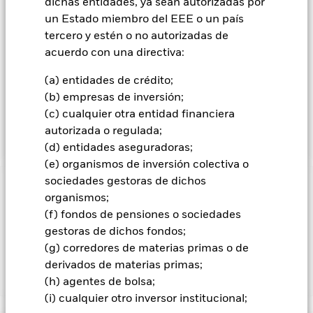
inversiones cuyos precios se basan en uno o más activos
dichas entidades, ya sean autorizadas por
subyacentes), incluidos contratos de futuros cotizados en el
un Estado miembro del EEE o un país
S&P 500. Un contrato de futuros es un contrato por el que el
tercero y estén o no autorizadas de
Fondo acuerda comprar o vender un activo subyacente a un
acuerdo con una directiva:
precio determinado en el futuro. El Fondo podrá mantener
efectivo con el fin de proporcionar cobertura a la exposición
(a) entidades de crédito;
creada por los IFD. La rentabilidad del Fondo se comparará
(b) empresas de inversión;
con la rentabilidad de un índice, que en principio será el
índice S&P 500 (con dividendos netos), el índice de
(c) cualquier otra entidad financiera
referencia del Fondo.
autorizada o regulada;
(d) entidades aseguradoras;
(e) organismos de inversión colectiva o
sociedades gestoras de dichos
INFORMACIÓN IMPORTANTE: Capital en Riesgo.
El valor
organismos;
de las inversiones y los ingresos derivados de ellas pueden
(f) fondos de pensiones o sociedades
subir o bajar, y no están garantizados. Es posible que los
gestoras de dichos fondos;
inversores no recuperen la cantidad invertida originalmente.
(g) corredores de materias primas o de
derivados de materias primas;
Mostrar menos
(h) agentes de bolsa;
(i) cualquier otro inversor institucional;
iShares US Index Fund (IE)