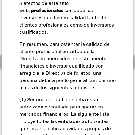
USD -0,06 (-0,16%)
A efectos de este sitio
BlackRock
web,
profesionales
son aquellos
Morningstar Rating
inversores que tienen calidad tanto de
iShares
clientes profesionales como de inversores
cualificados.
Aladdin
En resumen, para ostentar la calidad de
cliente profesional en virtud de la
Nuestra compañía
Directiva de mercados de instrumentos
Información general
financieros e inversor cualificado con
arreglo a la Directiva de folletos, una
Filosofía de inversión
persona deberá por lo general cumplir uno
Este Fondo tiene por objetivo conseguir una rentabilidad de
o más de los siguientes requisitos:
su inversión a través de una combinación de revalorización
del capital y rendimientos en los activos del Fondo que
(1) Ser una entidad que deba estar
refleje la rentabilidad del mercado de renta variable de los
autorizada o regulada para operar en
Estados Unidos. El Fondo invertirá en valores de renta
mercados financieros. La siguiente lista
variable (como acciones) cotizados y negociados en
incluye todas las entidades autorizadas
mercados regulados de los Estados Unidos, así como en
que llevan a cabo actividades propias de
instrumentos financieros derivados (IFD) (es decir,