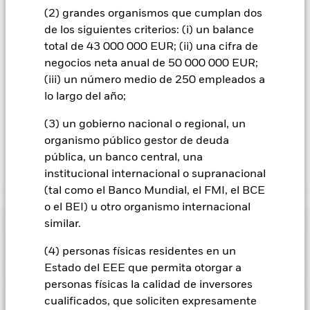
divisas está disponible mediante solicitud a la sociedad
(2) grandes organismos que cumplan dos
gestora del fondo.
de los siguientes criterios: (i) un balance
En la medida en que el Fondo opere en préstamos de valores
total de 43 000 000 EUR; (ii) una cifra de
para reducir los gastos, el propio Fondo percibirá el 62,5% de
negocios neta anual de 50 000 000 EUR;
los ingresos asociadas que se generen, y el 37,5% restante se
(iii) un número medio de 250 empleados a
recibirá por BlackRock en calidad de agente de préstamo de
lo largo del año;
valores. Debido a que el reparto de los ingresos por préstamos
de valores no incrementa los costes de funcionamiento del
(3) un gobierno nacional o regional, un
Fondo, esto ha quedado excluido de los gastos corrientes.
organismo público gestor de deuda
pública, un banco central, una
institucional internacional o supranacional
Mostrar menos
(tal como el Banco Mundial, el FMI, el BCE
BGF Emerging Markets Bond Fund
o el BEI) u otro organismo internacional
Rentabilidad
similar.
(4) personas físicas residentes en un
Gráfico de rendimiento
Datos clave
Estado del EEE que permita otorgar a
Los cambios en los tipos de interés, el riesgo de crédito y/o los
impagos de los emisores tendrán un impacto significativo en
personas físicas la calidad de inversores
la rentabilidad de los títulos de renta fija. Los valores
Ver gráfico completo
Características del Fondo
cualificados, que soliciten expresamente
calificados sin categoría de inversión pueden ser más
Activos netos del Fondo
USD 1.854.289.793