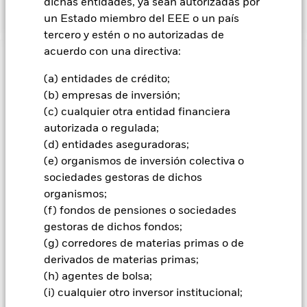
las divisas se gestiona de forma flexible.
dichas entidades, ya sean autorizadas por
un Estado miembro del EEE o un país
tercero y estén o no autorizadas de
acuerdo con una directiva:
INFORMACIÓN IMPORTANTE: Capital en Riesgo.
El valor
de las inversiones y los ingresos derivados de ellas pueden
(a) entidades de crédito;
subir o bajar, y no están garantizados. Es posible que los
(b) empresas de inversión;
inversores no recuperen la cantidad invertida originalmente.
(c) cualquier otra entidad financiera
autorizada o regulada;
Todas las clases de acciones con cobertura de divisas de este
fondo utilizan derivados para cubrir el riesgo de divisas. El
(d) entidades aseguradoras;
uso de derivados para una clase de acciones podría conllevar
(e) organismos de inversión colectiva o
un posible riesgo de contagio (también denominado «spill-
sociedades gestoras de dichos
over») a otras clases de acciones del fondo. La sociedad
organismos;
gestora del fondo se asegurará de que se dispone de los
(f) fondos de pensiones o sociedades
procedimientos adecuados para minimizar el riesgo de
gestoras de dichos fondos;
contagio a otras clases de acciones. En el menú desplegable
(g) corredores de materias primas o de
que figura justo debajo del nombre del fondo, podrá ver un
listado de todas las clases de acciones del fondo: las clases de
derivados de materias primas;
acciones con cobertura de divisas se identifican mediante la
(h) agentes de bolsa;
palabra «Hedged» en su nombre. Además, el listado
(i) cualquier otro inversor institucional;
completo de todas las clases de acciones con cobertura de