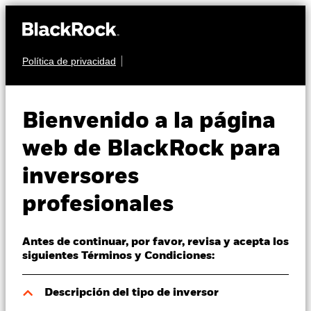
Política de privacidad
Quiénes somos
RENTA FIJA
BGF Emerging
Productos
Bienvenido a la página
Markets Bond Fund
Perspectivas
web de BlackRock para
inversores
Visión de mercado
profesionales
Educación
Antes de continuar, por favor, revisa y acepta los
Profesionales
Valor liquidativo a 07 ago 2026
siguientes Términos y Condiciones:
USD 9,51
52 Semanas: 9,00 - 9,65
España
Descripción del tipo de inversor
Change location
Variación del valor liquidativo a 07 ago 2026