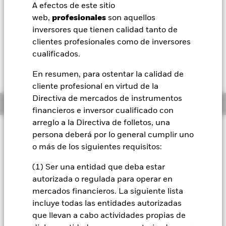
USD 0,01 (0,11%)
A efectos de este sitio
BlackRock
web,
profesionales
son aquellos
Morningstar Rating
inversores que tienen calidad tanto de
iShares
clientes profesionales como de inversores
cualificados.
Aladdin
En resumen, para ostentar la calidad de
cliente profesional en virtud de la
Nuestra compañía
Directiva de mercados de instrumentos
Información general
financieros e inversor cualificado con
arreglo a la Directiva de folletos, una
Filosofía de inversión
persona deberá por lo general cumplir uno
El Fondo Emerging Markets Bond busca maximizar los
o más de los siguientes requisitos:
beneficios totales. El Fondo invierte, como mínimo, un 70 %
de sus activos globales en valores transferibles de renta fija
(1) Ser una entidad que deba estar
de gobiernos y agencias gubernamentales, y en empresas
autorizada o regulada para operar en
domiciliadas, o que ejercen la parte predominante de su
mercados financieros. La siguiente lista
actividad económica, en mercados emergentes. El Fondo
incluye todas las entidades autorizadas
puede invertir en todo el espectro existente de valores,
que llevan a cabo actividades propias de
incluidos aquellos sin calificación crediticia. La exposición a