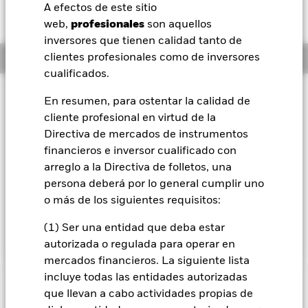
EUR -0,01 (-0,05%)
A efectos de este sitio
BlackRock
web,
profesionales
son aquellos
inversores que tienen calidad tanto de
iShares
Información general
clientes profesionales como de inversores
cualificados.
Aladdin
Filosofía de inversión
En resumen, para ostentar la calidad de
El Fondo Emerging Markets Bond busca maximizar los
cliente profesional en virtud de la
Nuestra compañía
beneficios totales. El Fondo invierte, como mínimo, un 70 %
Directiva de mercados de instrumentos
de sus activos globales en valores transferibles de renta fija
financieros e inversor cualificado con
de gobiernos y agencias gubernamentales, y en empresas
arreglo a la Directiva de folletos, una
domiciliadas, o que ejercen la parte predominante de su
actividad económica, en mercados emergentes. El Fondo
persona deberá por lo general cumplir uno
puede invertir en todo el espectro existente de valores,
o más de los siguientes requisitos:
incluidos aquellos sin calificación crediticia. La exposición a
las divisas se gestiona de forma flexible.
(1) Ser una entidad que deba estar
autorizada o regulada para operar en
mercados financieros. La siguiente lista
incluye todas las entidades autorizadas
INFORMACIÓN IMPORTANTE: Capital en Riesgo.
El valor
que llevan a cabo actividades propias de
de las inversiones y los ingresos derivados de ellas pueden