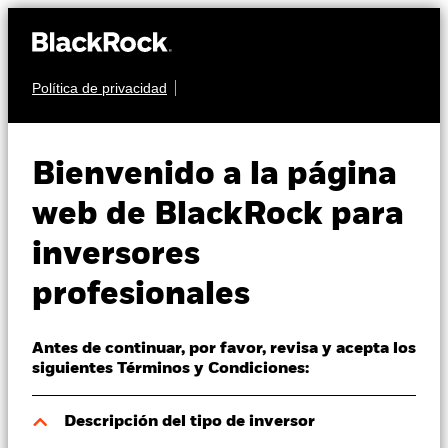
Política de privacidad
Quiénes somos
RENTA FIJA
BGF Emerging
Productos
Bienvenido a la página
Markets Bond Fund
Perspectivas
web de BlackRock para
inversores
Visión de mercado
profesionales
Educación
Antes de continuar, por favor, revisa y acepta los
Profesionales
Valor liquidativo a 07 ago 2026
siguientes Términos y Condiciones:
EUR 18,80
52 Semanas: 16,92 - 19,25
España
Descripción del tipo de inversor
Change location
Variación del valor liquidativo a 07 ago 2026
Morningstar Rating