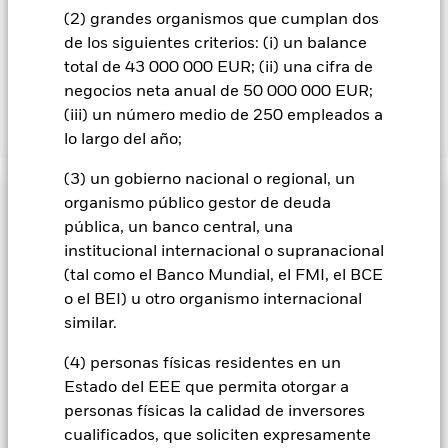
recibirá por BlackRock en calidad de agente de préstamo de
(2) grandes organismos que cumplan dos
valores. Debido a que el reparto de los ingresos por préstamos
de los siguientes criterios: (i) un balance
de valores no incrementa los costes de funcionamiento del
total de 43 000 000 EUR; (ii) una cifra de
Fondo, esto ha quedado excluido de los gastos corrientes.
negocios neta anual de 50 000 000 EUR;
(iii) un número medio de 250 empleados a
Mostrar menos
lo largo del año;
BGF Emerging Markets Bond Fund
(3) un gobierno nacional o regional, un
Rentabilidad
organismo público gestor de deuda
pública, un banco central, una
institucional internacional o supranacional
Gráfico de rendimiento
Datos clave
Los cambios en los tipos de interés, el riesgo de crédito y/o los
(tal como el Banco Mundial, el FMI, el BCE
impagos de los emisores tendrán un impacto significativo en
o el BEI) u otro organismo internacional
la rentabilidad de los títulos de renta fija. Los valores
Ver gráfico completo
Características del Fondo
calificados sin categoría de inversión pueden ser más
similar.
Activos netos del Fondo
USD 1.854.289.793
sensibles a estos riesgos que los valores de renta fija con
a 07 ago 2026
Rentabilidad
mejor calificación. Las rebajas de la calificación de solvencia
Indicador de riesgo
(4) personas físicas residentes en un
potenciales o reales pueden incrementar el nivel de riesgo.
Número de posiciones
292
Fecha de lanzamiento del
01 oct 2004
Los mercados emergentes suelen ser más sensibles a las
Estado del EEE que permita otorgar a
a 30 jun 2026
fondo
condiciones económicas y políticas que los mercados
Calificaciones
personas físicas la calidad de inversores
desarrollados. Entre otros factores se encuentra un mayor
Beta de las acciones a 3 años
0,981
Divisa base
USD
«riesgo de liquidez», mayores restricciones a la inversión o
cualificados, que soliciten expresamente
Posiciones
transmisión de activos, fallos/retrasos en la entrega de