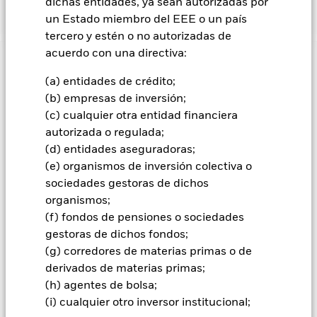
(con dividendos netos), el índice de referencia del Fondo.
dichas entidades, ya sean autorizadas por
un Estado miembro del EEE o un país
tercero y estén o no autorizadas de
acuerdo con una directiva:
INFORMACIÓN IMPORTANTE: Capital en Riesgo.
El valor
de las inversiones y los ingresos derivados de ellas pueden
(a) entidades de crédito;
subir o bajar, y no están garantizados. Es posible que los
(b) empresas de inversión;
inversores no recuperen la cantidad invertida originalmente.
(c) cualquier otra entidad financiera
Todas las inversiones financieras conllevan un cierto riesgo.
autorizada o regulada;
Por consiguiente, el valor de su inversión y los rendimientos
(d) entidades aseguradoras;
generados por ella variarán y no puede garantizarse la
(e) organismos de inversión colectiva o
cantidad de su inversión inicial. El fondo invierte en un
importante porcentaje de activos denominados en otras
sociedades gestoras de dichos
monedas; por consiguiente, la variación de los tipos de
organismos;
cambio relevantes pueden afectar al valor de la inversión. El
(f) fondos de pensiones o sociedades
riesgo de inversión se concentra en ciertos mercados, países,
gestoras de dichos fondos;
divisas o empresas. Ello significa que el Fondo es más
(g) corredores de materias primas o de
sensible a cualquier hecho localizado, ya sea económico, de
mercado, político o regulador. El fondo puede exponerse a
derivados de materias primas;
empresas del sector financiero, como prestadores de servicios
(h) agentes de bolsa;
o como contrapartes de contratos financieros. La liquidez de
(i) cualquier otro inversor institucional;
los mercados financieros se ha restringido drásticamente,