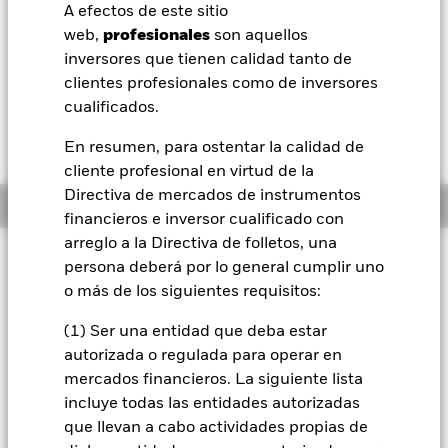
USD 0,69 (2,37%)
A efectos de este sitio
BlackRock
web,
profesionales
son aquellos
Morningstar Rating
inversores que tienen calidad tanto de
iShares
clientes profesionales como de inversores
cualificados.
Aladdin
En resumen, para ostentar la calidad de
cliente profesional en virtud de la
Nuestra compañía
Directiva de mercados de instrumentos
Información general
financieros e inversor cualificado con
arreglo a la Directiva de folletos, una
Filosofía de inversión
persona deberá por lo general cumplir uno
El Fondo tiene por objetivo obtener una rentabilidad de su
o más de los siguientes requisitos:
inversión, a través de una combinación de revalorización del
capital y rendimientos de los activos del Fondo, que refleja la
(1) Ser una entidad que deba estar
rentabilidad del mercado de renta variable de Japón. El
autorizada o regulada para operar en
Fondo invierte en valores de renta variable (como acciones)
mercados financieros. La siguiente lista
cotizados o negociados en mercados regulados de Japón. La
incluye todas las entidades autorizadas
rentabilidad del Fondo se comparará con la rentabilidad de
que llevan a cabo actividades propias de
un índice, que en principio será el Índice MSCI Japan Index