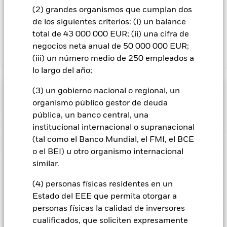
provocando que varias firmas se retiren del mercado o, en
(2) grandes organismos que cumplan dos
casos extremos, que se declaren insolventes. Esto podría
de los siguientes criterios: (i) un balance
perjudicar las actividades del fondo.
total de 43 000 000 EUR; (ii) una cifra de
negocios neta anual de 50 000 000 EUR;
Mostrar menos
(iii) un número medio de 250 empleados a
lo largo del año;
iShares Japan Index Fund (IE)
Rentabilidad
(3) un gobierno nacional o regional, un
organismo público gestor de deuda
pública, un banco central, una
Gráfico de rendimiento
Datos clave
El riesgo de inversión se concentra en ciertos sectores, países,
institucional internacional o supranacional
divisas o empresas. Ello significa que el Fondo es más
(tal como el Banco Mundial, el FMI, el BCE
sensible a cualquier hecho localizado, ya sea económico, de
Ver gráfico completo
Características del Fondo
mercado, político, relacionado con la sostenibilidad o
o el BEI) u otro organismo internacional
Activos Netos
USD 29.652.799
normativo.
El valor de los títulos de renta variable y los títulos
a 05 ago 2026
similar.
Rentabilidad
relacionados con la renta variable se puede ver afectado por
Indicador de riesgo
los movimientos diarios del mercado bursátil. Entre otros
Número de posiciones
168
Fecha de lanzamiento de la
31 dic 1998
factores que influyen están los acontecimientos políticos, las
(4) personas físicas residentes en un
a 30 jun 2026
serie
noticias económicas, beneficios empresariales y los hechos
Calificaciones
Estado del EEE que permita otorgar a
societarios de importancia.
Beta de las acciones a 3 años
0,999
Share Class Currency
USD
Riesgo de contraparte: La insolvencia de cualquier entidad
personas físicas la calidad de inversores
Posiciones
que presta servicios como la custodia de activos, o como
Calificación Morningstar
Clase de activo
Renta variable
Este gráfico muestra la rentabilidad del producto como el
a 30 jun 2026
cualificados, que soliciten expresamente
contraparte de contratos financieros como los derivados u