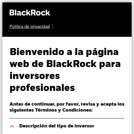
Política de privacidad
Quiénes somos
RENTA VARIABLE
iShares Japan Index
Productos
Bienvenido a la página
Fund (IE)
Perspectivas
web de BlackRock para
inversores
Visión de mercado
profesionales
Educación
Antes de continuar, por favor, revisa y acepta los
Profesionales
Valor liquidativo a 05 ago 2026
siguientes Términos y Condiciones:
USD 29,95
52 Semanas: 22,43 - 30,16
España
Descripción del tipo de inversor
Change location
Variación del valor liquidativo a 05 ago 2026