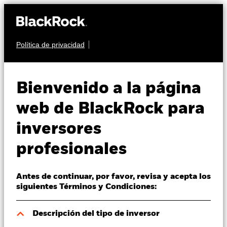
Política de privacidad
Quiénes somos
RENTA VARIABLE
BGF US Mid-Cap
Productos
Bienvenido a la página
Value Fund
Perspectivas
web de BlackRock para
inversores
Visión de mercado
profesionales
Educación
Antes de continuar, por favor, revisa y acepta los
Profesionales
Valor liquidativo a 07 ago 2026
siguientes Términos y Condiciones:
USD 474,46
52 Semanas: 390,93 - 480,33
España
Descripción del tipo de inversor
Change location
Variación del valor liquidativo a 07 ago 2026