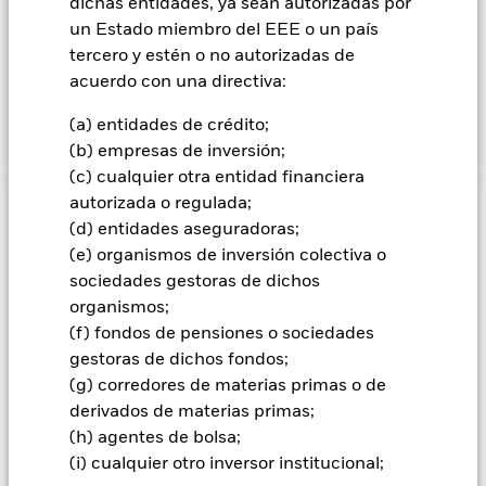
capitalización bursátil aquellas que, en el momento de la
dichas entidades, ya sean autorizadas por
compra, tengan una capitalización bursátil incluida dentro
un Estado miembro del EEE o un país
del rango de las empresas que forman parte del Russell
tercero y estén o no autorizadas de
Midcap Value Index. La capitalización bursátil se obtiene
acuerdo con una directiva:
multiplicando la cotización bursátil de la empresa por el
número de acciones emitidas.
(a) entidades de crédito;
(b) empresas de inversión;
(c) cualquier otra entidad financiera
autorizada o regulada;
INFORMACIÓN IMPORTANTE: Capital en Riesgo.
El valor
(d) entidades aseguradoras;
de las inversiones y los ingresos derivados de ellas pueden
(e) organismos de inversión colectiva o
subir o bajar, y no están garantizados. Es posible que los
inversores no recuperen la cantidad invertida originalmente.
sociedades gestoras de dichos
organismos;
El valor de los títulos de renta variable y los asimilados a
(f) fondos de pensiones o sociedades
acciones se puede ver afectado por los movimientos diarios
del mercado bursátil. Entre otros factores que influyen están
gestoras de dichos fondos;
los acontecimientos políticos, las noticias económicas,
(g) corredores de materias primas o de
beneficios empresariales y los hechos societarios de
derivados de materias primas;
importancia.
(h) agentes de bolsa;
Todas las clases de acciones con cobertura de divisas de este
(i) cualquier otro inversor institucional;
fondo utilizan derivados para cubrir el riesgo de divisas. El