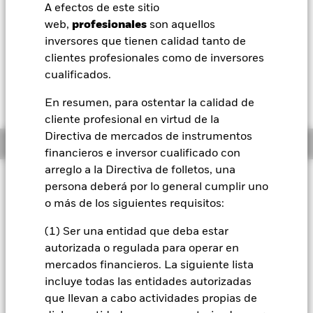
USD 0,25 (0,05%)
A efectos de este sitio
BlackRock
web,
profesionales
son aquellos
Morningstar Rating
inversores que tienen calidad tanto de
iShares
clientes profesionales como de inversores
cualificados.
Aladdin
En resumen, para ostentar la calidad de
cliente profesional en virtud de la
Nuestra compañía
Directiva de mercados de instrumentos
Información general
financieros e inversor cualificado con
arreglo a la Directiva de folletos, una
Filosofía de inversión
persona deberá por lo general cumplir uno
El Fondo tiene por objetivo maximizar la rentabilidad de su
o más de los siguientes requisitos:
inversión a través de una combinación de crecimiento del
capital y rendimientos de los activos del Fondo. El Fondo
(1) Ser una entidad que deba estar
invierte al menos el 70 % de su activo total en valores de
autorizada o regulada para operar en
renta variable (como acciones) de empresas de mediana
mercados financieros. La siguiente lista
capitalización bursátil domiciliadas o que desarrollen una
incluye todas las entidades autorizadas
parte predominante de su actividad económica en Estados
que llevan a cabo actividades propias de
Unidos. Se considerarán empresas de mediana