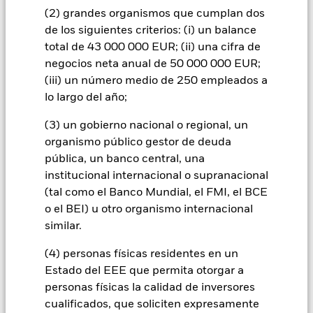
uso de derivados para una clase de acciones podría conllevar
(2) grandes organismos que cumplan dos
un posible riesgo de contagio (también denominado «spill-
de los siguientes criterios: (i) un balance
over») a otras clases de acciones del fondo. La sociedad
gestora del fondo se asegurará de que se dispone de los
total de 43 000 000 EUR; (ii) una cifra de
procedimientos adecuados para minimizar el riesgo de
negocios neta anual de 50 000 000 EUR;
contagio a otras clases de acciones. En el menú desplegable
(iii) un número medio de 250 empleados a
que figura justo debajo del nombre del fondo, podrá ver un
lo largo del año;
listado de todas las clases de acciones del fondo: las clases de
acciones con cobertura de divisas se identifican mediante la
(3) un gobierno nacional o regional, un
palabra «Hedged» en su nombre. Además, el listado
organismo público gestor de deuda
completo de todas las clases de acciones con cobertura de
pública, un banco central, una
divisas está disponible mediante solicitud a la sociedad
institucional internacional o supranacional
gestora del fondo.
(tal como el Banco Mundial, el FMI, el BCE
En la medida en que el Fondo opere en préstamos de valores
o el BEI) u otro organismo internacional
para reducir los gastos, el propio Fondo percibirá el 62,5% de
similar.
los ingresos asociadas que se generen, y el 37,5% restante se
recibirá por BlackRock en calidad de agente de préstamo de
(4) personas físicas residentes en un
valores. Debido a que el reparto de los ingresos por préstamos
Estado del EEE que permita otorgar a
de valores no incrementa los costes de funcionamiento del
Fondo, esto ha quedado excluido de los gastos corrientes.
personas físicas la calidad de inversores
cualificados, que soliciten expresamente