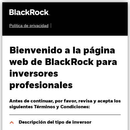
Política de privacidad
Quiénes somos
MONETARIO
BGF US Dollar Reserve
Productos
Bienvenido a la página
Fund
Perspectivas
web de BlackRock para
inversores
Visión de mercado
profesionales
Educación
Antes de continuar, por favor, revisa y acepta los
Profesionales
Valor liquidativo a 06 ago 2026
siguientes Términos y Condiciones:
USD 186,8822
52 Semanas: 180,52 - 186,88
España
Descripción del tipo de inversor
Change location
Variación del valor liquidativo a 06 ago 2026