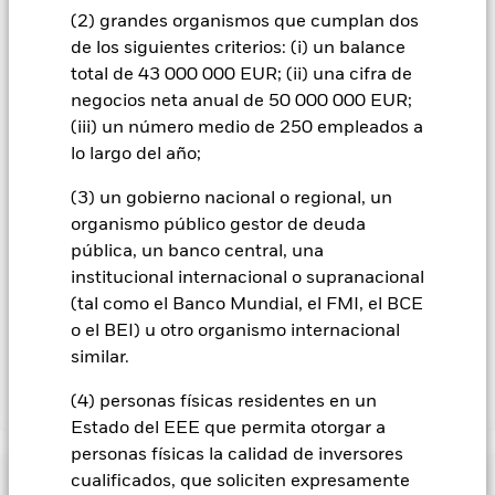
que figura justo debajo del nombre del fondo, podrá ver un
(2) grandes organismos que cumplan dos
listado de todas las clases de acciones del fondo: las clases de
de los siguientes criterios: (i) un balance
acciones con cobertura de divisas se identifican mediante la
total de 43 000 000 EUR; (ii) una cifra de
palabra «Hedged» en su nombre. Además, el listado
negocios neta anual de 50 000 000 EUR;
completo de todas las clases de acciones con cobertura de
(iii) un número medio de 250 empleados a
divisas está disponible mediante solicitud a la sociedad
lo largo del año;
gestora del fondo.
En la medida en que el Fondo opere en préstamos de valores
(3) un gobierno nacional o regional, un
para reducir los gastos, el propio Fondo percibirá el 62,5% de
organismo público gestor de deuda
los ingresos asociadas que se generen, y el 37,5% restante se
pública, un banco central, una
recibirá por BlackRock en calidad de agente de préstamo de
institucional internacional o supranacional
valores. Debido a que el reparto de los ingresos por préstamos
(tal como el Banco Mundial, el FMI, el BCE
de valores no incrementa los costes de funcionamiento del
o el BEI) u otro organismo internacional
Fondo, esto ha quedado excluido de los gastos corrientes.
similar.
(4) personas físicas residentes en un
Mostrar menos
Estado del EEE que permita otorgar a
BGF US Dollar Reserve Fund
personas físicas la calidad de inversores
Rentabilidad
cualificados, que soliciten expresamente