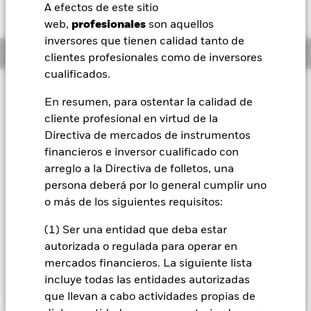
USD 0,02 (0,01%)
A efectos de este sitio
BlackRock
web,
profesionales
son aquellos
inversores que tienen calidad tanto de
Información general
iShares
clientes profesionales como de inversores
cualificados.
Aladdin
Filosofía de inversión
En resumen, para ostentar la calidad de
Fondo del mercado monetario a corto plazo con valor
cliente profesional en virtud de la
Nuestra compañía
liquidativo variable a corto plazo (VLVCP)
Directiva de mercados de instrumentos
Categoría Morningstar: Mercado monetario, otros. BlackRock
financieros e inversor cualificado con
solicitó y financió las calificaciones crediticias. El Fondo US
arreglo a la Directiva de folletos, una
Dollar Reserve busca maximizar los ingresos actuales en
persona deberá por lo general cumplir uno
coherencia con la conservación del capital y la liquidez.
o más de los siguientes requisitos:
El Fondo invierte un mínimo del 90 % de sus activos totales
en valores transferibles de renta fija con calificación
(1) Ser una entidad que deba estar
crediticia denominados en dólares estadounidenses y en
autorizada o regulada para operar en
efectivo de USD. El vencimiento medio ponderado de los
activos del Fondo será de 60 días o menos.
mercados financieros. La siguiente lista
incluye todas las entidades autorizadas
que llevan a cabo actividades propias de