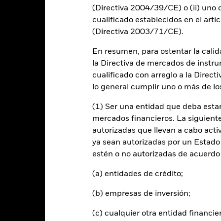
0
(Directiva 2004/39/CE) o (ii) uno o
cualificado establecidos en el artíc
-5
(Directiva 2003/71/CE).
En resumen, para ostentar la calida
-10
la Directiva de mercados de instru
-15
cualificado con arreglo a la Direct
2016
2017
2018
2019
2020
2021
lo general cumplir uno o más de los
Índice de referencia 
Rentabilidad total (%)
(1) Ser una entidad que deba estar
d of interactive chart.
mercados financieros. La siguiente 
Durante este periodo, la rentabilidad se logró en unas circuns
autorizadas que llevan a cabo acti
l 30 ago 2022, el Fondo cambió su nombre y/o su objetivo y política 
ya sean autorizadas por un Estado
estén o no autorizadas de acuerdo 
2016
2017
2018
2019
2020
(a) entidades de crédito;
entabilidad total (%)
13,1
8,4
-2,5
15,1
7,9
USD
(b) empresas de inversión;
ndice de referencia con
imitaciones 1 (%) USD
16,2
(c) cualquier otra entidad financie
8,0
-1,9
14,5
6,5