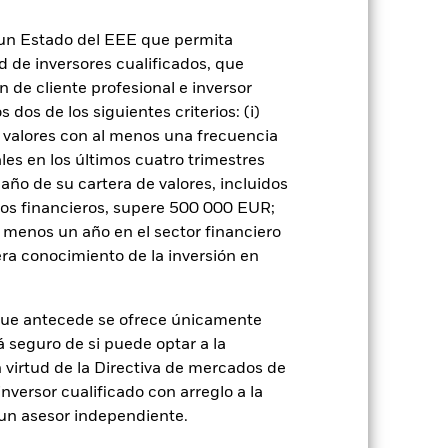
 a las empresas que participen en
rso de inversión y afectar negativamente
n un Estado del EEE que permita
 o como contraparte de contratos
ad de inversores cualificados, que
de crédito: El emisor de un valor
 de capital.
Riesgo de liquidez: Una
 de cliente profesional e inversor
ondo venda o compre las inversiones con
dos de los siguientes criterios: (i)
 valores con al menos una frecuencia
es en los últimos cuatro trimestres
amaño de su cartera de valores, incluidos
tos financieros, supere 500 000 EUR;
al menos un año en el sector financiero
ra conocimiento de la inversión en
rie
30 sept 2010
USD
que antecede se ofrece únicamente
Renta fija
á seguro de si puede optar a la
n virtud de la Directiva de mercados de
Artículo 8 - ESG Caracteristicas
inversor cualificado con arreglo a la
0,60%
n un asesor independiente.
LU0369584726