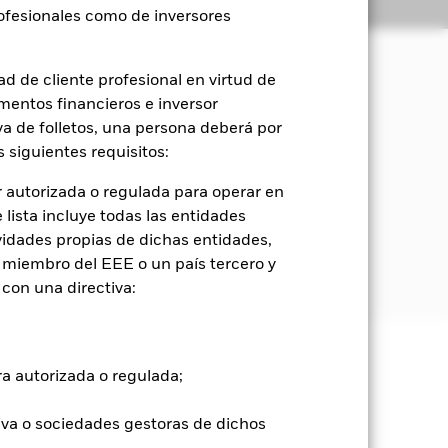
Holdings
Literatura
rofesionales como de inversores
d de cliente profesional en virtud de
mentos financieros e inversor
orización del capital y rendimientos
sociales y de gobierno corporativo
iva de folletos, una persona deberá por
 siguientes requisitos:
 incluyen bonos e instrumentos del
 autorizada o regulada para operar en
lista incluye todas las entidades
vidades propias de dichas entidades,
nismos supranacionales (como el
 miembro del EEE o un país tercero y
con una directiva:
e ellas pueden subir o bajar, y no
ra autorizada o regulada;
iva o sociedades gestoras de dichos
tipos de interés y presentan mayores