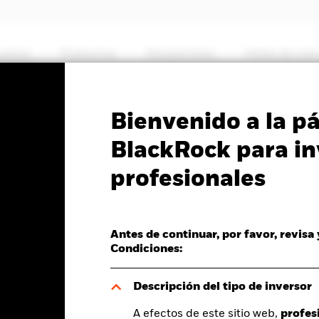
somos
Productos
Perspectivas
Visión de me
PRIIP KID
Ficha informativa
Prospectus
Bienvenido a la p
gh Yield Bond Fund
BlackRock para in
profesionales
Antes de continuar, por favor, revisa
del valor liquidativo a 05 ago 2026
Morningstar Rating
Condiciones:
D 0,06 (0,15%)
Descripción del tipo de inversor
A efectos de este sitio web,
profes