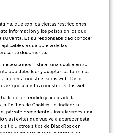
USD 10.000.000,00
Acumulación
UCITS
gina, que explica ciertas restricciones
esta información y los países en los que
Global High Yield Bond - USD
Hedged
a su venta. Es su responsabilidad conocer
 aplicables a cualquiera de las
Monetario diaria
l presente documento.
B39TZX6
, necesitamos instalar una cookie en su
enta que debe leer y aceptar los términos
 acceder a nuestros sitios web. De lo
a vez que acceda a nuestros sitios web.
o
 ha leído, entendido y aceptado la
la Política de Cookies - al indicar su
el párrafo precedente - instalaremos una
3,98%
 y así evitar que vuelva a aparecer esta
 sitio u otros sitios de BlackRock en