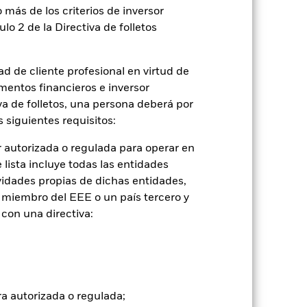
 más de los criterios de inversor
ulo 2 de la Directiva de folletos
d de cliente profesional en virtud de
mentos financieros e inversor
iva de folletos, una persona deberá por
2022
2023
2024
2025
 siguientes requisitos:
con limitaciones 1 (%)
 autorizada o regulada para operar en
lista incluye todas las entidades
tancias que ya no están vigentes.
vidades propias de dichas entidades,
de inversión.
 miembro del EEE o un país tercero y
con una directiva:
2021
2022
2023
2024
2025
3,1
-12,1
12,8
9,1
9,0
ra autorizada o regulada;
3,0
-11,4
13,0
9,2
8,5