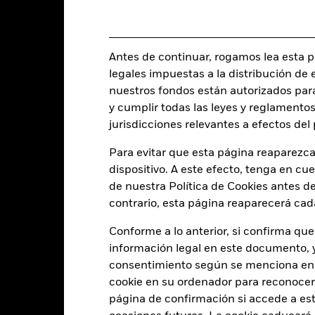
0,00%
Inversión inicial mínima
0,55%
Uso de los ingresos
0,00%
Estructura legal
Antes de continuar, rogamos lea esta pá
USD 1.000,00
legales impuestas a la distribución de 
Categoría Morningstar
nuestros fondos están autorizados par
Luxemburgo
y cumplir todas las leyes y reglamentos
Frecuencia de negociación
BlackRock (Luxembourg) S.A.
jurisdicciones relevantes a efectos de
SEDOL
Fecha de la operación + 3 días
Para evitar que esta página reaparezca
BGGHUI2
dispositivo. A este efecto, tenga en cu
de nuestra Política de Cookies antes de
contrario, esta página reaparecerá cad
Características del Fond
Conforme a lo anterior, si confirma que
información legal en este documento, y 
consentimiento según se menciona en 
1100
Desviación típica (3 años)
cookie en su ordenador para reconocerlo
a 31 jul 2026
página de confirmación si accede a este