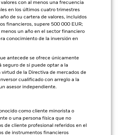
 valores con al menos una frecuencia
es en los últimos cuatro trimestres
Holdings
Literatura
amaño de su cartera de valores, incluidos
tos financieros, supere 500 000 EUR;
al menos un año en el sector financiero
ra conocimiento de la inversión en
que antecede se ofrece únicamente
je de pérdidas o ganancias anuales en
á seguro de si puede optar a la
e a evaluar cómo se ha gestionado el
n virtud de la Directiva de mercados de
inversor cualificado con arreglo a la
n un asesor independiente.
onocido como cliente minorista o
ente o una persona física que no
s de cliente profesional referidos en el
os de instrumentos financieros