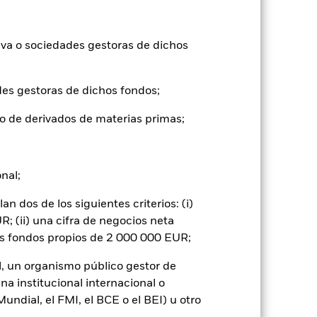
tuales comisiones de entrada/salida
iva o sociedades gestoras de dichos
ntabilidad pasada no es un indicador
formas muy diferentes en el futuro.
o
des gestoras de dichos fondos;
), con reinversión de los ingresos
mentar o disminuir como resultado de
o de derivados de materias primas;
a divisa distinta de la utilizada para el
onal;
 dos de los siguientes criterios: (i)
; (ii) una cifra de negocios neta
os fondos propios de 2 000 000 EUR;
l, un organismo público gestor de
yores «riesgos de crédito» que los
na institucional internacional o
cia, las fluctuaciones en los tipos de
 del activo en que se basan y pueden
ndial, el FMI, el BCE o el BEI) u otro
Fondo. El impacto sobre el Fondo puede