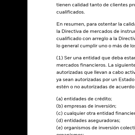
entabilidad
Datos clave
Gestores del fondo
tienen calidad tanto de clientes p
cualificados.
n
En resumen, para ostentar la calida
la Directiva de mercados de instru
 la rentabilidad de su inversión a través de una combinación de reval
e forma coherente con los principios de inversión medioambientales, 
cualificado con arreglo a la Direct
lo general cumplir uno o más de los
menos el 70 % de sus activos totales en valores de renta fija. Estos
(1) Ser una entidad que deba estar
de deuda con vencimientos a corto plazo).
mercados financieros. La siguiente 
autorizadas que llevan a cabo acti
 emitidos por gobiernos, agencias gubernamentales, empresas y orga
ya sean autorizadas por un Estado
 y Desarrollo).
estén o no autorizadas de acuerdo 
(a) entidades de crédito;
(b) empresas de inversión;
al en Riesgo.
El valor de las inversiones y los ingresos derivados d
(c) cualquier otra entidad financie
os inversores no recuperen la cantidad invertida originalmente.
(d) entidades aseguradoras;
(e) organismos de inversión colect
e la "categoría de Inversión" son más sensibles a las variaciones de 