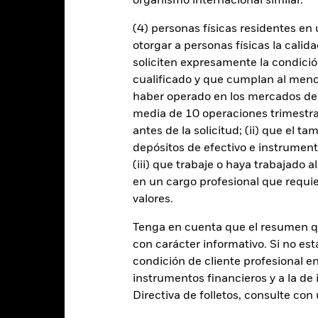
organismo internacional similar.
zan de una forma generalizada o compleja.
El Fondo pretende excluir
on los criterios ESG. Este filtro ESG podría reducir el posible unive
se compara con un fondo sin dicho filtro.
(4) personas físicas residentes e
 cualquier entidad que presta servicios como la custodia de activos,
otorgar a personas físicas la calid
instrumentos, puede exponer al Fondo a pérdidas financieras.
Riesgo 
enda sus obligaciones de pago de importes debidos o de reembolso
soliciten expresamente la condición
de compradores y vendedores es insuficiente para permitir que el F
cualificado y que cumplan al menos 
haber operado en los mercados de
media de 10 operaciones trimestral
Datos clave
antes de la solicitud; (ii) que el t
depósitos de efectivo e instrumen
(iii) que trabaje o haya trabajado 
en un cargo profesional que requie
USD 2.019.476.505
valores.
Fecha de lanzamiento de la se
Share Class Currency
Tenga en cuenta que el resumen 
22 dic 1998
Clase de activo
con carácter informativo. Si no est
USD
condición de cliente profesional e
Clasificación SFDR
instrumentos financieros y a la de 
ICE BofA Global High Yield
Ongoing Charge Fee
nstrained (HW0C) 100% USD
Directiva de folletos, consulte co
Hedged Index (USD)
ISIN