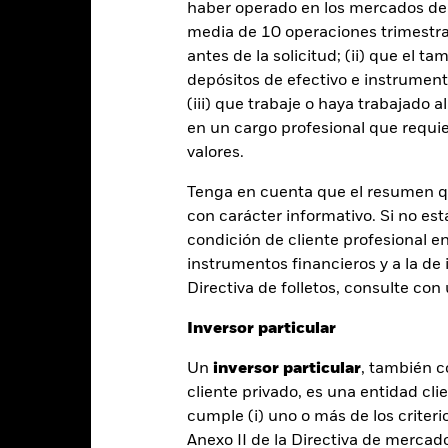
Rentabilidad
haber operado en los mercados de
media de 10 operaciones trimestral
entabilidad
Datos clave
Gestores del fondo
antes de la solicitud; (ii) que el t
depósitos de efectivo e instrumen
entabilidad
(iii) que trabaje o haya trabajado 
en un cargo profesional que requie
valores.
Año natural
Anualizada
Acumulada
Anual
ge: 2010-07-01 00:00:00 to 2026-07-31 00:00:00.
Tenga en cuenta que el resumen 
: 0 to 180.
te gráfico muestra la rentabilidad del producto como el porcenta
con carácter informativo. Si no est
s 10 últimos años frente a su índice de referencia. Puede ayudarl
condición de cliente profesional e
oducto en el pasado y compararlo con su índice de referencia.
instrumentos financieros y a la de 
art
20
Directiva de folletos, consulte co
r chart with 2 data series.
e chart has 1 X axis displaying categories.
e chart has 1 Y axis displaying Values. Range: -15 to 20.
Inversor particular
15
Un
inversor particular
, también c
10
cliente privado, es una entidad cli
cumple (i) uno o más de los criterio
5
alues
Anexo II de la Directiva de mercad