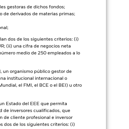
ibles a las variaciones del valor del
scilaciones en el valor del Fondo.
des gestoras de dichos fondos;
pleja. El Fondo pretende excluir a
o de derivados de materias primas;
guiente, los inversores deberán
podría afectar negativamente al valor
onal;
go de divisas. El uso de derivados
 dos de los siguientes criterios: (i)
er») a otras clases de acciones del
; (ii) una cifra de negocios neta
ara minimizar el riesgo de contagio
er un listado de todas las clases de
n número medio de 250 empleados a lo
 «Hedged» en su nombre. Además, el
itud a la sociedad gestora del fondo.
l, un organismo público gestor de
cibirá el 62,5% de los ingresos
na institucional internacional o
o de valores. Debido a que el
ndial, el FMI, el BCE o el BEI) u otro
 esto ha quedado excluido de los
Mostrar menos
n un Estado del EEE que permita
ad de inversores cualificados, que
 de cliente profesional e inversor
SFDR Web Disclosure
dos de los siguientes criterios: (i)