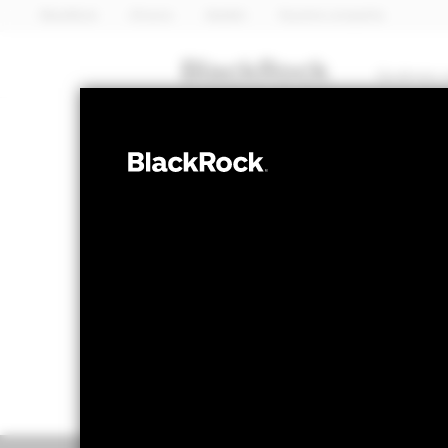
BlackRock
iShares
Aladdin
Nuestra compañía
Quiénes 
RENTA FIJA
BGF Global Hi
Valor liquidativo a 05 ago 2026
Variación 
USD 38,97
US
52 Semanas: 36,79 - 38,97