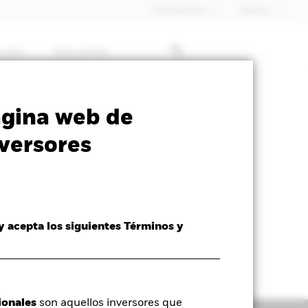
Profesionales
España
rcado
Educación
SFDR Web Disclosure
Download
ágina web de
versores
 y acepta los siguientes Términos y
ionales
son aquellos inversores que