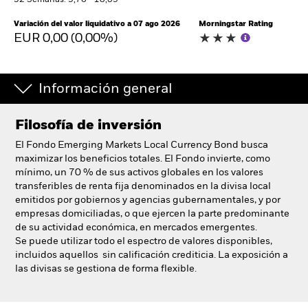
52 Semanas: 9,76 - 10,89
España
Change location
Variación del valor liquidativo a 07 ago 2026
Morningstar Rating
EUR 0,00 (0,00%)
BlackRock
Información general
iShares
Aladdin
Filosofía de inversión
El Fondo Emerging Markets Local Currency Bond busca
Nuestra compañía
maximizar los beneficios totales. El Fondo invierte, como
mínimo, un 70 % de sus activos globales en los valores
transferibles de renta fija denominados en la divisa local
emitidos por gobiernos y agencias gubernamentales, y por
empresas domiciliadas, o que ejercen la parte predominante
de su actividad económica, en mercados emergentes.
Se puede utilizar todo el espectro de valores disponibles,
incluidos aquellos sin calificación crediticia. La exposición a
las divisas se gestiona de forma flexible.