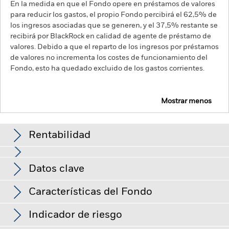
En la medida en que el Fondo opere en préstamos de valores
para reducir los gastos, el propio Fondo percibirá el 62,5% de
los ingresos asociadas que se generen, y el 37,5% restante se
recibirá por BlackRock en calidad de agente de préstamo de
valores. Debido a que el reparto de los ingresos por préstamos
de valores no incrementa los costes de funcionamiento del
Fondo, esto ha quedado excluido de los gastos corrientes.
Mostrar menos
BGF Emerging Markets Local Currency Bond Fund
Rentabilidad
Gráfico de rendimiento
Datos clave
Los cambios en los tipos de interés, el riesgo de crédito y/o los
impagos de los emisores tendrán un impacto significativo en
la rentabilidad de los títulos de renta fija. Los valores
Ver gráfico completo
Características del Fondo
calificados sin categoría de inversión pueden ser más
Activos netos del Fondo
USD 1.731.172.741
sensibles a estos riesgos que los valores de renta fija con
a 07 ago 2026
Rentabilidad
mejor calificación. Las rebajas de la calificación de solvencia
Indicador de riesgo
potenciales o reales pueden incrementar el nivel de riesgo.
Número de posiciones
201
Fecha de lanzamiento del
26 jun 1997
Los mercados emergentes suelen ser más sensibles a las