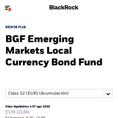
Bienvenido a la página web de BlackRock para inversores
particulares.
RENTA FIJA
¿No eres un inversor particular? Para acceder a contenido más
BGF Emerging
relevante, por favor, actualiza
tu tipo de usuario.
Markets Local
Quiénes somos
Currency Bond Fund
Productos
Perspectivas
Educación
Valor liquidativo a 07 ago 2026
Particulares
EUR 10,84