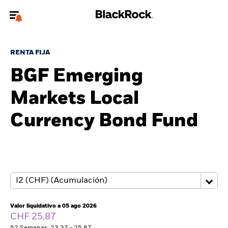
Bienvenido a la página web de BlackRock para inversores
particulares.
RENTA FIJA
¿No eres un inversor particular? Para acceder a contenido más
BGF Emerging
relevante, por favor, actualiza
tu tipo de usuario.
Markets Local
Quiénes somos
Currency Bond Fund
Productos
Perspectivas
Educación
Valor liquidativo a 05 ago 2026
Particulares
CHF 25,87