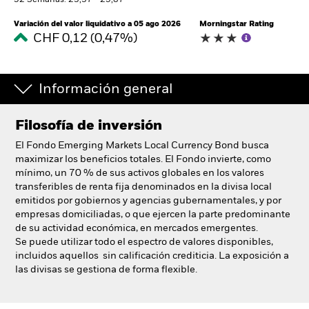
52 Semanas: 23,37 - 25,87
España
Change location
Variación del valor liquidativo a 05 ago 2026
Morningstar Rating
CHF 0,12 (0,47%)
BlackRock
Información general
iShares
Aladdin
Filosofía de inversión
El Fondo Emerging Markets Local Currency Bond busca
Nuestra compañía
maximizar los beneficios totales. El Fondo invierte, como
mínimo, un 70 % de sus activos globales en los valores
transferibles de renta fija denominados en la divisa local
emitidos por gobiernos y agencias gubernamentales, y por
empresas domiciliadas, o que ejercen la parte predominante
de su actividad económica, en mercados emergentes.
Se puede utilizar todo el espectro de valores disponibles,
incluidos aquellos sin calificación crediticia. La exposición a
las divisas se gestiona de forma flexible.