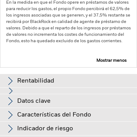
En la medida en que el Fondo opere en préstamos de valores
para reducir los gastos, el propio Fondo percibirá el 62,5% de
los ingresos asociadas que se generen, y el 37,5% restante se
recibirá por BlackRock en calidad de agente de préstamo de
valores. Debido a que el reparto de los ingresos por préstamos
de valores no incrementa los costes de funcionamiento del
Fondo, esto ha quedado excluido de los gastos corrientes.
Mostrar menos
BGF Emerging Markets Local Currency Bond Fund
Rentabilidad
Gráfico de rendimiento
Datos clave
Los cambios en los tipos de interés, el riesgo de crédito y/o los
impagos de los emisores tendrán un impacto significativo en
la rentabilidad de los títulos de renta fija. Los valores
Ver gráfico completo
Características del Fondo
calificados sin categoría de inversión pueden ser más
Activos netos del Fondo
USD 1.728.785.445
sensibles a estos riesgos que los valores de renta fija con
a 05 ago 2026
Rentabilidad
mejor calificación. Las rebajas de la calificación de solvencia
Indicador de riesgo
potenciales o reales pueden incrementar el nivel de riesgo.
Número de posiciones
201
Fecha de lanzamiento del
26 jun 1997
Los mercados emergentes suelen ser más sensibles a las