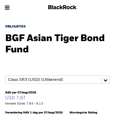
Over Ons
OBLIGATIES
BGF Asian Tiger Bond
Producten
Fund
Thema's
Inzichten
Beleggingsinformatie
Particulieren
NAV per 07/aug/2026
USD 7,87
Variatie 52wk: 7,83 - 8,13
Nederland
Change location
Verandering NAV 1 dag per 07/aug/2026
Morningstar Rating