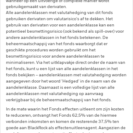
wanneer op een uitvoerige of complexe manier wordt
gebruikgemaakt van derivaten.
Alle aandelenklassen met valutahedging van dit fonds
gebruiken derivaten om valutarisico's af te dekken. Het
gebruik van derivaten voor een aandelenklasse kan een
potentieel besmettingsrisico (ook bekend als spill-over) voor
andere aandelenklassen in het fonds betekenen. De
beheermaatschappij van het fonds waarborgt dat er
geschikte procedures worden gebruikt om het
besmettingsrisico voor andere aandelenklassen te
minimaliseren. Via het uitklapvakje direct onder de naam van
het fonds, kunt u een lijst van alle aandelenklassen in het
fonds bekijken – aandelenklassen met valutahedging worden
aangegeven door het woord 'Hedged' in de naam van de
aandelenklasse. Daarnaast is een volledige lijst van alle
aandelenklassen met valutahedging op aanvraag
verkrijgbaar bij de beheermaatschappij van het fonds.
In de mate waarin het Fonds effecten uitleent om zijn kosten
te reduceren, ontvangt het Fonds 62,5% van de hiermee
verbonden inkomsten en komen de resterende 37,5% ten
goede aan BlackRock als effectenuitleenagent. Aangezien de