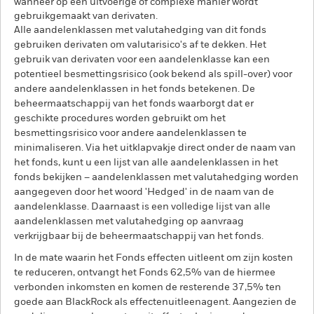
wanneer op een uitvoerige of complexe manier wordt
gebruikgemaakt van derivaten.
Alle aandelenklassen met valutahedging van dit fonds
gebruiken derivaten om valutarisico's af te dekken. Het
gebruik van derivaten voor een aandelenklasse kan een
potentieel besmettingsrisico (ook bekend als spill-over) voor
andere aandelenklassen in het fonds betekenen. De
beheermaatschappij van het fonds waarborgt dat er
geschikte procedures worden gebruikt om het
besmettingsrisico voor andere aandelenklassen te
minimaliseren. Via het uitklapvakje direct onder de naam van
het fonds, kunt u een lijst van alle aandelenklassen in het
fonds bekijken – aandelenklassen met valutahedging worden
aangegeven door het woord 'Hedged' in de naam van de
aandelenklasse. Daarnaast is een volledige lijst van alle
aandelenklassen met valutahedging op aanvraag
verkrijgbaar bij de beheermaatschappij van het fonds.
In de mate waarin het Fonds effecten uitleent om zijn kosten
te reduceren, ontvangt het Fonds 62,5% van de hiermee
verbonden inkomsten en komen de resterende 37,5% ten
goede aan BlackRock als effectenuitleenagent. Aangezien de