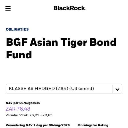
Over Ons
OBLIGATIES
BGF Asian Tiger Bond
Producten
Fund
Thema's
Inzichten
Beleggingsinformatie
Particulieren
NAV per 06/aug/2026
ZAR 76,48
Variatie 52wk: 76,02 - 79,65
Nederland
Change location
Verandering NAV 1 dag per 06/aug/2026
Morningstar Rating