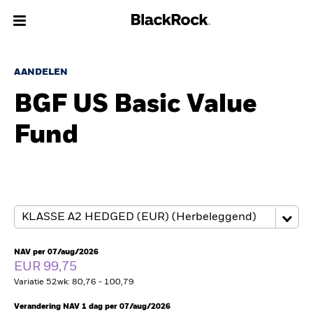
Over Ons
AANDELEN
BGF US Basic Value
Producten
Fund
Thema's
Inzichten
Beleggingsinformatie
Particulieren
NAV per 07/aug/2026
EUR 99,75
Variatie 52wk: 80,76 - 100,79
Nederland
Change location
Verandering NAV 1 dag per 07/aug/2026