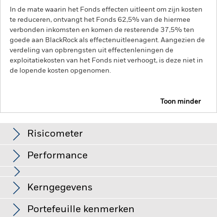
In de mate waarin het Fonds effecten uitleent om zijn kosten
te reduceren, ontvangt het Fonds 62,5% van de hiermee
verbonden inkomsten en komen de resterende 37,5% ten
goede aan BlackRock als effectenuitleenagent. Aangezien de
verdeling van opbrengsten uit effectenleningen de
exploitatiekosten van het Fonds niet verhoogt, is deze niet in
de lopende kosten opgenomen.
Toon minder
BGF US Basic Value Fund
Risicometer
Performance
Grafiek
Kerngegevens
De waarde van aandelen en aandelengerelateerde effecten
kan worden beïnvloed door dagelijkse schommelingen op de
aandelenmarkten. Tot de andere factoren die van invloed zijn,
Volledige grafiek bekijken
Portefeuille kenmerken
behoren politiek en economisch nieuws, bedrijfsresultaten en
Fondsomvang
USD 1.002.072.905